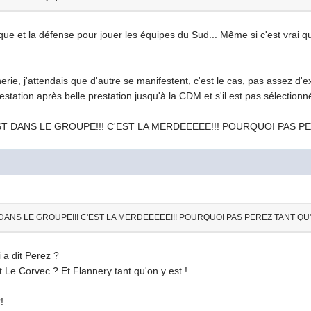
ue et la défense pour jouer les équipes du Sud... Même si c'est vrai que
rie, j'attendais que d'autre se manifestent, c'est le cas, pas assez d'ex
restation après belle prestation jusqu'à la CDM et s'il est pas sélectio
EST DANS LE GROUPE!!! C'EST LA MERDEEEEE!!! POURQUOI PAS PE
T DANS LE GROUPE!!! C'EST LA MERDEEEEE!!! POURQUOI PAS PEREZ TANT QU'O
 a dit Perez ?
 Le Corvec ? Et Flannery tant qu'on y est !
!