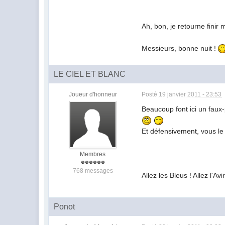
Ah, bon, je retourne finir m
Messieurs, bonne nuit !
LE CIEL ET BLANC
Joueur d'honneur
Posté
19 janvier 2011 - 23:53
Beaucoup font ici un faux-
Et défensivement, vous l
Membres
768 messages
Allez les Bleus ! Allez l'Avi
Ponot