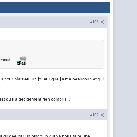
#106
itrenaud
éçu pour Malzieu, un joueur que j'aime beaucoup et qui
'est qu'il a décidément rien compris...
#107
 dirigée par un pingouin qui va nous faire une