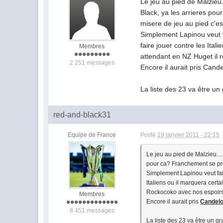
Le jeu au pied de Malzieu..
Black, ya les arrieres po
misere de jeu au pied c'est
Simplement Lapinou veut fa
faire jouer contre les Ital
Membres
attendant en NZ Huget il r
2 251 messages
Encore il aurait pris Cande
La liste des 23 va être u
red-and-black31
Equipe de France
Posté
19 janvier 2011 - 22:15
Le jeu au pied de Malzieu....
pour ca? Franchement se pri
Simplement Lapinou veut faire
Italiens ou il marquera certa
Rockocoko avec nos espoirs 
Membres
Encore il aurait pris
Candel
8 451 messages
La liste des 23 va être un 