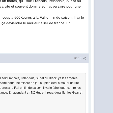
 un match, qu'il soit Francais, Irelandais, Sur af ou
 va vite et souvent domine son adversaire pour une
 coup a 500Keuros a la Fall en fin de saison. Il va le
 ça deviendra le meilleur ailier de france. En
#110
 soit Francais, Irelandais, Sur af ou Black, ya les arrieres
ire pour une misere de jeu au pied c'est a mourir de rire.
os a la Fall en fin de saison. Il va le faire jouer contre les
rance. En attendant en NZ Huget il regardera filer les Gear et