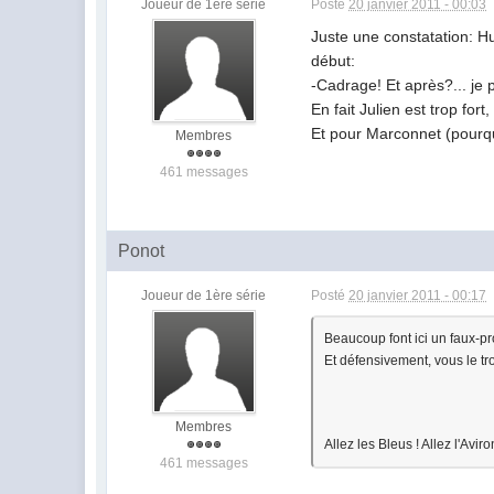
Joueur de 1ère série
Posté
20 janvier 2011 - 00:03
Juste une constatation: H
début:
-Cadrage! Et après?... je 
En fait Julien est trop for
Et pour Marconnet (pourquo
Membres
461 messages
Ponot
Joueur de 1ère série
Posté
20 janvier 2011 - 00:17
Beaucoup font ici un faux-pr
Et défensivement, vous le 
Membres
Allez les Bleus ! Allez l'Aviro
461 messages