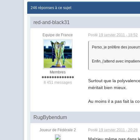
246 réponses à ce sujet
red-and-black31
Equipe de France
Posté
19 janvier 2011 - 18:52
Perso, je préfère des joueur
Enfin, j'attend avec impatien
Membres
Surtout que la polyvalence
8 451 messages
méritait bien mieux.
Au moins il a pas fait la c
RugBybendum
Joueur de Fédérale 2
Posté
19 janvier 2011 - 20:28
Malzieu même pas dans les