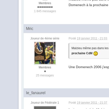
Membres
Domenech à la prochain
1 845 messages
Mric
Joueur de 4ème série
Posté
19 janvier 2011 - 21:03
Malzieu même pas dans les 3
prochaine CdM
Une Domenech 2006 j'esp
Membres
25 messages
le_fanaurel
Joueur de Fédérale 1
Posté
19 janvier 2011 - 21:37