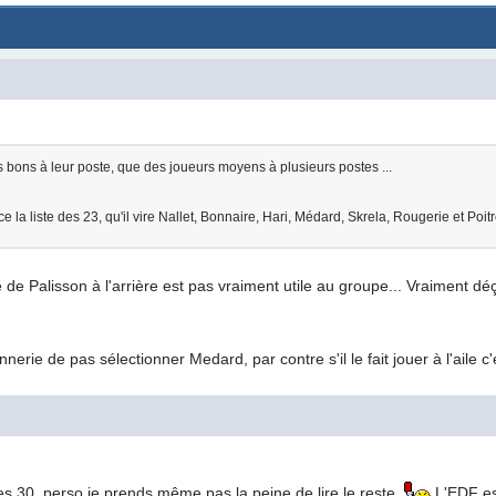
s bons à leur poste, que des joueurs moyens à plusieurs postes ...
ce la liste des 23, qu'il vire Nallet, Bonnaire, Hari, Médard, Skrela, Rougerie et Po
 de Palisson à l'arrière est pas vraiment utile au groupe... Vraiment d
onnerie de pas sélectionner Medard, par contre s'il le fait jouer à l'aile c
 30, perso je prends même pas la peine de lire le reste.
L'EDF est