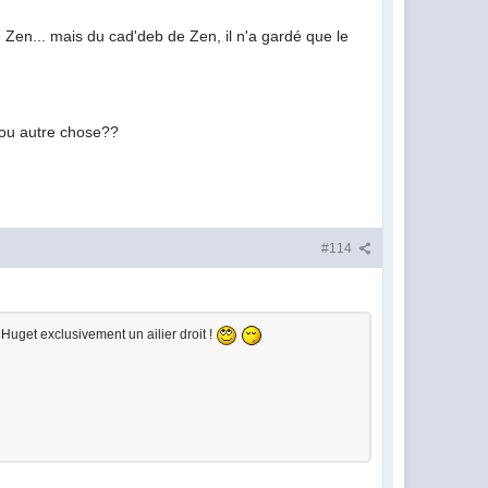
en... mais du cad'deb de Zen, il n'a gardé que le
d ou autre chose??
#114
 Huget exclusivement un ailier droit !