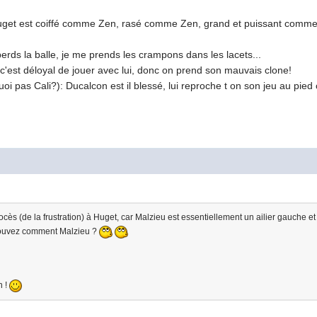
uget est coiffé comme Zen, rasé comme Zen, grand et puissant comme Z
perds la balle, je me prends les crampons dans les lacets...
t, c'est déloyal de jouer avec lui, donc on prend son mauvais clone!
i pas Cali?): Ducalcon est il blessé, lui reproche t on son jeu au pie
ocès (de la frustration) à Huget, car Malzieu est essentiellement un ailier gauche et
trouvez comment Malzieu ?
n !