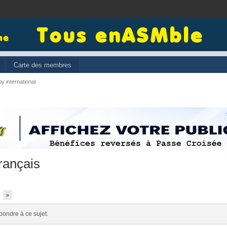
Carte des membres
y international
rançais
»
pondre à ce sujet.