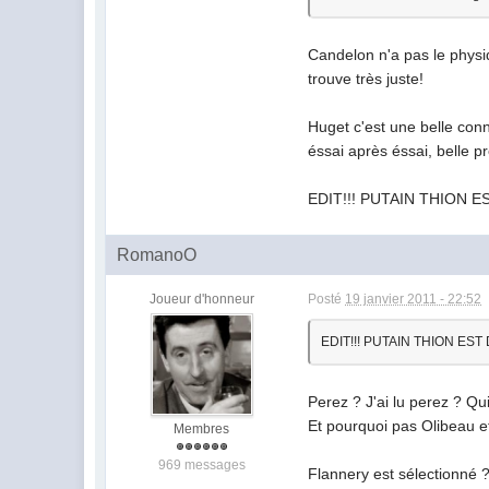
Candelon n'a pas le physiq
trouve très juste!
Huget c'est une belle conne
éssai après éssai, belle p
EDIT!!! PUTAIN THION 
RomanoO
Joueur d'honneur
Posté
19 janvier 2011 - 22:52
EDIT!!! PUTAIN THION ES
Perez ? J'ai lu perez ? Qui
Et pourquoi pas Olibeau et
Membres
969 messages
Flannery est sélectionné ?