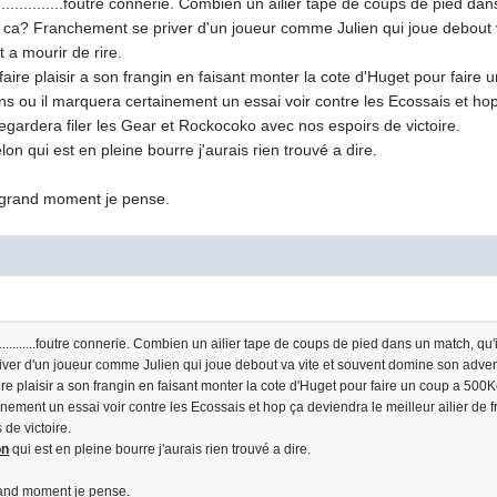
.............foutre connerie. Combien un ailier tape de coups de pied dans
ur ca? Franchement se priver d'un joueur comme Julien qui joue debout
 a mourir de rire.
ire plaisir a son frangin en faisant monter la cote d'Huget pour faire un
iens ou il marquera certainement un essai voir contre les Ecossais et hop
egardera filer les Gear et Rockocoko avec nos espoirs de victoire.
lon qui est en pleine bourre j'aurais rien trouvé a dire.
n grand moment je pense.
...........foutre connerie. Combien un ailier tape de coups de pied dans un match, qu'il
ver d'un joueur comme Julien qui joue debout va vite et souvent domine son adversa
 plaisir a son frangin en faisant monter la cote d'Huget pour faire un coup a 500Keur
inement un essai voir contre les Ecossais et hop ça deviendra le meilleur ailier de f
de victoire.
on
qui est en pleine bourre j'aurais rien trouvé a dire.
grand moment je pense.