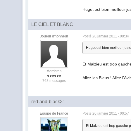
Huget est bien meilleur jus
LE CIEL ET BLANC
Joueur d'honneur
Posté
20 janvier 2011 - 00:34
Huget est bien meilleur juste
Et Malzieu est trop gauche
Membres
Allez les Bleus ! Allez l'Avi
768 messages
red-and-black31
Equipe de France
Posté
20 janvier 2011 - 00:57
Et Malzieu est trop gauche p