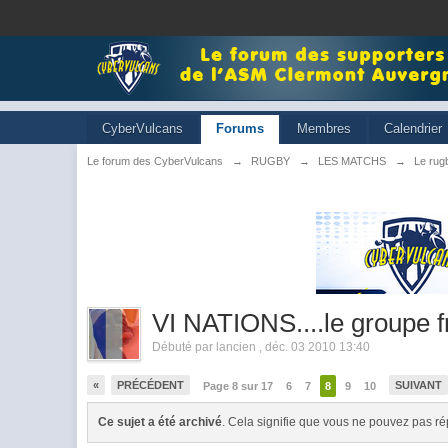
CyberVulcans
Forums
Membres
Calendrier
Le forum des CyberVulcans
→
RUGBY
→
LES MATCHS
→
Le rugb
VI NATIONS....le groupe f
Débuté par
lancien
,
déc. 03 2010 13:40
«
PRÉCÉDENT
SUIVANT
Page 8 sur 17
6
7
8
9
10
Ce sujet a été archivé
. Cela signifie que vous ne pouvez pas ré