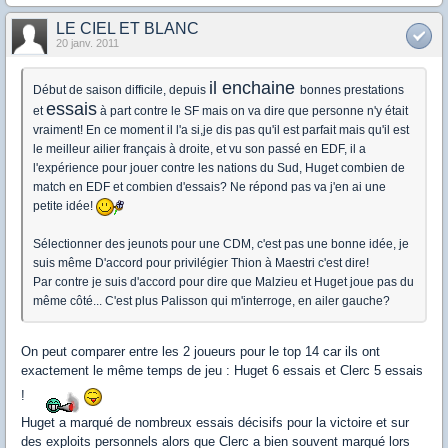
LE CIEL ET BLANC
20 janv. 2011
il enchaine
Début de saison difficile, depuis
bonnes prestations
essais
et
à part contre le SF mais on va dire que personne n'y était
vraiment! En ce moment il l'a si,je dis pas qu'il est parfait mais qu'il est
le meilleur ailier français à droite, et vu son passé en EDF, il a
l'expérience pour jouer contre les nations du Sud, Huget combien de
match en EDF et combien d'essais? Ne répond pas va j'en ai une
petite idée!
Sélectionner des jeunots pour une CDM, c'est pas une bonne idée, je
suis même D'accord pour privilégier Thion à Maestri c'est dire!
Par contre je suis d'accord pour dire que Malzieu et Huget joue pas du
même côté... C'est plus Palisson qui m'interroge, en ailer gauche?
On peut comparer entre les 2 joueurs pour le top 14 car ils ont
exactement le même temps de jeu : Huget 6 essais et Clerc 5 essais
!
Huget a marqué de nombreux essais décisifs pour la victoire et sur
des exploits personnels alors que Clerc a bien souvent marqué lors