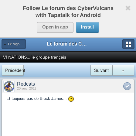
Follow Le forum des CyberVulcans
with Tapatalk for Android
Open in app
Install
Le forum des CyberVulcans
← Le rugby international
VI NATIONS....le groupe français
Précédent
Suivant
»
Redcats
20 janv. 2011
Et toujours pas de Brock James...