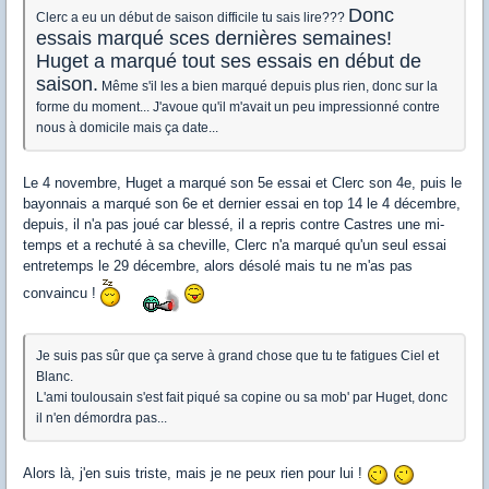
Donc
Clerc a eu un début de saison difficile tu sais lire???
essais marqué sces dernières semaines!
Huget a marqué tout ses essais en début de
saison.
Même s'il les a bien marqué depuis plus rien, donc sur la
forme du moment... J'avoue qu'il m'avait un peu impressionné contre
nous à domicile mais ça date...
Le 4 novembre, Huget a marqué son 5e essai et Clerc son 4e, puis le
bayonnais a marqué son 6e et dernier essai en top 14 le 4 décembre,
depuis, il n'a pas joué car blessé, il a repris contre Castres une mi-
temps et a rechuté à sa cheville, Clerc n'a marqué qu'un seul essai
entretemps le 29 décembre, alors désolé mais tu ne m'as pas
convaincu !
Je suis pas sûr que ça serve à grand chose que tu te fatigues Ciel et
Blanc.
L'ami toulousain s'est fait piqué sa copine ou sa mob' par Huget, donc
il n'en démordra pas...
Alors là, j'en suis triste, mais je ne peux rien pour lui !