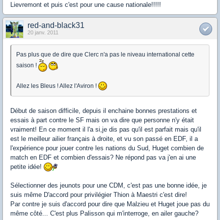
Lievremont et puis c'est pour une cause nationale!!!!!
red-and-black31
20 janv. 2011
Pas plus que de dire que Clerc n'a pas le niveau international cette
saison !
Allez les Bleus ! Allez l'Aviron !
Début de saison difficile, depuis il enchaine bonnes prestations et
essais à part contre le SF mais on va dire que personne n'y était
vraiment! En ce moment il l'a si,je dis pas qu'il est parfait mais qu'il
est le meilleur ailier français à droite, et vu son passé en EDF, il a
l'expérience pour jouer contre les nations du Sud, Huget combien de
match en EDF et combien d'essais? Ne répond pas va j'en ai une
petite idée!
Sélectionner des jeunots pour une CDM, c'est pas une bonne idée, je
suis même D'accord pour privilégier Thion à Maestri c'est dire!
Par contre je suis d'accord pour dire que Malzieu et Huget joue pas du
même côté... C'est plus Palisson qui m'interroge, en ailer gauche?