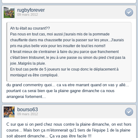
rugbyforever
09 mars 2012
Ah tu était au courant??
Pas nous en tout cas, moi aussi j'aurais mis de la pommade
chauffante dans ma chaussette pour la passer sur les yeux...J'aurais
pris ma plus belle voix pour les insulter de tout les noms!!
Il ferait mieux de s'entrainer à faire du jeu parce que franchement
c'était bien tristounet, le jeu à une passe ou sinon du pied c'est pas la
joie..Malgrès la pluie.
En tout cas perte de 5 joueurs sur le coup donc le déplacement à
montaigut va être compliqué.
du grand commentry quoi... ca va etre marrant quand on vas y allé...
pourtant ca serai bien que la plaine gagne dimanche ca nous
arrangerai fortement...
bourso63
09 mars 2012
C sur que si on perd chez nous contre la plaine dimanche, on est hors
course... Mais bon ça m'étonnerait qu'1 tiers de l'équipe 1 de la plaine
soit absent dimanche... Ça va pas être facile !!!