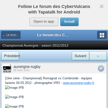
Follow Le forum des CyberVulcans
with Tapatalk for Android
Open in app
Install
Le forum des CyberVulcans
← LE RUGBY DE CHEZ NOUS
Championnat Auvergne - saison 2011/2012
Précédent
Suivant
»
auvergne-rugby
06 mars 2012
[1ère série - Championnat] Romagnat vs Combronde - équipes
fanions 04.03.2012 - photographie VRO -
www.auvergne-rugby.fr