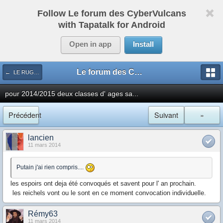
Follow Le forum des CyberVulcans
with Tapatalk for Android
Open in app
Install
Le forum des CyberVulcans
← LE RUGBY DE CHEZ NOUS
pour 2014/2015 deux classes d' ages sa...
Précédent
Suivant
»
lancien
11 mars 2014
Putain j'ai rien compris....
les espoirs ont deja été convoqués et savent pour l' an prochain.
les reichels vont ou le sont en ce moment convocation individuelle.
Rémy63
11 mars 2014