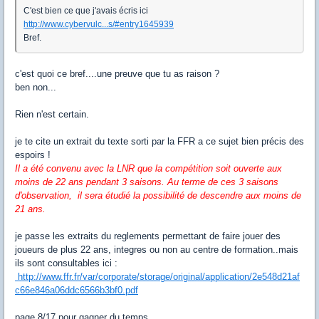
C'est bien ce que j'avais écris ici
http://www.cybervulc...s/#entry1645939
Bref.
c'est quoi ce bref....une preuve que tu as raison ?
ben non...
Rien n'est certain.
je te cite un extrait du texte sorti par la FFR a ce sujet bien précis des
espoirs !
Il a été convenu avec la LNR que la compétition soit ouverte aux
moins de 22 ans pendant 3 saisons. Au terme de ces 3 saisons
d'observation, il sera étudié la possibilité de descendre aux moins de
21 ans.
je passe les extraits du reglements permettant de faire jouer des
joueurs de plus 22 ans, integres ou non au centre de formation..mais
ils sont consultables ici :
http://www.ffr.fr/var/corporate/storage/original/application/2e548d21af
c66e846a06ddc6566b3bf0.pdf
page 8/17 pour gagner du temps.