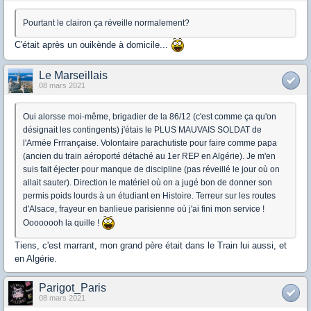
Pourtant le clairon ça réveille normalement?
C'était après un ouikènde à domicile...
Le Marseillais
08 mars 2021
Oui alorsse moi-même, brigadier de la 86/12 (c'est comme ça qu'on
désignait les contingents) j'étais le PLUS MAUVAIS SOLDAT de
l'Armée Frrrançaise. Volontaire parachutiste pour faire comme papa
(ancien du train aéroporté détaché au 1er REP en Algérie). Je m'en
suis fait éjecter pour manque de discipline (pas réveillé le jour où on
allait sauter). Direction le matériel où on a jugé bon de donner son
permis poids lourds à un étudiant en Histoire. Terreur sur les routes
d'Alsace, frayeur en banlieue parisienne où j'ai fini mon service !
Oooooooh la quille !
Tiens, c'est marrant, mon grand père était dans le Train lui aussi, et
en Algérie.
Parigot_Paris
08 mars 2021