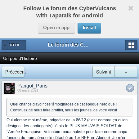
Follow Le forum des CyberVulcans
with Tapatalk for Android
Open in app
Install
Le forum des CyberVulcans
← DEFOULOIR
Un peu d'Histoire
Précédent
Suivant
»
Parigot_Paris
08 mars 2021
Quel chance d'avoir ces témoignages de cet époque héroïque !
Continuez de nous faire profiter, nous les jeunes, de votre vécu!
Oui alorsse moi-même, brigadier de la 86/12 (c'est comme ça qu'on
désignait les contingents) j'étais le PLUS MAUVAIS SOLDAT de
l'Armée Frrrançaise. Volontaire parachutiste pour faire comme papa
(ancien du train aéroporté détaché au 1er REP en Algérie). Je m'en