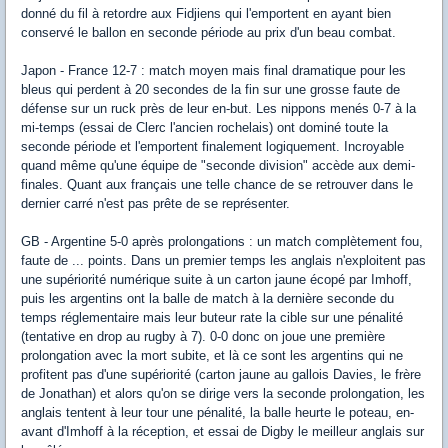
donné du fil à retordre aux Fidjiens qui l'emportent en ayant bien
conservé le ballon en seconde période au prix d'un beau combat.
Japon - France 12-7 : match moyen mais final dramatique pour les
bleus qui perdent à 20 secondes de la fin sur une grosse faute de
défense sur un ruck près de leur en-but. Les nippons menés 0-7 à la
mi-temps (essai de Clerc l'ancien rochelais) ont dominé toute la
seconde période et l'emportent finalement logiquement. Incroyable
quand même qu'une équipe de "seconde division" accède aux demi-
finales. Quant aux français une telle chance de se retrouver dans le
dernier carré n'est pas prête de se représenter.
GB - Argentine 5-0 après prolongations : un match complètement fou,
faute de ... points. Dans un premier temps les anglais n'exploitent pas
une supériorité numérique suite à un carton jaune écopé par Imhoff,
puis les argentins ont la balle de match à la dernière seconde du
temps réglementaire mais leur buteur rate la cible sur une pénalité
(tentative en drop au rugby à 7). 0-0 donc on joue une première
prolongation avec la mort subite, et là ce sont les argentins qui ne
profitent pas d'une supériorité (carton jaune au gallois Davies, le frère
de Jonathan) et alors qu'on se dirige vers la seconde prolongation, les
anglais tentent à leur tour une pénalité, la balle heurte le poteau, en-
avant d'Imhoff à la réception, et essai de Digby le meilleur anglais sur