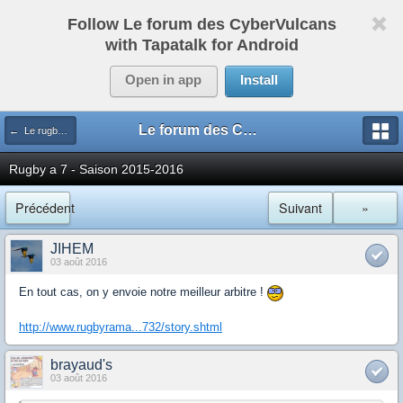
Follow Le forum des CyberVulcans
with Tapatalk for Android
Open in app
Install
Le forum des CyberVulcans
← Le rugby international
Rugby a 7 - Saison 2015-2016
Précédent
Suivant
»
JIHEM
03 août 2016
En tout cas, on y envoie notre meilleur arbitre !
http://www.rugbyrama...732/story.shtml
brayaud's
03 août 2016