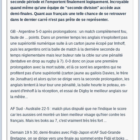
seconde période et l'emportent finalement logiquement. Incroyable
quand même qu'une équipe de "seconde division" accède aux
demi-finales. Quant aux français une telle chance de se retrouver
dans le dernier carré n'est pas prête de se représenter.
GB - Argentine 5-0 après prolongations : un match complètement fou,
faute de ... points. Dans un premier temps les anglais n'exploitent pas
une supériorité numérique suite à un carton jaune écopé par Imhoff,
puis les argentins ont la balle de match à la dernière seconde du
temps réglementaire mais leur buteur rate la cible sur une pénalité
(tentative en drop au rugby à 7). 0-0 donc on joue une première
prolongation avec la mort subite, et là ce sont les argentins qui ne
profitent pas d'une supériorité (carton jaune au gallois Davies, le frère
de Jonathan) et alors qu'on se dirige vers la seconde prolongation, les
anglais tentent à leur tour une pénalité, la balle heurte le poteau, en-
avant d'Imhoff à la réception, et essai de Digby le meilleur anglais sur
la mêlée...
AF Sud - Australie 22-5 : match plus disputé que ne l'indique le score
car les aussies ont montré un bien meilleur visage qu'hier contre les
français. Mais les boks au 7, c'est vraiment très très fort ...
Demain 19 h 30, demi-finales avec Fidji-Japon et AF Sud-Grande
Bretagne, on se dirige vers une finale au sommet entre Fidji et boks ...