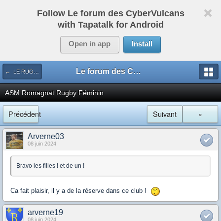
Follow Le forum des CyberVulcans
with Tapatalk for Android
Open in app
Install
Le forum des CyberVulcans
← LE RUGBY DE CHEZ NOUS
ASM Romagnat Rugby Féminin
Précédent
Suivant
»
Arverne03
08 juin 2024
Bravo les filles ! et de un !
Ca fait plaisir, il y a de la réserve dans ce club !
arverne19
08 juin 2024