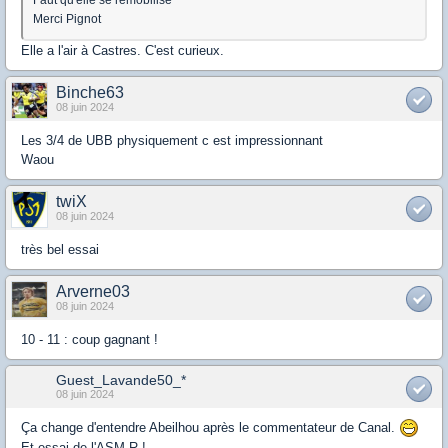
Merci Pignot
Elle a l'air à Castres. C'est curieux.
Binche63
08 juin 2024
Les 3/4 de UBB physiquement c est impressionnant
Waou
twiX
08 juin 2024
très bel essai
Arverne03
08 juin 2024
10 - 11 : coup gagnant !
Guest_Lavande50_*
08 juin 2024
Ça change d'entendre Abeilhou après le commentateur de Canal.
Et essai de l'ASM-R !