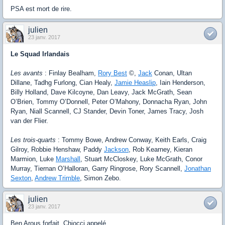
PSA est mort de rire.
julien
23 janv. 2017
Le Squad Irlandais
Les avants
: Finlay Bealham,
Rory Best
©,
Jack
Conan, Ultan
Dillane, Tadhg Furlong, Cian Healy,
Jamie Heaslip
, Iain Henderson,
Billy Holland, Dave Kilcoyne, Dan Leavy, Jack McGrath, Sean
O’Brien, Tommy O’Donnell, Peter O’Mahony, Donnacha Ryan, John
Ryan, Niall Scannell, CJ Stander, Devin Toner, James Tracy, Josh
van der Flier.
Les trois-quarts
: Tommy Bowe, Andrew Conway, Keith Earls, Craig
Gilroy, Robbie Henshaw, Paddy
Jackson
, Rob Kearney, Kieran
Marmion, Luke
Marshall
, Stuart McCloskey, Luke McGrath, Conor
Murray, Tiernan O’Halloran, Garry Ringrose, Rory Scannell,
Jonathan
Sexton
,
Andrew Trimble
, Simon Zebo.
julien
23 janv. 2017
Ben Arous forfait, Chiocci appelé.