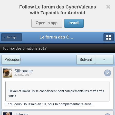
Follow Le forum des CyberVulcans
with Tapatalk for Android
Open in app
Install
Le forum des CyberVulcans
← Le rugby international
Tournoi des 6 nations 2017
Précédent
Suivant
»
Silhouette
22 janv. 2017
Fickou et David. Ils se connaissent, sont complémentaires et très très
forts !
Et du coup Doussain en 10, pour la complementarite aussi.
Uderzo