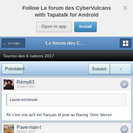
Follow Le forum des CyberVulcans
with Tapatalk for Android
Open in app
Install
Le forum des CyberVulcans
← Le rugby international
Tournoi des 6 nations 2017
Précédent
Suivant
»
Rémy63
24 janv. 2017
Lauret est blessé.
Ah c'est vrai qu'il est français et joue au Racing. Donc blessé.
Pave-man-t
24 janv. 2017