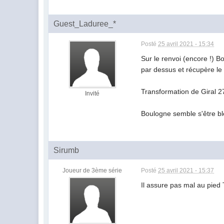
Guest_Laduree_*
Posté
25 avril 2021 - 15:34
Sur le renvoi (encore !) B
par dessus et récupère le c
Transformation de Giral 2
Invité
Boulogne semble s'être bles
Sirumb
Joueur de 3ème série
Posté
25 avril 2021 - 15:37
Il assure pas mal au pied 