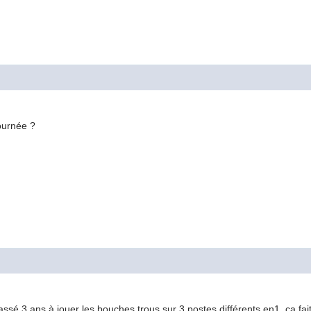
journée ?
sé 3 ans à jouer les bouches trous sur 3 postes différents en1, ça fait 