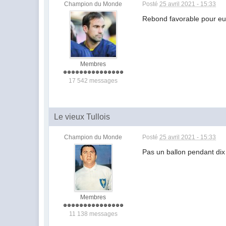
Champion du Monde
Posté
25 avril 2021 - 15:33
Rebond favorable pour e
Membres
17 542 messages
Le vieux Tullois
Champion du Monde
Posté
25 avril 2021 - 15:33
Pas un ballon pendant dix m
Membres
11 138 messages