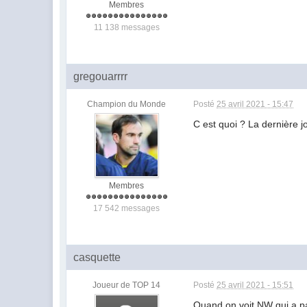
Membres
11 138 messages
gregouarrrr
Champion du Monde
Posté
25 avril 2021 - 15:47
C est quoi ? La dernière 
Membres
17 542 messages
casquette
Joueur de TOP 14
Posté
25 avril 2021 - 15:51
Quand on voit NW qui a pas