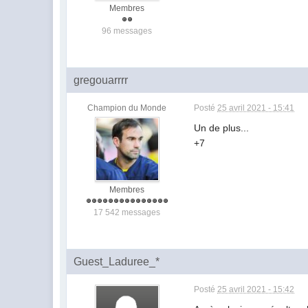
Membres
96 messages
gregouarrrr
Champion du Monde
Posté
25 avril 2021 - 15:41
Un de plus...
+7
Membres
17 542 messages
Guest_Laduree_*
Posté
25 avril 2021 - 15:42