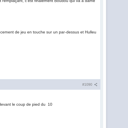
roit remplaçant, c'est finalement Boudou qui va à dame
lancement de jeu en touche sur un par-dessus et Hulleu
#1090
rt devant le coup de pied du 10