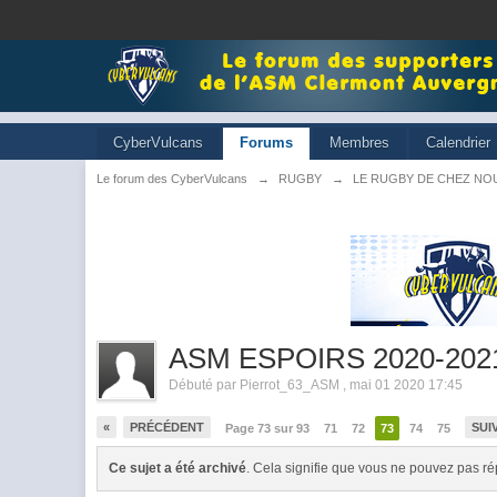
CyberVulcans
Forums
Membres
Calendrier
Le forum des CyberVulcans
→
RUGBY
→
LE RUGBY DE CHEZ NO
ASM ESPOIRS 2020-202
Débuté par
Pierrot_63_ASM
,
mai 01 2020 17:45
«
PRÉCÉDENT
SUI
Page 73 sur 93
71
72
73
74
75
Ce sujet a été archivé
. Cela signifie que vous ne pouvez pas ré