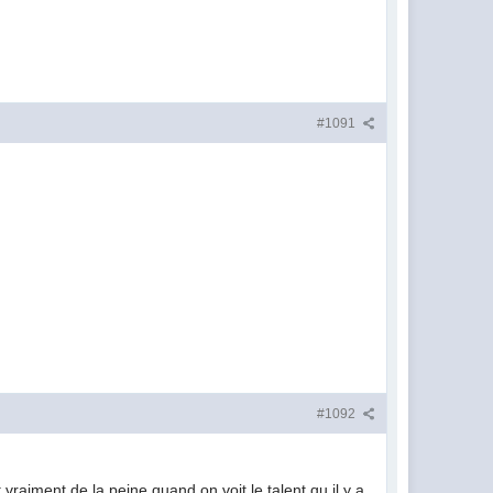
#1091
#1092
vraiment de la peine quand on voit le talent qu il y a