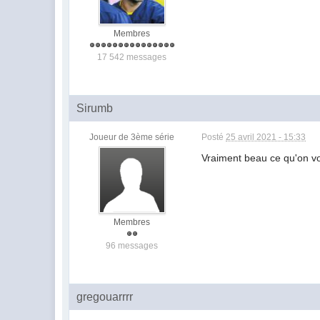
Membres
17 542 messages
Sirumb
Joueur de 3ème série
Posté
25 avril 2021 - 15:33
Vraiment beau ce qu'on voit
Membres
96 messages
gregouarrrr