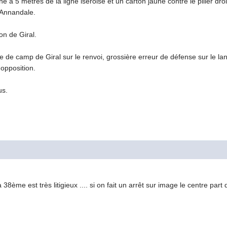
e à 5 mètres de la ligne iséroise et un carton jaune contre le pilier d
'Annandale.
on de Giral.
ie de camp de Giral sur le renvoi, grossière erreur de défense sur le 
 opposition.
us.
38ème est très litigieux .... si on fait un arrêt sur image le centre pa