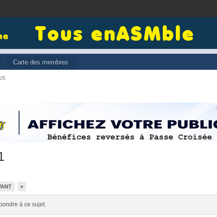
Carte des membres
US
1
VANT
»
pondre à ce sujet.