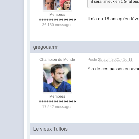
il serait mieux en 1 Giral oui.
Membres
Il n'a eu 18 ans qu'en févri
36 180 messages
gregouarrrr
Champion du Monde
Posté
25 avril 2021 - 16:11
Y a de ces passés en avan
Membres
17 542 messages
Le vieux Tullois