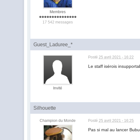
Membres
17 542 messages
Guest_Laduree_*
Posté
25 avril 2021 - 16:22
Le staff isérois insuppor
Invité
Silhouette
Champion du Monde
Posté
25 avril 2021 - 16:25
Pas si mal au lancer Bu