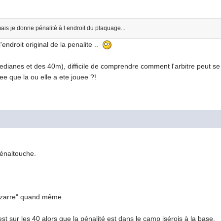
is je donne pénalité à l endroit du plaquage...
endroit original de la penalite ..
edianes et des 40m), difficile de comprendre comment l'arbitre peut se
ee que la ou elle a ete jouee ?!
pénaltouche.
bizarre" quand même.
est sur les 40 alors que la pénalité est dans le camp isérois à la base.