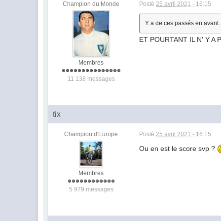
Champion du Monde
Posté
25 avril 2021 - 16:15
Y a de ces passés en avant..
ET POURTANT IL N' Y A
Membres
11 138 messages
tix
Champion d'Europe
Posté
25 avril 2021 - 16:15
Ou en est le score svp ?
Membres
5 979 messages