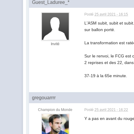
Guest_Laduree_*
Posté
25 avril 2021 - 16:15
L'ASM subit, subit et sub
sur ballon porté.
La transformation est rat
Invité
Sur le renvoi, le FCG est 
2 reprises et des 22, dan
37-19 à la 65e minute.
gregouarrrr
Champion du Monde
Posté
25 avril 2021 - 16:22
Y a pas en avant du rouge 