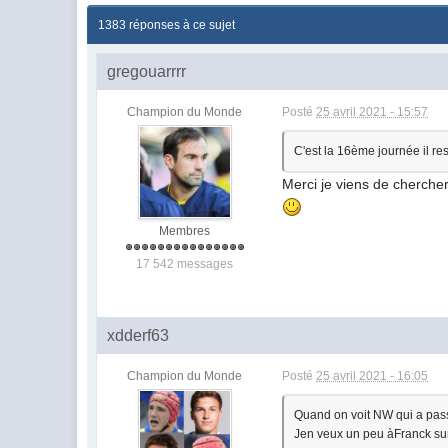
1383 réponses à ce sujet
gregouarrrr
Champion du Monde
Posté
25 avril 2021 - 15:57
C'est la 16ème journée il res
Merci je viens de cherche
Membres
17 542 messages
xdderf63
Champion du Monde
Posté
25 avril 2021 - 16:05
Quand on voit NW qui a passé 
Jen veux un peu àFranck sur