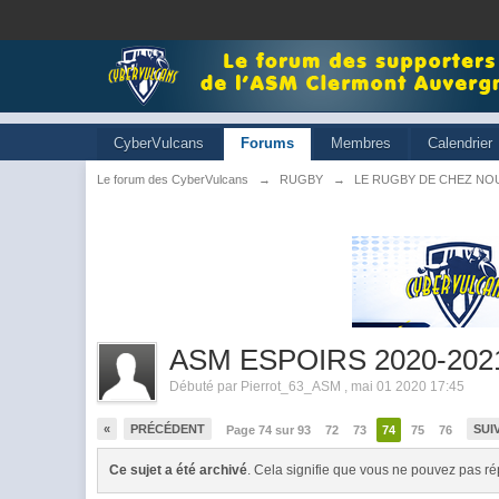
CyberVulcans
Forums
Membres
Calendrier
Le forum des CyberVulcans
→
RUGBY
→
LE RUGBY DE CHEZ NO
ASM ESPOIRS 2020-202
Débuté par
Pierrot_63_ASM
,
mai 01 2020 17:45
«
PRÉCÉDENT
SUI
Page 74 sur 93
72
73
74
75
76
Ce sujet a été archivé
. Cela signifie que vous ne pouvez pas ré