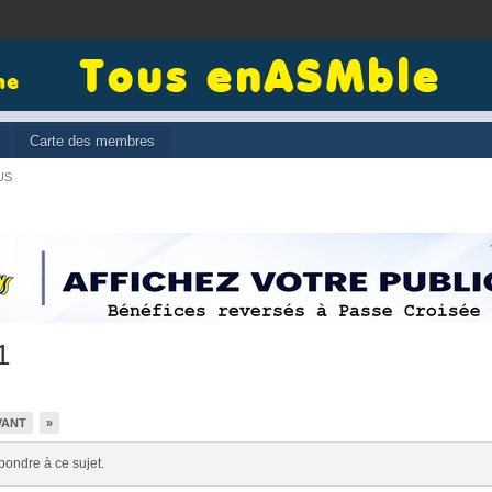
Carte des membres
US
1
VANT
»
pondre à ce sujet.