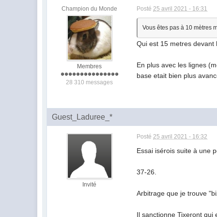
Champion du Monde
Posté
25 avril 2021 - 16:31
Vous êtes pas à 10 mètres ma
Qui est 15 metres devant l'
En plus avec les lignes (m
Membres
base etait bien plus avanc
28 310 messages
Guest_Laduree_*
Posté
25 avril 2021 - 16:32
Essai isérois suite à une 
37-26.
Invité
Arbitrage que je trouve "
Il sanctionne Tixeront qui 