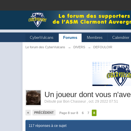
CyberVulcans
Forums
Membres
Calendrier
Le forum des CyberVulcans
→
DIVERS
→
DEFOULOIR
Un joueur dont vous n'avez
Débuté par
Bon Chasseur
,
oct. 29 2022 07:51
«
PRÉCÉDENT
Page 8 sur 8
6
7
8
117 réponses à ce sujet