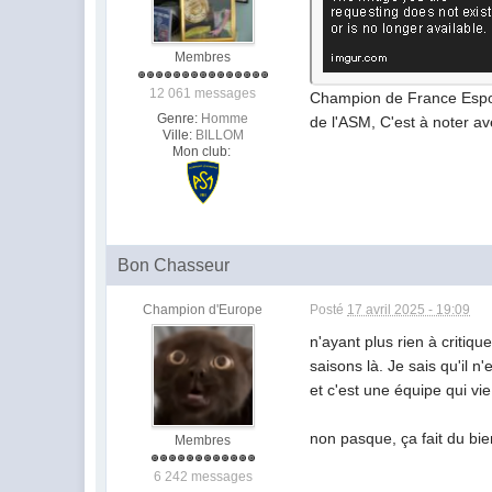
Membres
12 061 messages
Champion de France Espoir
Genre:
Homme
de l'ASM, C'est à noter av
Ville:
BILLOM
Mon club:
Bon Chasseur
Champion d'Europe
Posté
17 avril 2025 - 19:09
n'ayant plus rien à critiq
saisons là. Je sais qu'il 
et c'est une équipe qui vi
non pasque, ça fait du bie
Membres
6 242 messages