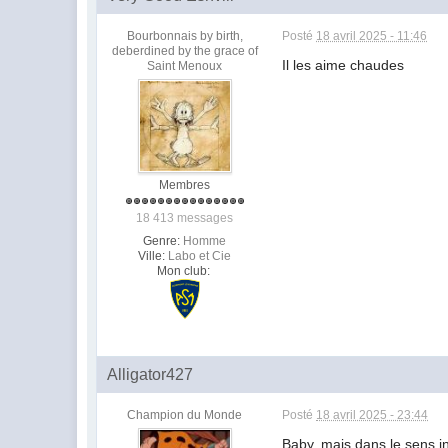
Bourbonnais by birth,
Posté
18 avril 2025 - 11:46
deberdined by the grace of
Il les aime chaudes
Saint Menoux
Membres
18 413 messages
Genre:
Homme
Ville:
Labo et Cie
Mon club:
Alligator427
Champion du Monde
Posté
18 avril 2025 - 23:44
Baby, mais dans le sens inv