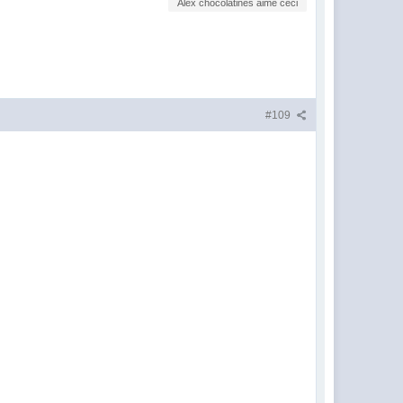
Alex chocolatines aime ceci
#109