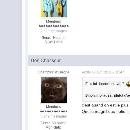
Membres
7 620 messages
Genre:
Homme
Ville:
Paris
Bon Chasseur
Champion d'Europe
Posté
17 avril 2025 - 20:47
Et tu lui donne ton aval ?
Sinon, moi aussi, plutot d
c'est quand on est le plus
Membres
Quelle magnifique notion.
6 242 messages
Genre:
Va savoir
Mon club: