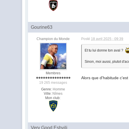
Gourine63
Champion du Monde
Posté
18 avril 2025 - 09:39
Et tu lui donne ton aval ?
Sinon, moi aussi, plutot d'
Membres
Alors que d'habitude c'est 
19 265 messages
Genre:
Homme
Ville:
Nîmes
Mon club:
Very Good Eshvili