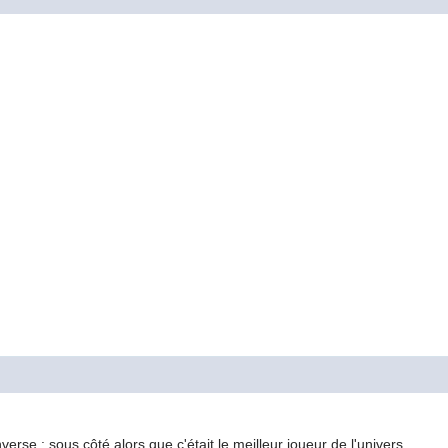
erse : sous côté alors que c'était le meilleur joueur de l'univers.