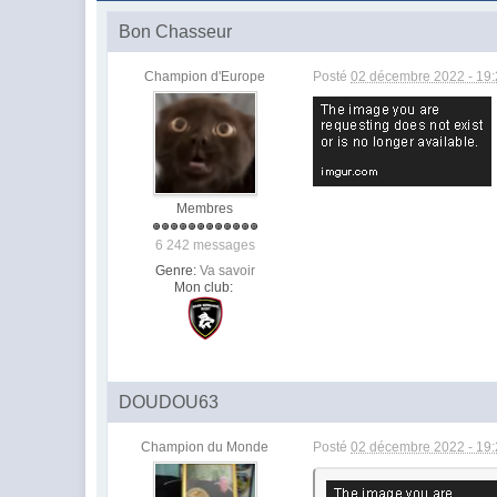
Bon Chasseur
Champion d'Europe
Posté
02 décembre 2022 - 19
Membres
6 242 messages
Genre:
Va savoir
Mon club:
DOUDOU63
Champion du Monde
Posté
02 décembre 2022 - 19