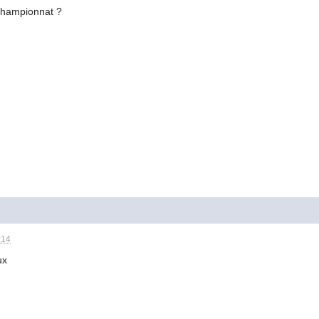
hampionnat ?
:14
ux