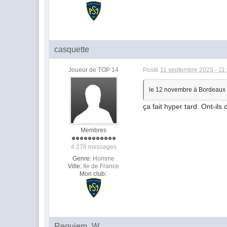
casquette
Joueur de TOP 14
Posté
11 septembre 2023 - 11
le 12 novembre à Bordeaux
ça fait hyper tard. Ont-il
Membres
4 278 messages
Genre:
Homme
Ville:
Ile de France
Mon club:
Requiem_W