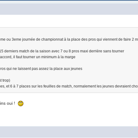
 2eme ou 3eme journée de championnat à la place des pros qui viennent de faire 2 m
es 15 derniers match de la saison avec 7 ou 8 pros maxi derrière sans tourner
'accord, il faut tourner un minimum à la marge
pros qui ne laissent pas assez la place aux jeunes
t trop)
ces, et 6 à 7 places sur les feuilles de match, normalement les jeunes devraient ch
ins oui !