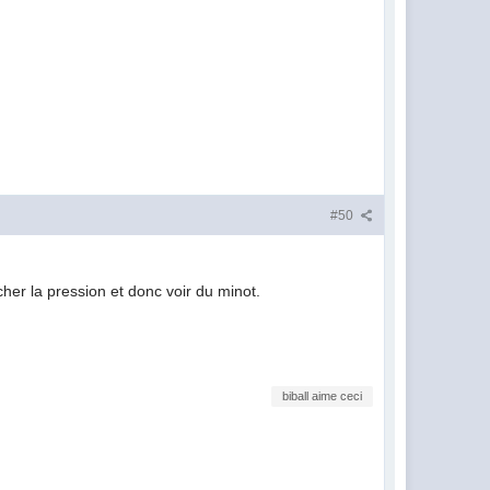
#50
âcher la pression et donc voir du minot.
biball aime ceci