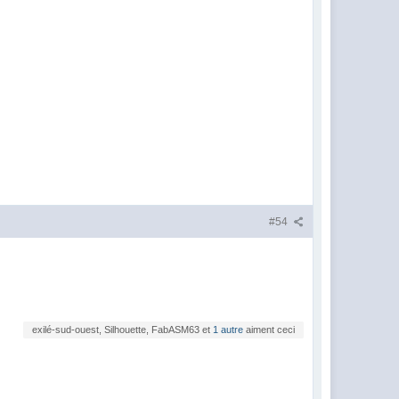
#54
exilé-sud-ouest, Silhouette, FabASM63 et
1 autre
aiment ceci