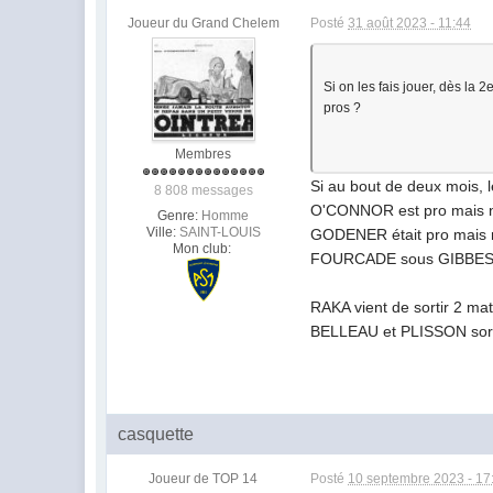
Joueur du Grand Chelem
Posté
31 août 2023 - 11:44
Si on les fais jouer, dès la
pros ?
Membres
Si au bout de deux mois, le
8 808 messages
O'CONNOR est pro mais n
Genre:
Homme
Ville:
SAINT-LOUIS
GODENER était pro mais n
Mon club:
FOURCADE sous GIBBES éta
RAKA vient de sortir 2 mat
BELLEAU et PLISSON sorte
casquette
Joueur de TOP 14
Posté
10 septembre 2023 - 17