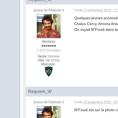
Joueur de Fédérale 3
Posté
13 septembre 2023 - 17
Quelques jeunes annoncés
Chalus Cercy, Amona Artau
On voyait M'Foudi dans la 
Membres
1 233 messages
Genre:
Homme
Ville:
Val d'Oise
Mon club:
Requiem_W
Joueur de Fédérale 3
Posté
15 septembre 2023 - 09
M'Foudi est sur la photo of