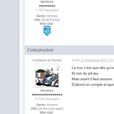
Membres
1 785 messages
Genre:
Homme
Ville:
Ile de France
Mon club:
Codorplusàvie
Champion du Monde
Posté
11 septembre 2023 - 07
Le truc c'est que dès qu'on
Et voir du joli jeu.
Mais avant il faut assurer.
D'abord on compte et aprè
Membres
15 520 messages
Genre:
Homme
Ville:
On the road again
Mon club: