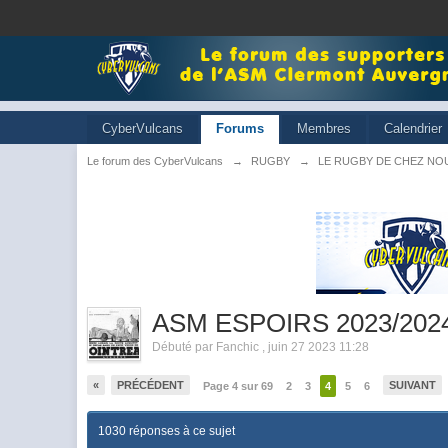
CyberVulcans
Forums
Membres
Calendrier
Le forum des CyberVulcans
→
RUGBY
→
LE RUGBY DE CHEZ NO
ASM ESPOIRS 2023/202
Débuté par
Fanchic
,
juin 27 2023 11:28
«
PRÉCÉDENT
SUIVANT
Page 4 sur 69
2
3
4
5
6
1030 réponses à ce sujet