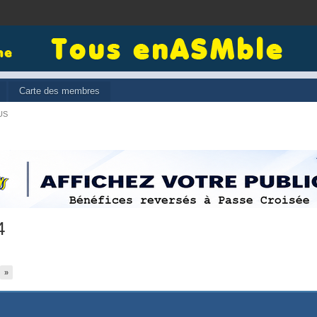
Carte des membres
US
4
»