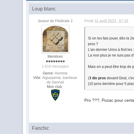
Loup blanc
Joueur de Fédérale 2
Posté
31 août 2023 - 07:16
Si on les fais jouer, dès la
pros ?
L'an dernier Urios à finit l
La non plus je ne suis pas d
Membres
1 616 messages
Mais on a peut être trop de 
Genre:
Homme
Ville:
Aigueperse, banlieue
(
3 dix pros
devant Giral, c'es
de Gannat
(10 pros derrière pour 5 pla
Mon club:
Pro ???, Pozac pour certa
Fanchic