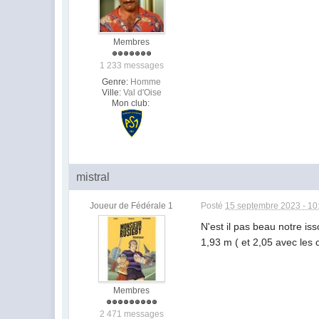
Membres
1 233 messages
Genre:
Homme
Ville:
Val d'Oise
Mon club:
mistral
Joueur de Fédérale 1
Posté
15 septembre 2023 - 10
N'est il pas beau notre iss
1,93 m ( et 2,05 avec les
Membres
2 471 messages