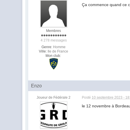
Ça commence quand ce c
Membres
4 278 messages
Genre:
Homme
Ville:
Ile de France
Mon club:
Enzo
Joueur de Fédérale 2
Posté
10 septembre 2023 - 18
le 12 novembre à Bordea