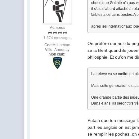
chose que Galthié n'a pas v
il s'est d'abord attaché à 
faibles à certains postes. A p
apres les internationaux jou
Membres
1 674 messages
On préfère donner du pogn
Genre:
Homme
Ville:
Annonay
se la filent quand ils joue
Mon club:
philosphie. Et qu'on me di
La relève va se mettre en p
Mais cette génération est pa
Une grande partie des joueu
Dans 4 ans, ils seront tjrs t
Putain que ton message fai
part les anglois on est j
se remplir les poches, on 