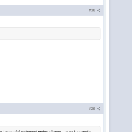
#38
#39