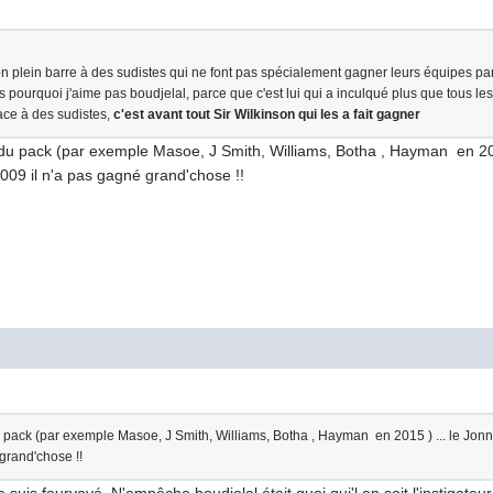
plein barre à des sudistes qui ne font pas spécialement gagner leurs équipes parce
s pourquoi j'aime pas boudjelal, parce que c'est lui qui a inculqué plus que tous les
ace à des sudistes,
c'est avant tout Sir Wilkinson qui les a fait gagner
 du pack (par exemple Masoe, J Smith, Williams, Botha , Hayman en 2015
2009 il n'a pas gagné grand'chose !!
u pack (par exemple Masoe, J Smith, Williams, Botha , Hayman en 2015 ) ... le Jonny
 grand'chose !!