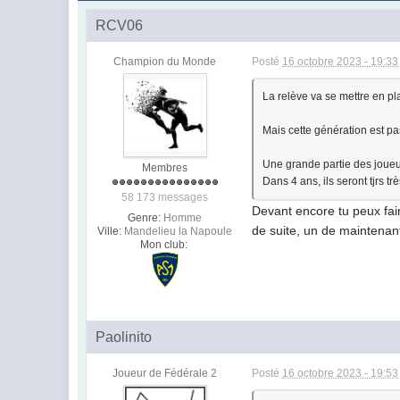
RCV06
Champion du Monde
Posté
16 octobre 2023 - 19:33
La relève va se mettre en p
Mais cette génération est pa
Une grande partie des joueu
Membres
Dans 4 ans, ils seront tjrs t
58 173 messages
Devant encore tu peux fair
Genre:
Homme
de suite, un de maintenan
Ville:
Mandelieu la Napoule
Mon club:
Paolinito
Joueur de Fédérale 2
Posté
16 octobre 2023 - 19:53