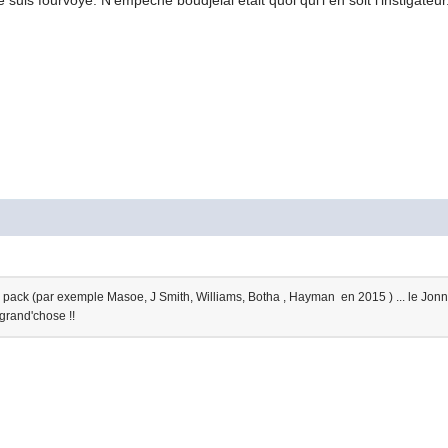
suis fourvoyé. N'empêche boudjelal était quoi qui'l en soit l'instigateur
u pack (par exemple Masoe, J Smith, Williams, Botha , Hayman en 2015 ) ... le Jonny
 grand'chose !!