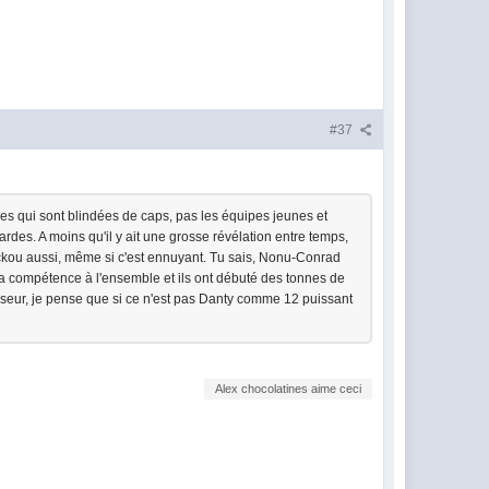
#37
s qui sont blindées de caps, pas les équipes jeunes et
des. A moins qu'il y ait une grosse révélation entre temps,
ckou aussi, même si c'est ennuyant. Tu sais, Nonu-Conrad
sa compétence à l'ensemble et ils ont débuté des tonnes de
hisseur, je pense que si ce n'est pas Danty comme 12 puissant
Alex chocolatines aime ceci