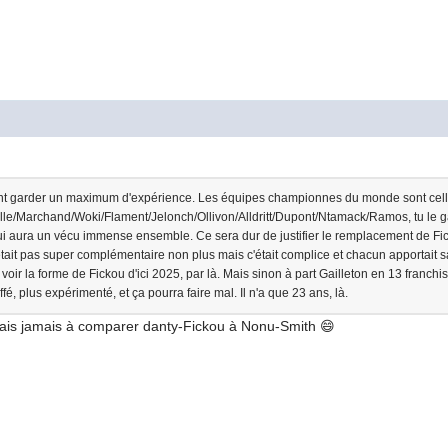
ent garder un maximum d'expérience. Les équipes championnes du monde sont celle
ille/Marchand/Woki/Flament/Jelonch/Ollivon/Alldritt/Dupont/Ntamack/Ramos, tu le gar
ui aura un vécu immense ensemble. Ce sera dur de justifier le remplacement de Fi
était pas super complémentaire non plus mais c'était complice et chacun apportait 
voir la forme de Fickou d'ici 2025, par là. Mais sinon à part Gailleton en 13 franc
é, plus expérimenté, et ça pourra faire mal. Il n'a que 23 ans, là.
erais jamais à comparer danty-Fickou à Nonu-Smith 😄