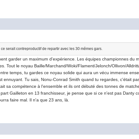
s, ce serait contreproductif de repartir avec les 30 mêmes gars.
ement garder un maximum d'expérience. Les équipes championnes du mo
tes. Tout le noyau Baille/Marchand/Woki/Flament/Jelonch/Ollivon/Alldrit
 entre temps, tu gardes ce noyau solide qui aura un vécu immense ense
st ennuyant. Tu sais, Nonu-Conrad Smith quand tu regardes, c'était pa
ait sa compétence à l'ensemble et ils ont débuté des tonnes de matches
à part Gailleton en 13 franchisseur, je pense que si ce n'est pas Danty
rra faire mal. Il n'a que 23 ans, là.