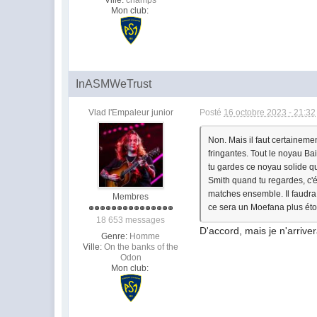
Ville:
champs
Mon club:
InASMWeTrust
Vlad l'Empaleur junior
Posté
16 octobre 2023 - 21:32
Non. Mais il faut certainem
fringantes. Tout le noyau Ba
tu gardes ce noyau solide q
Smith quand tu regardes, c'
matches ensemble. Il faudra 
Membres
ce sera un Moefana plus étoff
18 653 messages
D'accord, mais je n'arriv
Genre:
Homme
Ville:
On the banks of the
Odon
Mon club: