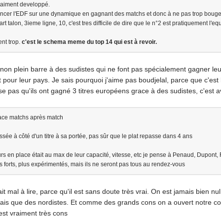
raiment developpé.
relancer l'EDF sur une dynamique en gagnant des matchs et donc à ne pas trop boug
art talon, 3ieme ligne, 10, c'est tres difficile de dire que le n°2 est pratiquement l'equ
ent trop.
c'est le schema meme du top 14 qui est à revoir.
on plein barre à des sudistes qui ne font pas spécialement gagner leu
nt pour leur pays. Je sais pourquoi j'aime pas boudjelal, parce que c'est 
se pas qu'ils ont gagné 3 titres européens grace à des sudistes, c'est av
lace matchs après match
ssée à côté d'un titre à sa portée, pas sûr que le plat repasse dans 4 ans
rs en place était au max de leur capacité, vitesse, etc je pense à Penaud, Dupont
rès forts, plus expérimentés, mais ils ne seront pas tous au rendez-vous
t mal à lire, parce qu'il est sans doute très vrai. On est jamais bien n
amais que des nordistes. Et comme des grands cons on a ouvert notre cou
est vraiment très cons