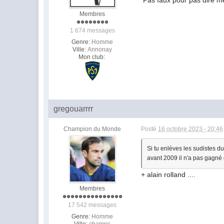
Pas faux pour pas dire me 
Membres
1 674 messages
Genre:
Homme
Ville:
Annonay
Mon club:
gregouarrrr
Champion du Monde
Posté
16 octobre 2023 - 20:46
Si tu enlèves les sudistes d
avant 2009 il n'a pas gagné
+ alain rolland ....
Membres
17 542 messages
Genre:
Homme