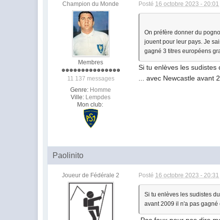
Champion du Monde
Posté
16 octobre 2023 - 20:01
On préfère donner du pognon 
jouent pour leur pays. Je sai
gagné 3 titres européens gr
Membres
Si tu enlèves les sudistes
... avec Newcastle avant 
11 137 messages
Genre:
Homme
Ville:
Lempdes
Mon club:
Paolinito
Joueur de Fédérale 2
Posté
16 octobre 2023 - 20:31
Si tu enlèves les sudistes d
avant 2009 il n'a pas gagné