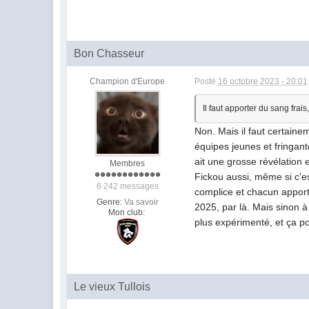
Bon Chasseur
Champion d'Europe
Posté
16 octobre 2023 - 20:01
Il faut apporter du sang frai
Non. Mais il faut certain
équipes jeunes et fringan
ait une grosse révélation
Membres
Fickou aussi, même si c'e
6 242 messages
complice et chacun apport
Genre:
Va savoir
2025, par là. Mais sinon 
Mon club:
plus expérimenté, et ça pou
Le vieux Tullois