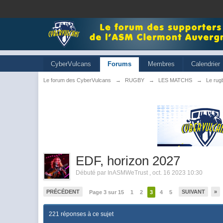
CyberVulcans
Forums
Membres
Calendrier
Le forum des CyberVulcans
→
RUGBY
→
LES MATCHS
→
Le rugb
EDF, horizon 2027
Débuté par
InASMWeTrust
,
oct. 16 2023 10:30
PRÉCÉDENT
SUIVANT
»
Page 3 sur 15
1
2
3
4
5
221 réponses à ce sujet