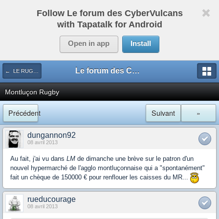
Follow Le forum des CyberVulcans
with Tapatalk for Android
Open in app
Install
Le forum des CyberVulcans
← LE RUGBY DE CHEZ NOUS
Montluçon Rugby
Précédent
Suivant
»
dungannon92
08 avril 2013
Au fait, j'ai vu dans
LM
de dimanche une brève sur le patron d'un
nouvel hypermarché de l'agglo montluçonnaise qui a "spontanément"
fait un chèque de 150000 € pour renflouer les caisses du MR...
rueducourage
08 avril 2013