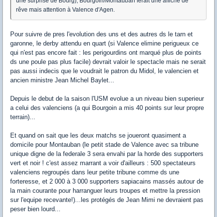
une surprise de Bourg), Bourgoin/Montauban ferait une affiche de
rêve mais attention à Valence d'Agen.
Pour suivre de pres l'evolution des uns et des autres ds le tarn et
garonne, le derby attendu en quart (si Valence elimine perigueux ce
qui n'est pas encore fait : les perigourdins ont marqué plus de points
ds une poule pas plus facile) devrait valoir le spectacle mais ne serait
pas aussi indecis que le voudrait le patron du Midol, le valencien et
ancien ministre Jean Michel Baylet...
Depuis le debut de la saison l'USM evolue a un niveau bien superieur
a celui des valenciens (a qui Bourgoin a mis 40 points sur leur propre
terrain)...
Et quand on sait que les deux matchs se joueront quasiment a
domicile pour Montauban (le petit stade de Valence avec sa tribune
unique digne de la federale 3 sera envahi par la horde des supporters
vert et noir ! c'est assez marrant a voir d'ailleurs : 500 spectateurs
valenciens regroupés dans leur petite tribune comme ds une
forteresse, et 2 000 à 3 000 supporters sapiacains massés autour de
la main courante pour harranguer leurs troupes et mettre la pression
sur l'equipe recevante!)...les protégés de Jean Mimi ne devraient pas
peser bien lourd...