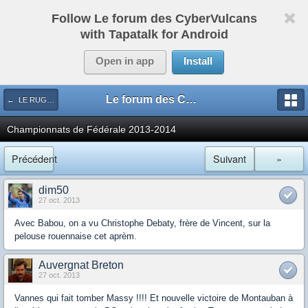
Follow Le forum des CyberVulcans
with Tapatalk for Android
Open in app
Install
Le forum des CyberVulcans
← LE RUGBY DE CHEZ NOUS
Championnats de Fédérale 2013-2014
Précédent
Suivant
»
dim50
27 oct. 2013
Avec Babou, on a vu Christophe Debaty, frère de Vincent, sur la
pelouse rouennaise cet aprèm.
Auvergnat Breton
27 oct. 2013
Vannes qui fait tomber Massy !!!! Et nouvelle victoire de Montauban à