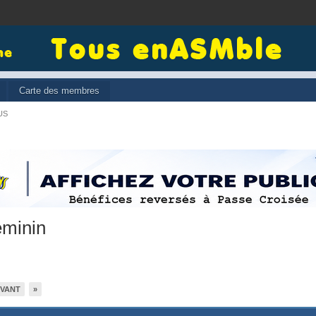
Carte des membres
US
minin
IVANT
»