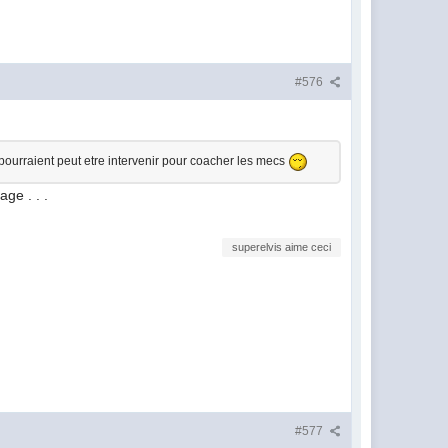
#576
 pourraient peut etre intervenir pour coacher les mecs
age . . .
superelvis aime ceci
#577