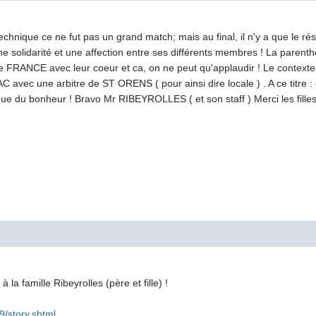
technique ce ne fut pas un grand match; mais au final, il n'y a que le ré
 solidarité et une affection entre ses différents membres ! La parenthèse
RANCE avec leur coeur et ca, on ne peut qu'applaudir ! Le contexte éta
vec une arbitre de ST ORENS ( pour ainsi dire locale ) . A ce titre
st que du bonheur ! Bravo Mr RIBEYROLLES ( et son staff ) Merci les fille
a famille Ribeyrolles (père et fille) !
9/story.shtml