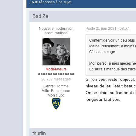
1638 réponses à ce sujet
Bad Zé
Nouvelle modération
Posté
21 juin 2021 - 08:57
obscurantisse
Content de voir un peu plus d
Malheureusement, à moins d'
C'est dommage.
Moi, perso, si mes nièces ne 
Modérateurs
Et j'aurais manqué des trucs
Si l'on veut rester objecti
20 737 messages
niveau de jeu l'était beau
Genre:
Homme
Ville:
Barcelonne
On se plaint suffisement d
Mon club:
longueur faut voir.
thurfin