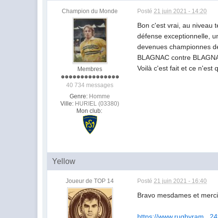
Champion du Monde
Posté
21 juin 2021 - 14:20
Bon c'est vrai, au niveau 
défense exceptionnelle, une
devenues championnes de F
BLAGNAC contre BLAGNAC a
Voilà c'est fait et ce n'e
Membres
40 734 messages
Genre:
Homme
Ville:
HURIEL (03380)
Mon club:
Yellow
Joueur de TOP 14
Posté
21 juin 2021 - 16:40
Bravo mesdames et merci à l
https://www.rugbyram...24