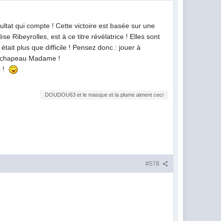
sultat qui compte ! Cette victoire est basée sur une
 Ribeyrolles, est à ce titre révélatrice ! Elles sont
it plus que difficile ! Pensez donc : jouer à
 : chapeau Madame !
s !
DOUDOU63 et le masque et la plume aiment ceci
#578