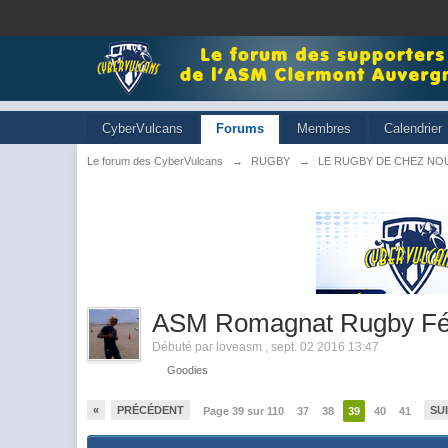
CyberVulcans
Forums
Membres
Calendrier
Le forum des CyberVulcans
→
RUGBY
→
LE RUGBY DE CHEZ NO
ASM Romagnat Rugby Fé
Débuté par
loveasm
,
sept. 02 2016 13:47
Goodies
«
PRÉCÉDENT
SU
Page 39 sur 110
37
38
39
40
41