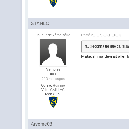
STANLO
Joueur de 2ème série
Posté
21 juin 2021 - 13:13
faut reconnaître que ca fais
Matsushima devrait aller 
Membres
213 messages
Genre:
Homme
Ville:
GAILLAC
Mon club:
Arverne03