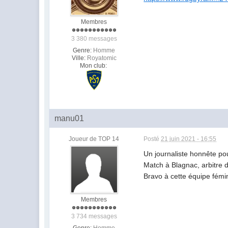
Membres
3 380 messages
Genre:
Homme
Ville:
Royatomic
Mon club:
manu01
Joueur de TOP 14
Posté
21 juin 2021 - 16:55
Un journaliste honnête po
Match à Blagnac, arbitre de
Bravo à cette équipe fémin
Membres
3 734 messages