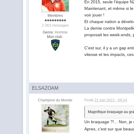
En 2015, seule l'équipe NZ
Maintenant, et même si le
voir jouer !
Membres
Et chaque nation a dévelo
2 363 messages
La demie contre Montpelli
Genre:
Homme
proposait les week-ends,
Mon club:
C'est sur, il y a un gap e
vitesse et les impacts, ces
ELSAZOAM
Champion du Monde
Posté
21 juin 2021 - 09:24
Magnifique braquage au gra
Un braquage ?!... Non, je 
Apres, c'est sur que beauc