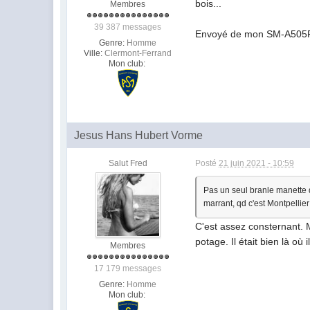
bois...
Membres
39 387 messages
Envoyé de mon SM-A505FN 
Genre:
Homme
Ville:
Clermont-Ferrand
Mon club:
Jesus Hans Hubert Vorme
Salut Fred
Posté
21 juin 2021 - 10:59
Pas un seul branle manette de
marrant, qd c'est Montpellier y
C'est assez consternant. 
potage. Il était bien là où 
Membres
17 179 messages
Genre:
Homme
Mon club: