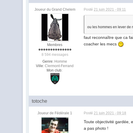
Joueur du Grand Chelem
Posté
21 juin 2021 - 09:11
ou les hommes en lever de 
faut reconnaître que ca fa
coacher les mecs
Membres
8 594 messages
Genre:
Homme
Ville:
Clermont-Ferrand
Mon club:
totoche
Joueur de Fédérale 1
Posté
21 juin 2021 - 09:18
Toute objectivité gardée, 
a pas photo !