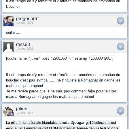
Il est temps de s'y remettre et d'arrêter les tournées de promotion du
Bouclier.
gregouarrrr
10 oct. 2021
ouille ....
ross63
10 oct. 2021
[quote name="julien" post="2901358" timestamp="1633884901"]
Il est temps de s'y remettre et d'arrêter les tournées de promotion du
bouclier c'est pas sympa .......ne t'inquiète à Romagnat on gagne les
matches qui comptent
Je me répète parce que je ne sais pas comment faire pour te citer
mais a Romagnat on gagne les matchs qui comptent
julien
14 oct. 2021
Linda Djougang
La pilier internationale Irlandaise,
, 15 sélections qui
évoluait au Leinster, rejoint l'ASM Romagnat. Arrivée depuis le 6 octobre,