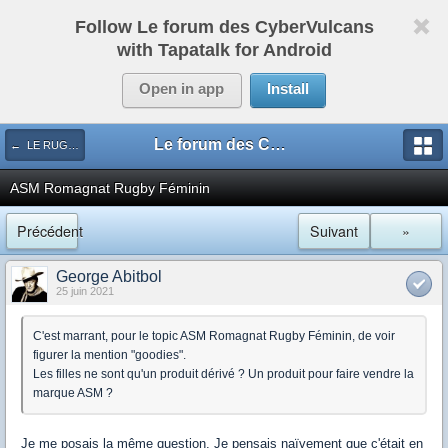
Follow Le forum des CyberVulcans
with Tapatalk for Android
Open in app
Install
Le forum des CyberVulcans
← LE RUGBY DE CHEZ NOUS
ASM Romagnat Rugby Féminin
Précédent
Suivant
»
George Abitbol
25 juin 2021
C'est marrant, pour le topic ASM Romagnat Rugby Féminin, de voir
figurer la mention "goodies".
Les filles ne sont qu'un produit dérivé ? Un produit pour faire vendre la
marque ASM ?
Je me posais la même question. Je pensais naïvement que c'était en