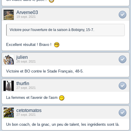
Arverne03
19 sept. 2021
Victoire pour l'ouverture de la saison à Bobigny, 15-7.
Excellent résultat ! Bravo !
julien
26 sept. 2021
Victoire et BO contre le Stade Français, 48-5.
thurfin
27 sept. 2021
La femmes et l'avenir de l'asm
cetotomatos
27 sept. 2021
Un bon coach, de la gnac, un peu de talent, les ingrédients sont là.