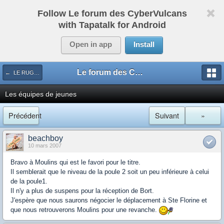
Follow Le forum des CyberVulcans
with Tapatalk for Android
Open in app
Install
Le forum des CyberVulcans
← LE RUGBY DE CHEZ NOUS
Les équipes de jeunes
Précédent
Suivant
»
beachboy
10 mars 2007
Bravo à Moulins qui est le favori pour le titre.
Il semblerait que le niveau de la poule 2 soit un peu inférieure à celui
de la poule1.
Il n'y a plus de suspens pour la réception de Bort.
J'espère que nous saurons négocier le déplacement à Ste Florine et
que nous retrouverons Moulins pour une revanche.