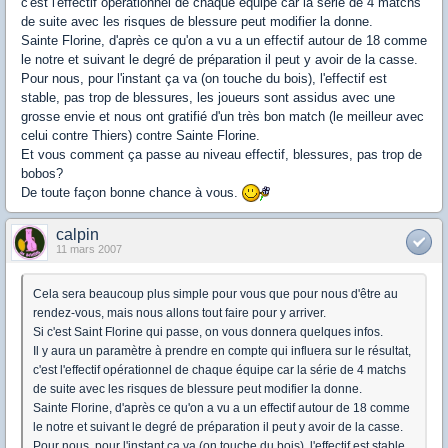
c'est l'effectif opérationnel de chaque équipe car la série de 4 matchs
de suite avec les risques de blessure peut modifier la donne.
Sainte Florine, d'après ce qu'on a vu a un effectif autour de 18 comme
le notre et suivant le degré de préparation il peut y avoir de la casse.
Pour nous, pour l'instant ça va (on touche du bois), l'effectif est
stable, pas trop de blessures, les joueurs sont assidus avec une
grosse envie et nous ont gratifié d'un très bon match (le meilleur avec
celui contre Thiers) contre Sainte Florine.
Et vous comment ça passe au niveau effectif, blessures, pas trop de
bobos?
De toute façon bonne chance à vous.
calpin
11 mars 2007
Cela sera beaucoup plus simple pour vous que pour nous d'être au
rendez-vous, mais nous allons tout faire pour y arriver.
Si c'est Saint Florine qui passe, on vous donnera quelques infos.
Il y aura un paramètre à prendre en compte qui influera sur le résultat,
c'est l'effectif opérationnel de chaque équipe car la série de 4 matchs
de suite avec les risques de blessure peut modifier la donne.
Sainte Florine, d'après ce qu'on a vu a un effectif autour de 18 comme
le notre et suivant le degré de préparation il peut y avoir de la casse.
Pour nous, pour l'instant ça va (on touche du bois), l'effectif est stable,