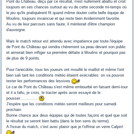
Pont du Château, déçu par ce résultat, n'est nullement abattu et croit
toujours en ses chances surtout au vu de cette seconde mi-temps où
le jeu qu'ils pratiquèrent fit quand même douter cette belle équipe de
Moulins, toujours invaincue et qui reste bien évidemment favorite.
Au vu de leur parcours sans faute, il mériterait d'être champion
d'auvergne.
Mais le match retour est attendu avec impatience par toute l'équipe
de Pont du Château qui vendra chèrement sa peau devant son public
et aimerait bien infliger sa première défaite à Moulins et pourquoi pas
de plus de 9 points.
Pour l'anecdote, tous les joueurs ont mouillé le maillot et même l'ont
bien sali tant les conditions météo étaient exécrables: on va pouvoir
tester les performances des lessives
Le car de Pont du Château s'est même embourbé en faisant demi-tour
et il a fallu, je crois, le tracter après avoir essayé de le
pousser...............
J'espère que les conditions météo seront meilleurs pour samedi
prochain.
Bonne chance aux deux équipes qui de toutes façons et quel que soit
le résultat se seront bien battu (dans le bon sens du terme).
A l'issue du match, c'est avec plaisir que je t'offrirai un verre Calpin!