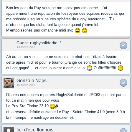
Bon les gars du Puy vous ne me tapez pas dimanche... j'ai
apparemment une réputation de fossoyeur des équipes recevants qui
me précède jusqu'aux hautes sphères du rugby auvergnat... Tu
m'étonne que les clubs font la gueule quand j'arrive lol...
M'empoissonez pas dimanche midi svp
Guest_rugbysolidarite_*
14 mars 2009
Ah au fait ça y est..... je ne suis plus le chat noir, j'étais à Issoire
cette après midi et pour le tournoi Orange ce sont les filles d'Issoire
qui ont gagné ... et elles jouaient à domicile lol
Oufffffffffffffff
Gonzalo Naps
15 mars 2009
D'aprés nos supers reporters RugbySolidarité et JPC63 qui sont partie
tot ce matin rien que pour vous
Le Puy Ste Florine 23-19
et la réserve defaite cuisante Le Puy - Sainte Florine 41-0 (avec 3-0 à
la mi-temps : le naufrage en deuxième).
fier d'etre florinois