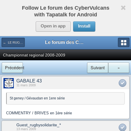
Follow Le forum des CyberVulcans
with Tapatalk for Android
Open in app
Install
Le forum des CyberVulcans
← LE RUGBY DE CHEZ NOUS
Championnat regional 2008-2009
Précédent
Suivant
»
GABALE 43
11 mars 2009
St geney / Gévaudan en 1ere série
COMMENTRY / BRIVES en 1ère série
Guest_rugbysolidarite_*
13 mars 2009