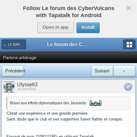
Follow Le forum des CyberVulcans
with Tapatalk for Android
Open in app
Install
Le forum des CyberVulcans
← LE BAR DES SPORTS
Parlons arbitrage
Précédent
Suivant
»
Ulysse63
19 avril 2026
Bravo aux efforts diplomatiques des Jaunards
C'était une expérience et une grande première.
Sans doute que le club et ses supporters furent flattés et conquis.
Envoyé de mon 21081111RG en utilisant Tapatalk