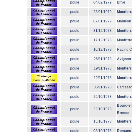
poule
04/02/1979
Brive
poule
28/01/1979
Montferr
poule
07/01/1979
Mauléon
poule
31/12/1978
Montferr
poule
17/12/1978
Montferr
poule
10/12/1978
Racing 
poule
26/11/1978
Avignon
poule
19/11/1978
Montferr
poule
12/11/1978
Montferr
poule
05/11/1978
Carcass
poule
29/10/1978
Montferr
Bourg-en
poule
22/10/1978
Bresse
poule
15/10/1978
Montferr
poule
08/10/1978
Romans