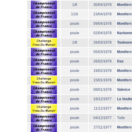
1/8
30/04/1978
Montferr
1/16
23/04/1978
Montferr
poule
09/04/1978
Montferr
poule
02/04/1978
Narbonn
1/8
26/03/1978
Toulouse
poule
05/03/1978
Montferr
poule
26/02/1978
Dax
poule
19/02/1978
Montferr
poule
15/01/1978
Montferr
poule
08/01/1978
Valence
poule
18/12/1977
La Voult
poule
11/12/1977
Montferr
poule
04/12/1977
Tulle
poule
27/11/1977
Montferr