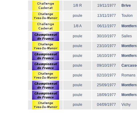
1/8 R
19/11/1977
Brive
poule
13/11/1977
Toulon
1/8 A
06/11/1977
Montferr
poule
30/10/1977
Salles
poule
23/10/1977
Montferr
poule
16/10/1977
Montferr
poule
09/10/1977
Carcass
poule
02/10/1977
Romans
poule
25/09/1977
Montferr
poule
18/09/1977
Montferr
poule
04/09/1977
Vichy