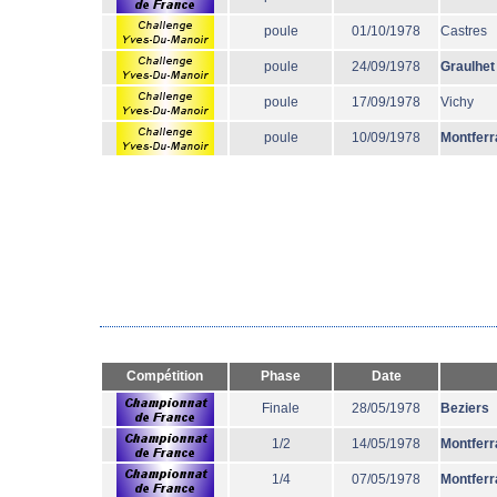
poule
01/10/1978
Castres
poule
24/09/1978
Graulhet
poule
17/09/1978
Vichy
poule
10/09/1978
Montferr
Compétition
Phase
Date
Finale
28/05/1978
Beziers
1/2
14/05/1978
Montferr
1/4
07/05/1978
Montferr