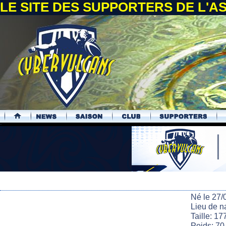
LE SITE DES SUPPORTERS DE L'
.
Né le 27/
Lieu de n
Taille: 17
Poids: 70