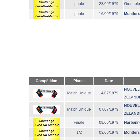
poule
23/09/1979
Grenoble
poule
16/09/1979
Montferr
Compétition
Phase
Date
NOUVEL
Match Unique
14/07/1979
ZELAND
NOUVEL
Match Unique
07/07/1979
ZELAND
Finale
09/06/1979
Narbonn
1/2
03/06/1979
Montferr