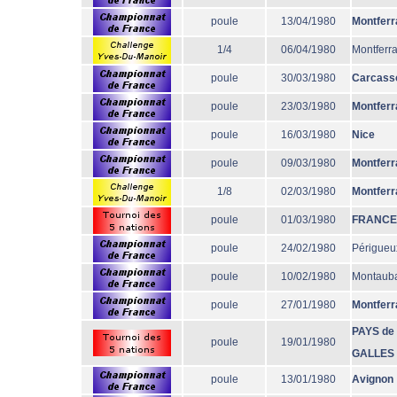
poule
13/04/1980
Montferr
1/4
06/04/1980
Montferr
poule
30/03/1980
Carcass
poule
23/03/1980
Montferr
poule
16/03/1980
Nice
poule
09/03/1980
Montferr
1/8
02/03/1980
Montferr
poule
01/03/1980
FRANCE
poule
24/02/1980
Périgueu
poule
10/02/1980
Montaub
poule
27/01/1980
Montferr
PAYS de
poule
19/01/1980
GALLES
poule
13/01/1980
Avignon