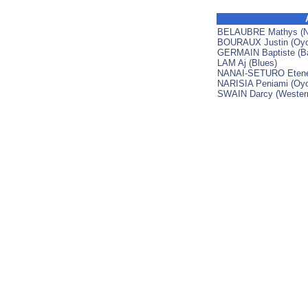
BELAUBRE Mathys (N
BOURAUX Justin (Oyo
GERMAIN Baptiste (B
LAM Aj (Blues)
NANAI-SETURO Etene 
NARISIA Peniami (Oy
SWAIN Darcy (Western