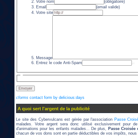
Votre nom
(obligatoire)
Email
(email valide)
Votre site
Message
Entrez le code Anti-Spam
cforms
contact form by delicious:days
A quoi sert l'argent de la publicité
Le site des Cybervulcans est gérée par l'association
Passe Crois
malades. Votre argent sera donc utilisé exclusivement pour de 
d'animations pour les enfants malades... De plus,
Passe Croisée e
chacun de vos dons sont en partie déductibles de vos impôts, nous 