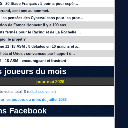
 - 20 Stade Français : 5 points pour espér...
rrand, cent ans au sommet.
 les pensées des Cybervulcans pour les proc...
on de France Honneur il y a 100 ans
ts fermés pour le Racing et de La Rochelle ...
quoi le projet ?
e 31 -18 ASM : 8 défaites en 10 matchs et a...
lleta et Urios : convaincus par l’apport d...
 - 18 ASM : encourageant et frustrant
s joueurs du mois
pour mai 2026
e votes total: 0 (
détail des votes
)
ur les joueurs du mois de juillet 2026
ns Facebook