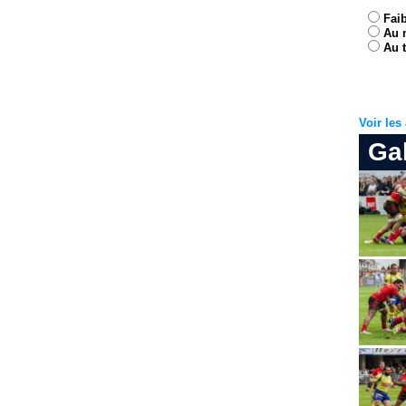
Fai
Au 
Au t
Voir le
Ga