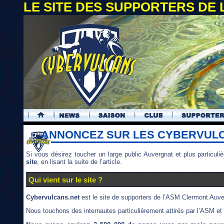
LE SITE DES SUPPORTERS DE
.
ANNONCEZ SUR LES CYBERVUL
Si vous désirez toucher un large public Auvergnat et plus particul
site
, en lisant la suite de l’article.
Qui vient sur le site ?
Cybervulcans.net
est le site de supporters de l’ASM Clermont Auver
Nous touchons des internautes particulièrement attirés par l’ASM et p