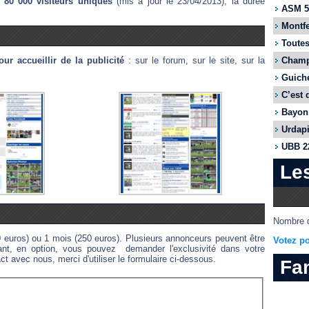
80 000 visiteurs uniques
(mis à jour le 23/04/2013), la durée
ASM 55
Montfe
Toutes
r accueillir de la publicité
: sur le forum, sur le site, sur la
Champi
Guiche
C’est 
Bayonn
Urdapi
UBB 22
Le
Nombre d
0 euros) ou 1 mois (250 euros). Plusieurs annonceurs peuvent être
Votez po
nt, en option, vous pouvez demander l'exclusivité dans votre
t avec nous, merci d'utiliser le formulaire ci-dessous.
Fa