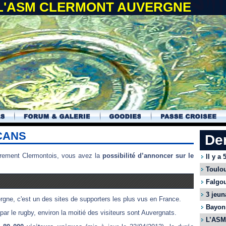
 L'ASM CLERMONT AUVERGNE
CANS
De
ièrement Clermontois, vous avez la
possibilité d’annoncer sur le
Il y a
Toulou
Falgou
3 jeun
gne, c'est un des sites de supporters les plus vus en France.
Bayonn
ar le rugby, environ la moitié des visiteurs sont Auvergnats.
L’ASM 