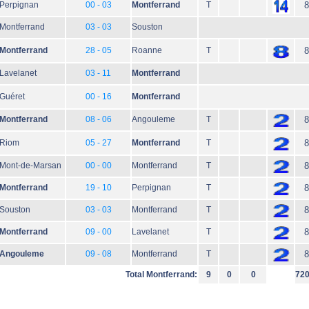
Perpignan
00 - 03
Montferrand
T
8
Montferrand
03 - 03
Souston
Montferrand
28 - 05
Roanne
T
8
Lavelanet
03 - 11
Montferrand
Guéret
00 - 16
Montferrand
Montferrand
08 - 06
Angouleme
T
8
Riom
05 - 27
Montferrand
T
8
Mont-de-Marsan
00 - 00
Montferrand
T
8
Montferrand
19 - 10
Perpignan
T
8
Souston
03 - 03
Montferrand
T
8
Montferrand
09 - 00
Lavelanet
T
8
Angouleme
09 - 08
Montferrand
T
8
Total Montferrand:
9
0
0
72