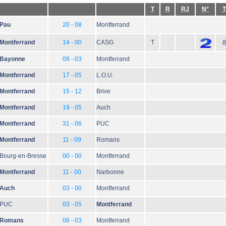
T
R
RJ
N°
T
Pau
20 - 08
Montferrand
Montferrand
14 - 00
CASG
T
8
Bayonne
08 - 03
Montferrand
Montferrand
17 - 05
L.O.U.
Montferrand
15 - 12
Brive
Montferrand
19 - 05
Auch
Montferrand
31 - 06
PUC
Montferrand
11 - 09
Romans
Bourg-en-Bresse
00 - 00
Montferrand
Montferrand
11 - 00
Narbonne
Auch
03 - 00
Montferrand
PUC
03 - 05
Montferrand
Romans
06 - 03
Montferrand