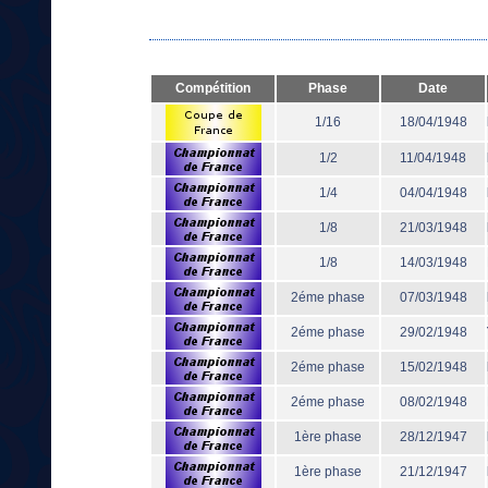
Compétition
Phase
Date
1/16
18/04/1948
1/2
11/04/1948
1/4
04/04/1948
1/8
21/03/1948
1/8
14/03/1948
2éme phase
07/03/1948
2éme phase
29/02/1948
2éme phase
15/02/1948
2éme phase
08/02/1948
1ère phase
28/12/1947
1ère phase
21/12/1947