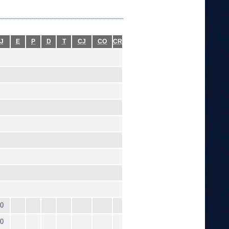
J
E
P
D
T
CJ
CO
CR
0
0