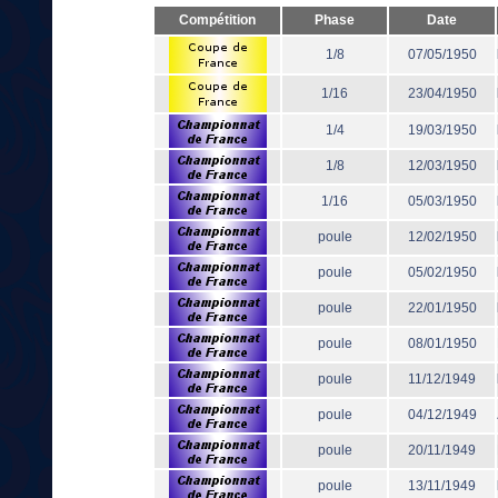
Compétition
Phase
Date
1/8
07/05/1950
1/16
23/04/1950
1/4
19/03/1950
1/8
12/03/1950
1/16
05/03/1950
poule
12/02/1950
poule
05/02/1950
poule
22/01/1950
poule
08/01/1950
poule
11/12/1949
poule
04/12/1949
poule
20/11/1949
poule
13/11/1949