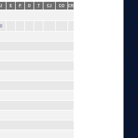
J
E
P
D
T
CJ
CO
CR
0