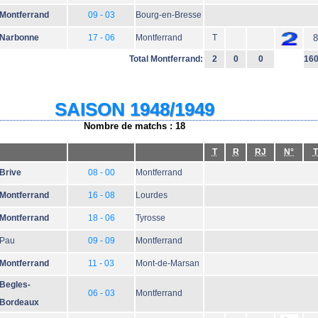
Montferrand
09 - 03
Bourg-en-Bresse
Narbonne
17 - 06
Montferrand
T
8
Total Montferrand:
2
0
0
16
SAISON 1948/1949
Nombre de matchs : 18
T
R
RJ
N°
T
Brive
08 - 00
Montferrand
Montferrand
16 - 08
Lourdes
Montferrand
18 - 06
Tyrosse
Pau
09 - 09
Montferrand
Montferrand
11 - 03
Mont-de-Marsan
Begles-
06 - 03
Montferrand
Bordeaux