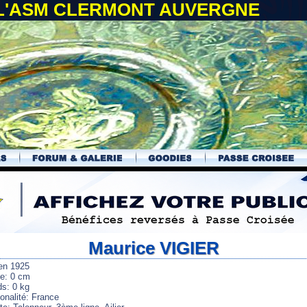
 L'ASM CLERMONT AUVERGNE
Maurice VIGIER
en 1925
le: 0 cm
ds: 0 kg
onalité: France