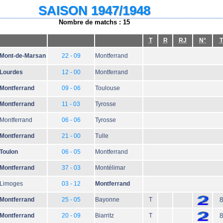
SAISON 1947/1948
Nombre de matchs : 15
T
R
RJ
N°
T
Mont-de-Marsan
22 - 09
Montferrand
Lourdes
12 - 00
Montferrand
Montferrand
09 - 06
Toulouse
Montferrand
11 - 03
Tyrosse
Montferrand
06 - 06
Tyrosse
Montferrand
21 - 00
Tulle
Toulon
06 - 05
Montferrand
Montferrand
37 - 03
Montélimar
Limoges
03 - 12
Montferrand
Montferrand
25 - 05
Bayonne
T
8
Montferrand
20 - 09
Biarritz
T
8