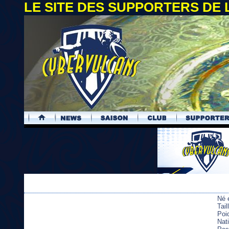
LE SITE DES SUPPORTERS DE
.
Né 
Tail
Poi
Nati