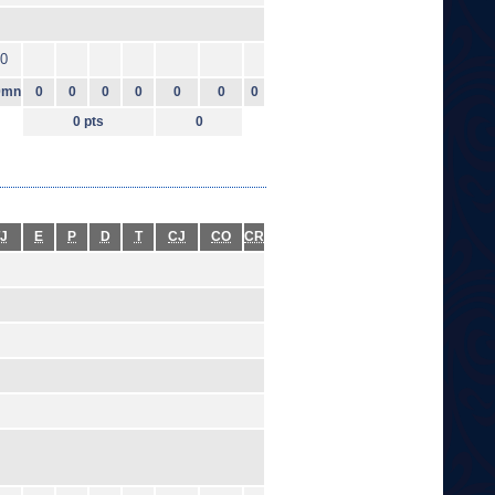
0
0mn
0
0
0
0
0
0
0
0 pts
0
J
E
P
D
T
CJ
CO
CR