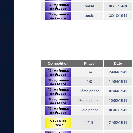
poule
06/11/1949
poule
30/10/1949
Compétition
Phase
Date
1/4
24/04/1949
1/8
17/04/1949
2éme phase
03/04/1949
2éme phase
13/03/1949
1ère phase
06/03/1949
1/16
27/02/1949