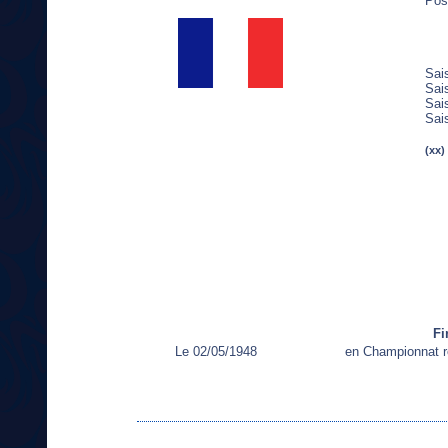
Post
Sai
Sai
Sai
Sai
(xx)
Fi
Le 02/05/1948
en Championnat r