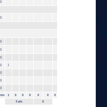
0
0
0
0
0
0
1
0
0
0
0mn
1
0
0
0
0
0
0
5 pts
0