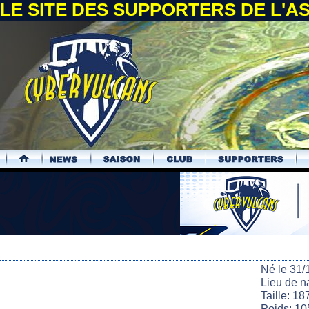
LE SITE DES SUPPORTERS DE L'
.
Né le 31/
Lieu de n
Taille: 18
Poids: 10