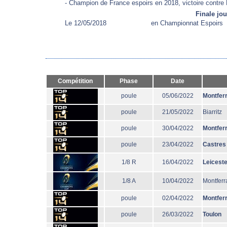
- Champion de France espoirs en 2018, victoire contre 
Finale jo
Le 12/05/2018
en Championnat Espoirs
Compétition
Phase
Date
poule
05/06/2022
Montfer
poule
21/05/2022
Biarritz
poule
30/04/2022
Montfer
poule
23/04/2022
Castres
1/8 R
16/04/2022
Leiceste
1/8 A
10/04/2022
Montferr
poule
02/04/2022
Montfer
poule
26/03/2022
Toulon