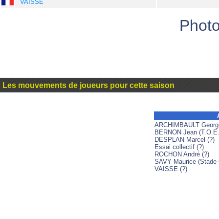
VAISSE
Photo
Les mouvements de joueurs pour cette saison
ARCHIMBAULT George
BERNON Jean (T.O.E.
DESPLAN Marcel (?)
Essai collectif (?)
ROCHON André (?)
SAVY Maurice (Stade 
VAISSE (?)