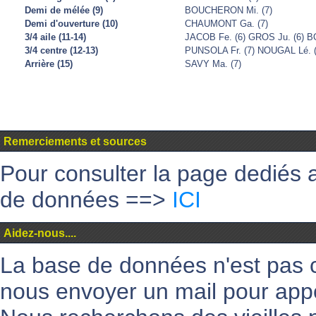
Demi de mélée (9)
BOUCHERON Mi. (7)
Demi d'ouverture (10)
CHAUMONT Ga. (7)
3/4 aile (11-14)
JACOB Fe. (6) GROS Ju. (6) BO
3/4 centre (12-13)
PUNSOLA Fr. (7) NOUGAL Lé. (
Arrière (15)
SAVY Ma. (7)
Remerciements et sources
Pour consulter la page dediés 
de données ==>
ICI
Aidez-nous....
La base de données n'est pas 
nous envoyer un mail pour appo