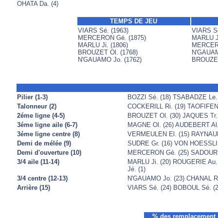
OHATA Da. (4)
TEMPS DE JEU
VIARS Sé. (1963)
VIARS Sé
MERCERON Gé. (1875)
MARLU Ji
MARLU Ji. (1806)
MERCERO
BROUZET Ol. (1768)
N'GAUAM
N'GAUAMO Jo. (1762)
BROUZET 
Pilier (1-3)
BOZZI Sé. (18) TSABADZE Le. 
Talonneur (2)
COCKERILL Ri. (19) TAOFIFENU
2éme ligne (4-5)
BROUZET Ol. (30) JAQUES Tr. 
3éme ligne aile (6-7)
MAGNE Ol. (26) AUDEBERT Al. 
3éme ligne centre (8)
VERMEULEN El. (15) RAYNAUD 
Demi de mélée (9)
SUDRE Gr. (16) VON HOESSLIN
Demi d'ouverture (10)
MERCERON Gé. (25) SADOURNY 
3/4 aile (11-14)
MARLU Ji. (20) ROUGERIE Au. 
Jé. (1)
3/4 centre (12-13)
N'GAUAMO Jo. (23) CHANAL Ra.
Arrière (15)
VIARS Sé. (24) BOBOUL Sé. (2
% des remplacement 