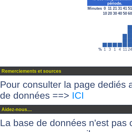
période.
Minutes
0
11
21
31
41
51
10
20
30
40
50
60
%
1
3
1
4
11
24
Remerciements et sources
Pour consulter la page dediés 
de données ==>
ICI
Aidez-nous....
La base de données n'est pas 