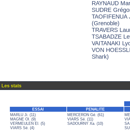
RAYNAUD Marc
SUDRE Grégor
TAOFIFENUA J
(Grenoble)
TRAVERS Laur
TSABADZE Lev
VAITANAKI Lyo
VON HOESSLIN
Shark)
Les stats
ESSAI
PENALITE
MARLU Ji. (11)
MERCERON Gé. (61)
ME
MAGNE Ol. (9)
VIARS Sé. (11)
VIA
VERMEULEN El. (5)
SADOURNY Xa. (10)
SA
VIARS Sé. (4)
SU