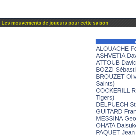
Les mouvements de joueurs pour cette saison
ALOUACHE Fo
ASHVETIA Dav
ATTOUB David 
BOZZI Sébasti
BROUZET Olivi
Saints)
COCKERILL Ric
Tigers)
DELPUECH Sté
GUITARD Fran
MESSINA Geoff
OHATA Daisuke
PAQUET Jean-B