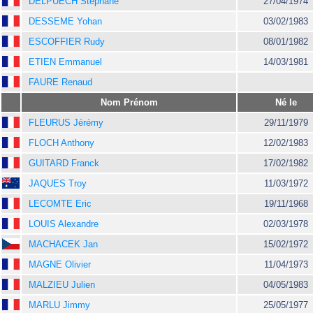
DELPUECH Stéphane
27/04/1974
DESSEME Yohan
03/02/1983
ESCOFFIER Rudy
08/01/1982
ETIEN Emmanuel
14/03/1981
FAURE Renaud
Nom Prénom
Né le
FLEURUS Jérémy
29/11/1979
FLOCH Anthony
12/02/1983
GUITARD Franck
17/02/1982
JAQUES Troy
11/03/1972
LECOMTE Eric
19/11/1968
LOUIS Alexandre
02/03/1978
MACHACEK Jan
15/02/1972
MAGNE Olivier
11/04/1973
MALZIEU Julien
04/05/1983
MARLU Jimmy
25/05/1977