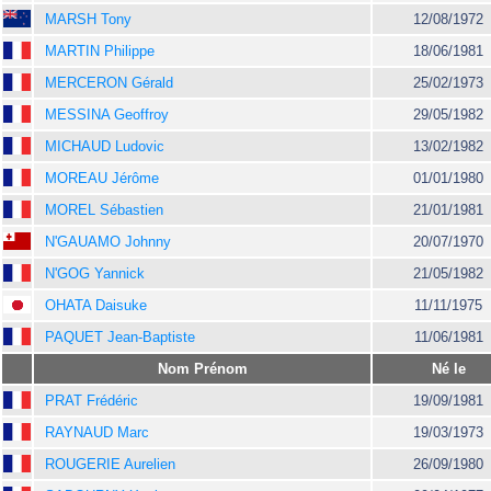
MARSH Tony
12/08/1972
MARTIN Philippe
18/06/1981
MERCERON Gérald
25/02/1973
MESSINA Geoffroy
29/05/1982
MICHAUD Ludovic
13/02/1982
MOREAU Jérôme
01/01/1980
MOREL Sébastien
21/01/1981
N'GAUAMO Johnny
20/07/1970
N'GOG Yannick
21/05/1982
OHATA Daisuke
11/11/1975
PAQUET Jean-Baptiste
11/06/1981
Nom Prénom
Né le
PRAT Frédéric
19/09/1981
RAYNAUD Marc
19/03/1973
ROUGERIE Aurelien
26/09/1980