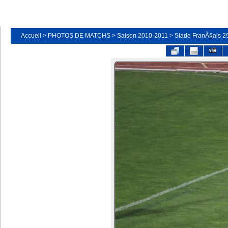
Accueil
>
PHOTOS DE MATCHS
>
Saison 2010-2011
>
Stade FranÃ§ais 29