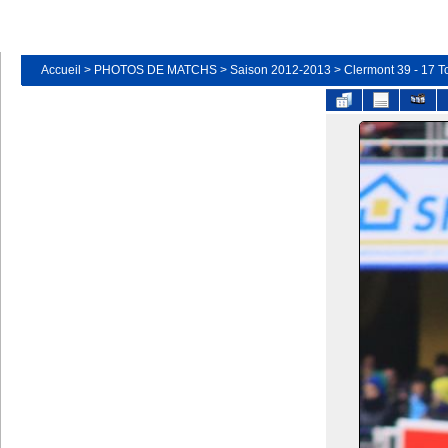
Accueil
>
PHOTOS DE MATCHS
>
Saison 2012-2013
>
Clermont 39 - 17 T