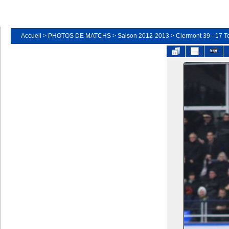
Accueil
>
PHOTOS DE MATCHS
>
Saison 2012-2013
>
Clermont 39 - 17 T