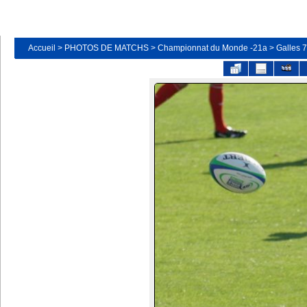
Accueil
>
PHOTOS DE MATCHS
>
Championnat du Monde -21a
>
Galles 7