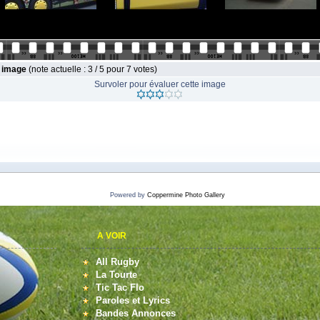
e image
(note actuelle : 3 / 5 pour 7 votes)
Survoler pour évaluer cette image
Powered by
Coppermine Photo Gallery
A VOIR
All Rugby
La Tourte
Tic Tac Flo
Paroles et Lyrics
Bandes Annonces