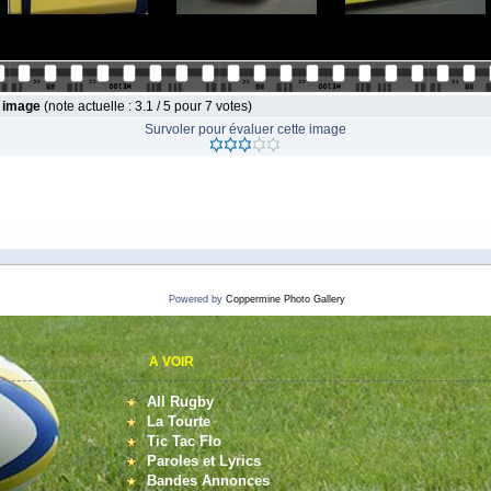
e image
(note actuelle : 3.1 / 5 pour 7 votes)
Survoler pour évaluer cette image
Powered by
Coppermine Photo Gallery
A VOIR
All Rugby
La Tourte
Tic Tac Flo
Paroles et Lyrics
Bandes Annonces