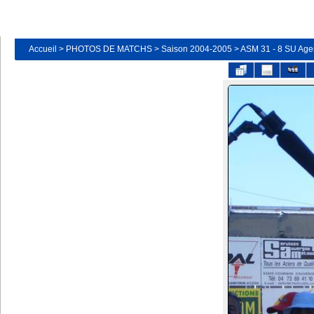
Accueil
>
PHOTOS DE MATCHS
>
Saison 2004-2005
>
ASM 31 - 8 SU Age