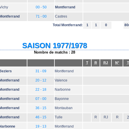
Vichy
00 - 50
Montferrand
Montferrand
71 - 00
Castres
Total Montferrand:
1
1
0
80
SAISON 1977/1978
Nombre de matchs : 28
T
R
RJ
N°
T
Beziers
31 - 09
Montferrand
Montferrand
20 - 12
Valence
Montferrand
22 - 18
Narbonne
Montferrand
07 - 00
Bayonne
Montferrand
36 - 15
Montauban
Montferrand
46 - 15
Tulle
R
RJ
R
2
Narbonne
19 - 13
Montferrand