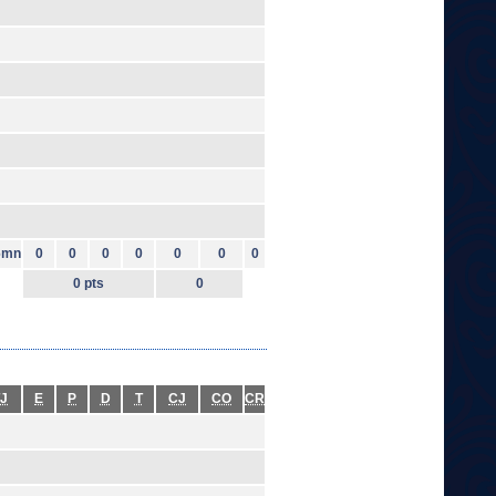
6mn
0
0
0
0
0
0
0
0 pts
0
J
E
P
D
T
CJ
CO
CR