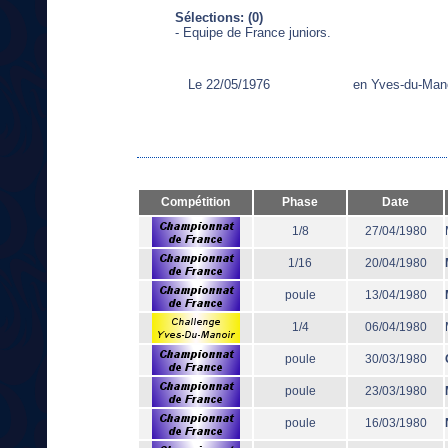
Sélections: (0)
- Equipe de France juniors.
Le 22/05/1976
en Yves-du-Man
Compétition
Phase
Date
1/8
27/04/1980
1/16
20/04/1980
poule
13/04/1980
1/4
06/04/1980
poule
30/03/1980
poule
23/03/1980
poule
16/03/1980