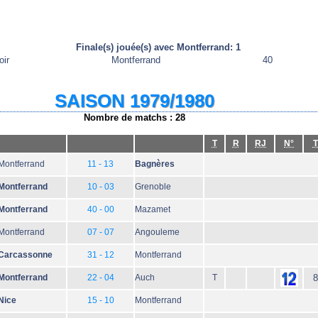
Finale(s) jouée(s) avec Montferrand: 1
oir
Montferrand
40
SAISON 1979/1980
Nombre de matchs : 28
T
R
RJ
N°
T
Montferrand
11 - 13
Bagnères
Montferrand
10 - 03
Grenoble
Montferrand
40 - 00
Mazamet
Montferrand
07 - 07
Angouleme
Carcassonne
31 - 12
Montferrand
Montferrand
22 - 04
Auch
T
8
Nice
15 - 10
Montferrand