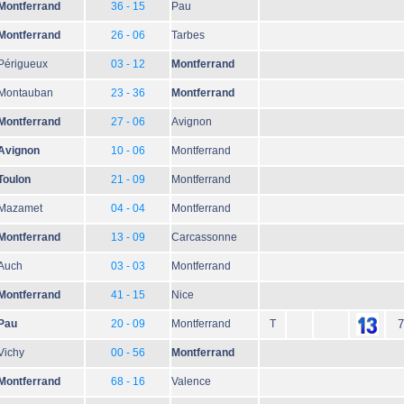
Montferrand
36 - 15
Pau
Montferrand
26 - 06
Tarbes
Périgueux
03 - 12
Montferrand
Montauban
23 - 36
Montferrand
Montferrand
27 - 06
Avignon
Avignon
10 - 06
Montferrand
Toulon
21 - 09
Montferrand
Mazamet
04 - 04
Montferrand
Montferrand
13 - 09
Carcassonne
Auch
03 - 03
Montferrand
Montferrand
41 - 15
Nice
Pau
20 - 09
Montferrand
T
7
Vichy
00 - 56
Montferrand
Montferrand
68 - 16
Valence