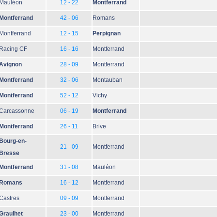
Mauléon
12 - 22
Montferrand
Montferrand
42 - 06
Romans
Montferrand
12 - 15
Perpignan
Racing CF
16 - 16
Montferrand
Avignon
28 - 09
Montferrand
Montferrand
32 - 06
Montauban
Montferrand
52 - 12
Vichy
Carcassonne
06 - 19
Montferrand
Montferrand
26 - 11
Brive
Bourg-en-
21 - 09
Montferrand
Bresse
Montferrand
31 - 08
Mauléon
Romans
16 - 12
Montferrand
Castres
09 - 09
Montferrand
Graulhet
23 - 00
Montferrand