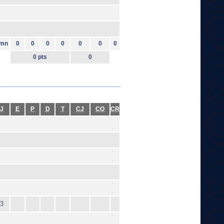
mn
0
0
0
0
0
0
0
0 pts
0
J
E
P
D
T
CJ
CO
CR
3