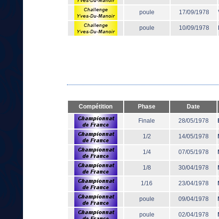
poule
17/09/1978
poule
10/09/1978
Compétition
Phase
Date
Finale
28/05/1978
1/2
14/05/1978
1/4
07/05/1978
1/8
30/04/1978
1/16
23/04/1978
poule
09/04/1978
poule
02/04/1978