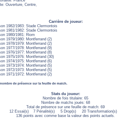
onalité: France
te: Ouverture, Centre,
Carrière de joueur:
son 1982/1983: Stade Clermontois
son 1981/1982: Stade Clermontois
son 1980/1981: Riom
son 1979/1980: Montferrand (2)
son 1978/1979: Montferrand (2)
son 1977/1978: Montferrand (9)
son 1976/1977: Montferrand (8)
son 1975/1976: Montferrand (30)
son 1974/1975: Montferrand (6)
son 1973/1974: Montferrand (5)
son 1972/1973: Montferrand (5)
son 1971/1972: Montferrand (2)
 nombre de présence sur la feuille de match.
Stats du joueur:
Nombre de fois titulaire: 65
Nombre de matchs joués: 68
Total de présence sur une feuille de match: 69
12 Essai(s) 7 Pénalité(s) 5 Drop(s) 20 Transformation(s)
136 points avec comme base la valeur des points actuels.