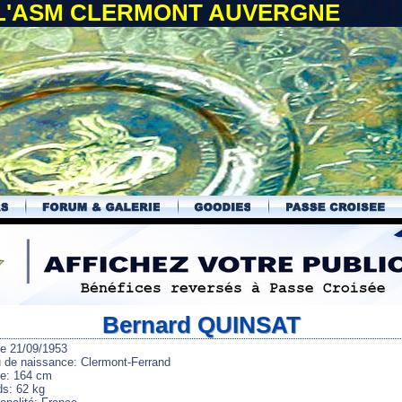
 L'ASM CLERMONT AUVERGNE
Bernard QUINSAT
le 21/09/1953
u de naissance: Clermont-Ferrand
lle: 164 cm
ds: 62 kg