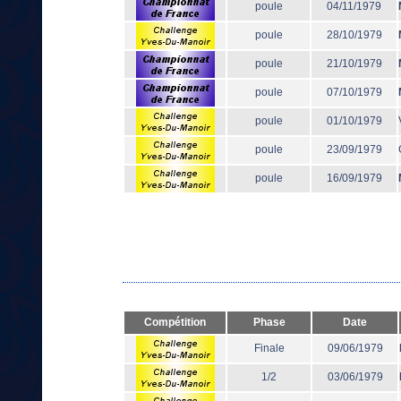
poule
04/11/1979
poule
28/10/1979
poule
21/10/1979
poule
07/10/1979
poule
01/10/1979
poule
23/09/1979
poule
16/09/1979
Compétition
Phase
Date
Finale
09/06/1979
1/2
03/06/1979