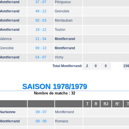
Montferrand
37 - 07
Périgueux
Montferrand
49 - 12
Grenoble
Montferrand
50 - 03
Montauban
Montferrand
19 - 12
Toulon
Valence
21 - 34
Montferrand
Grenoble
09 - 13
Montferrand
Montferrand
54 - 07
Vichy
Total Montferrand:
2
0
0
15
SAISON 1978/1979
Nombre de matchs : 32
T
R
RJ
N°
T
Narbonne
09 - 07
Montferrand
Montferrand
09 - 00
Romans