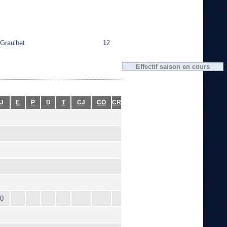
Graulhet
12
Effectif saison en cours
J
E
P
D
T
CJ
CO
CR
0