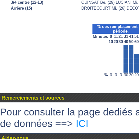
3/4 centre (12-13)
QUINSAT Be. (29) LUCIANI Mi.
Arrière (15)
DROITECOURT Mi. (26) DECOTT
% des remplacement 
période.
Minutes
0
11
21
31
41
51
10
20
30
40
50
60
%
0
0
0
30
30
20
Remerciements et sources
Pour consulter la page dediés 
de données ==>
ICI
Aidez-nous....