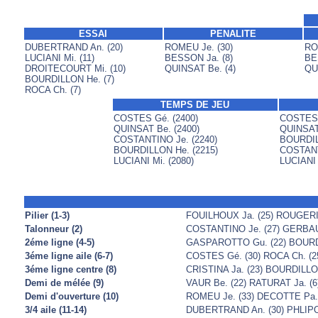
ESSAI
PENALITE
DUBERTRAND An. (20)
ROMEU Je. (30)
RO
LUCIANI Mi. (11)
BESSON Ja. (8)
BE
DROITECOURT Mi. (10)
QUINSAT Be. (4)
QU
BOURDILLON He. (7)
ROCA Ch. (7)
TEMPS DE JEU
COSTES Gé. (2400)
COSTES 
QUINSAT Be. (2400)
QUINSAT 
COSTANTINO Je. (2240)
BOURDIL
BOURDILLON He. (2215)
COSTANT
LUCIANI Mi. (2080)
LUCIANI 
Pilier (1-3)
FOUILHOUX Ja. (25) ROUGERIE
Talonneur (2)
COSTANTINO Je. (27) GERBAUL
2éme ligne (4-5)
GASPAROTTO Gu. (22) BOURDIL
3éme ligne aile (6-7)
COSTES Gé. (30) ROCA Ch. (2
3éme ligne centre (8)
CRISTINA Ja. (23) BOURDILLON
Demi de mélée (9)
VAUR Be. (22) RATURAT Ja. (6
Demi d'ouverture (10)
ROMEU Je. (33) DECOTTE Pa. 
3/4 aile (11-14)
DUBERTRAND An. (30) PHLIPON