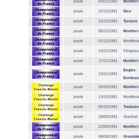
poule
05/01/1992
Montferr
poule
22/12/1991
Nice
poule
15/12/1991
Tyrosse
poule
08/12/1991
Montferr
poule
01/12/1991
Montferr
poule
24/11/1991
Périgueu
poule
17/11/1991
Montferr
Begles-
poule
10/11/1991
Bordeau
poule
20/10/1991
Montferr
poule
13/10/1991
Montferr
poule
06/10/1991
Toulouse
poule
29/09/1991
Graulhet
poule
22/09/1991
Montferr
poule
06/09/1991
Grenobl