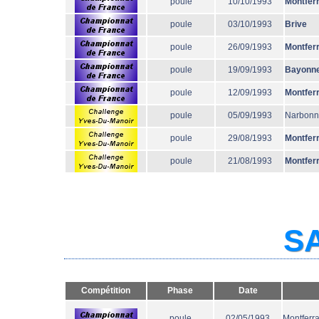
poule
10/10/1993
Montfer
poule
03/10/1993
Brive
poule
26/09/1993
Montfer
poule
19/09/1993
Bayonn
poule
12/09/1993
Montfer
poule
05/09/1993
Narbon
poule
29/08/1993
Montfer
poule
21/08/1993
Montfer
SA
Compétition
Phase
Date
poule
02/05/1993
Montferr