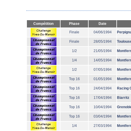
Compétition
Phase
Date
Finale
04/06/1994
Perpign
Finale
28/05/1994
Toulous
1/2
21/05/1994
Montfer
1/4
14/05/1994
Montfer
1/2
07/05/1994
Montfer
Top 16
01/05/1994
Montfer
Top 16
24/04/1994
Racing 
Top 16
17/04/1994
Biarritz
Top 16
10/04/1994
Grenobl
Top 16
03/04/1994
Montfer
1/4
27/03/1994
Montfer