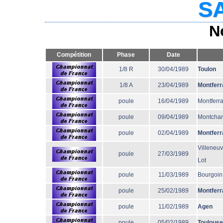
SA
N
Compétition
Phase
Date
1/8 R
30/04/1989
Toulon
1/8 A
23/04/1989
Montferr
poule
16/04/1989
Montferr
poule
09/04/1989
Montcha
poule
02/04/1989
Montferr
Villeneuv
poule
27/03/1989
Lot
poule
11/03/1989
Bourgoin
poule
25/02/1989
Montferr
poule
11/02/1989
Agen
poule
05/02/1989
Toulouse