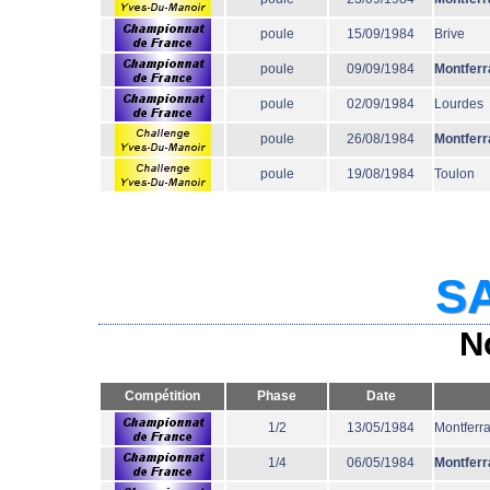
poule
15/09/1984
Brive
poule
09/09/1984
Montferr
poule
02/09/1984
Lourdes
poule
26/08/1984
Montferr
poule
19/08/1984
Toulon
SA
N
Compétition
Phase
Date
1/2
13/05/1984
Montferr
1/4
06/05/1984
Montferr