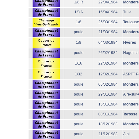
1/8 R
22/04/1984
Montferr
1/8 A
15/04/1984
Tulle
1/8
25/03/1984
Toulouse
poule
11/03/1984
Montferr
1/8
04/03/1984
Hyères
poule
26/02/1984
Hagetma
1/16
22/02/1984
Montferr
1/32
12/02/1984
ASPTT Pa
poule
05/02/1984
Montferr
poule
29/01/1984
Aire-sur
poule
15/01/1984
Montferr
poule
08/01/1984
Tyrosse
poule
18/12/1983
Montferr
poule
11/12/1983
Albi