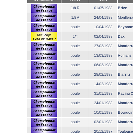
1/8 R
01/05/1988
Brive
1/8 A
24/04/1988
Montferr
poule
10/04/1988
Bayonne
1/4
02/04/1988
Dax
poule
27/03/1988
Montferr
poule
13/03/1988
Romans
poule
06/03/1988
Montferr
poule
28/02/1988
Biarritz
poule
14/02/1988
Montferr
poule
31/01/1988
Racing 
poule
24/01/1988
Montferr
poule
10/01/1988
Bourgoi
poule
03/01/1988
Montferr
poule
20/12/1987
Toulouse