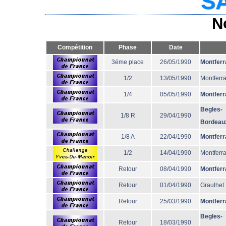
SA
N
Compétition
Phase
Date
3éme place
26/05/1990
Montferr
1/2
13/05/1990
Montferr
1/4
05/05/1990
Montferr
Begles-
1/8 R
29/04/1990
Bordeau
1/8 A
22/04/1990
Montferr
1/2
14/04/1990
Montferr
Retour
08/04/1990
Montferr
Retour
01/04/1990
Graulhet
Retour
25/03/1990
Montferr
Begles-
Retour
18/03/1990