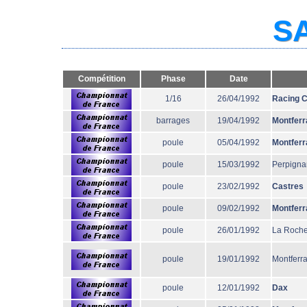
SA
Compétition
Phase
Date
1/16
26/04/1992
Racing 
barrages
19/04/1992
Montferr
poule
05/04/1992
Montferr
poule
15/03/1992
Perpigna
poule
23/02/1992
Castres
poule
09/02/1992
Montferr
poule
26/01/1992
La Roche
poule
19/01/1992
Montferr
poule
12/01/1992
Dax