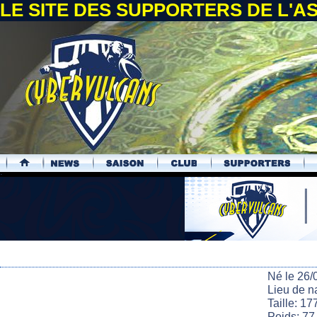
LE SITE DES SUPPORTERS DE L'
.
Né le 26/
Lieu de n
Taille: 17
Poids: 77