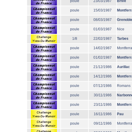
poule
23/03/1987
Brive
poule
15/03/1987
Montferr
poule
08/03/1987
Grenobl
poule
01/03/1987
Nice
1/8
22/02/1987
Tarbes
poule
14/02/1987
Montferr
poule
01/02/1987
Montferr
poule
21/12/1986
Aurillac
poule
14/12/1986
Montferr
poule
07/12/1986
Romans
poule
30/11/1986
Narbonn
poule
23/11/1986
Montferr
poule
16/11/1986
Pau
poule
09/11/1986
Montferr