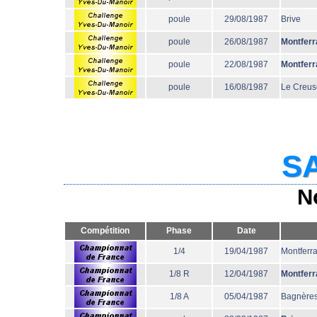
poule
29/08/1987
Brive
poule
26/08/1987
Montferr
poule
22/08/1987
Montferr
poule
16/08/1987
Le Creus
SA
N
Compétition
Phase
Date
1/4
19/04/1987
Montferr
1/8 R
12/04/1987
Montferr
1/8 A
05/04/1987
Bagnère