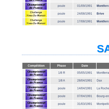
poule
01/09/1991
Montferr
poule
24/08/1991
Brive
poule
17/08/1991
Montferr
SA
Compétition
Phase
Date
1/8 R
05/05/1991
Montferr
1/8 A
28/04/1991
Dax
poule
14/04/1991
La Roche
poule
07/04/1991
Bourg-en
poule
31/03/1991
Montpelli