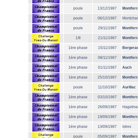
poule
13/12/1987
Montferr
poule
06/12/1987
Montcha
poule
29/11/1987
Montferr
1/8
21/11/1987
Montferr
1ère phase
15/11/1987
Bergera
1ère phase
08/11/1987
Montferr
1ère phase
01/11/1987
Auch
1ère phase
25/10/1987
Montferr
poule
11/10/1987
Aurillac
1ère phase
03/10/1987
Montferr
1ère phase
26/09/1987
Hagetma
1ère phase
19/09/1987
Montferr
1ère phase
13/09/1987
Istres
poule
05/09/1987
Montferr