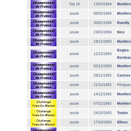
Top 16
13/03/1994
Montfer
poule
06/02/1994
Montfer
poule
30/01/1994
Rumilly
poule
23/01/1994
Nice
poule
19/12/1993
Montfer
Begles-
poule
12/12/1993
Bordea
poule
05/12/1993
Montfer
poule
28/11/1993
Castres
poule
21/11/1993
Périgue
poule
14/11/1993
Montfer
poule
07/11/1993
Montfer
poule
24/10/1993
Toulon
poule
17/10/1993
Nîmes