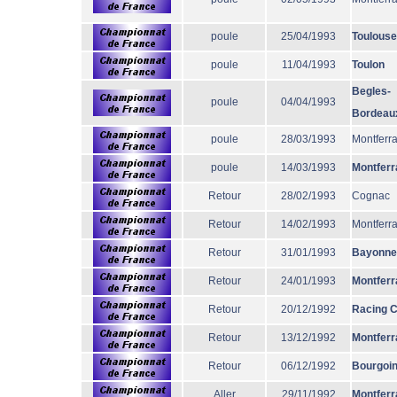
poule
25/04/1993
Toulouse
poule
11/04/1993
Toulon
Begles-
poule
04/04/1993
Bordeau
poule
28/03/1993
Montferr
poule
14/03/1993
Montferr
Retour
28/02/1993
Cognac
Retour
14/02/1993
Montferr
Retour
31/01/1993
Bayonne
Retour
24/01/1993
Montferr
Retour
20/12/1992
Racing 
Retour
13/12/1992
Montferr
Retour
06/12/1992
Bourgoi
Aller
29/11/1992
Montferr