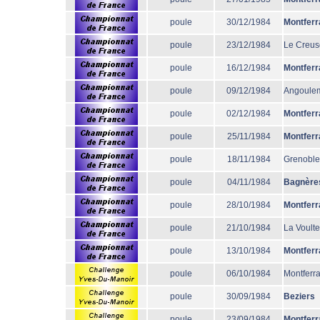
poule
30/12/1984
Montferr
poule
23/12/1984
Le Creus
poule
16/12/1984
Montferr
poule
09/12/1984
Angoule
poule
02/12/1984
Montferr
poule
25/11/1984
Montferr
poule
18/11/1984
Grenoble
poule
04/11/1984
Bagnère
poule
28/10/1984
Montferr
poule
21/10/1984
La Voulte
poule
13/10/1984
Montferr
poule
06/10/1984
Montferr
poule
30/09/1984
Beziers
poule
23/09/1984
Montferr