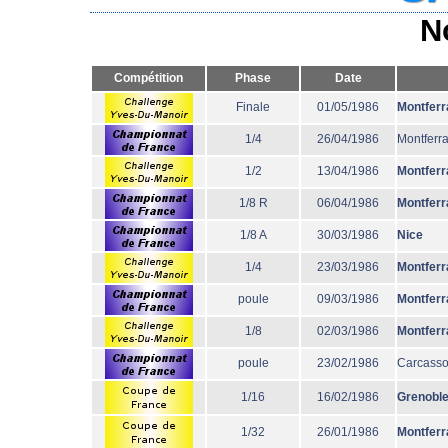
N
Compétition
Phase
Date
Finale
01/05/1986
Montferr
1/4
26/04/1986
Montferr
1/2
13/04/1986
Montferr
1/8 R
06/04/1986
Montferr
1/8 A
30/03/1986
Nice
1/4
23/03/1986
Montferr
poule
09/03/1986
Montferr
1/8
02/03/1986
Montferr
poule
23/02/1986
Carcass
1/16
16/02/1986
Grenobl
1/32
26/01/1986
Montferr