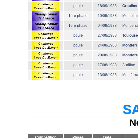
poule
18/09/1988
Graulhet
1ère phase
10/09/1988
Montélim
1ère phase
04/09/1988
Montferr
poule
27/08/1988
Toulouse
poule
24/08/1988
Montferr
poule
20/08/1988
Montferr
poule
17/08/1988
Aurillac
poule
13/08/1988
Montferr
SA
N
Compétition
Phase
Date