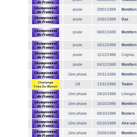
poule
29/01/1989
Montferr
poule
15/01/1989
Dax
poule
08/01/1989
Montferr
poule
18/12/1988
Montferr
poule
11/12/1988
Cognac
poule
04/12/1988
Montferr
1ère phase
20/11/1988
Montferr
1/8
13/11/1988
Toulon
1ère phase
29/10/1988
Limoges
1ère phase
16/10/1988
Montferr
1ère phase
09/10/1988
Beziers
1ère phase
02/10/1988
Aire-sur
1ère phase
25/09/1988
Montferr