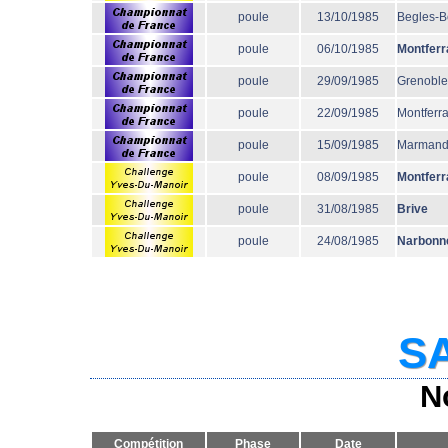
poule
13/10/1985
Begles-B
poule
06/10/1985
Montferr
poule
29/09/1985
Grenoble
poule
22/09/1985
Montferr
poule
15/09/1985
Marman
poule
08/09/1985
Montferr
poule
31/08/1985
Brive
poule
24/08/1985
Narbonn
SA
N
Compétition
Phase
Date