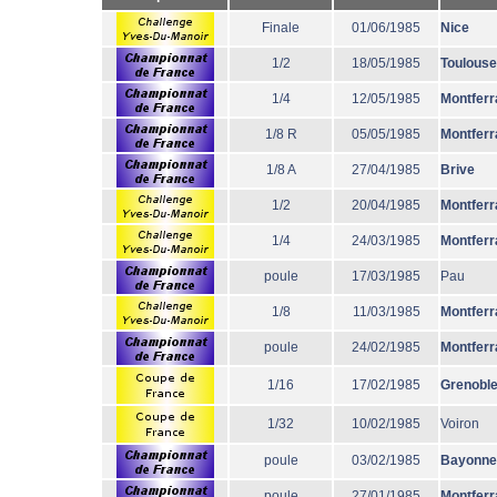
Finale
01/06/1985
Nice
1/2
18/05/1985
Toulouse
1/4
12/05/1985
Montferr
1/8 R
05/05/1985
Montferr
1/8 A
27/04/1985
Brive
1/2
20/04/1985
Montferr
1/4
24/03/1985
Montferr
poule
17/03/1985
Pau
1/8
11/03/1985
Montferr
poule
24/02/1985
Montferr
1/16
17/02/1985
Grenobl
1/32
10/02/1985
Voiron
poule
03/02/1985
Bayonne
poule
27/01/1985
Montferr