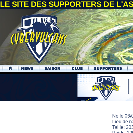
LE SITE DES SUPPORTERS DE L'
.
Né le 06/
Lieu de n
Taille: 20
Poids: 12