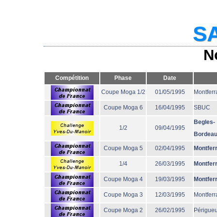
SA
N
Compétition
Phase
Date
Coupe Moga 1/2
01/05/1995
Montferr
Coupe Moga 6
16/04/1995
SBUC
Begles-
1/2
09/04/1995
Bordea
Coupe Moga 5
02/04/1995
Montfer
1/4
26/03/1995
Montfer
Coupe Moga 4
19/03/1995
Montfer
Coupe Moga 3
12/03/1995
Montferr
Coupe Moga 2
26/02/1995
Périgue