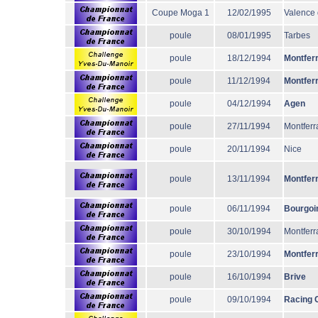
Coupe Moga 1
12/02/1995
Valence
poule
08/01/1995
Tarbes
poule
18/12/1994
Montfer
poule
11/12/1994
Montfer
poule
04/12/1994
Agen
poule
27/11/1994
Montferr
poule
20/11/1994
Nice
poule
13/11/1994
Montfer
poule
06/11/1994
Bourgoi
poule
30/10/1994
Montferr
poule
23/10/1994
Montfer
poule
16/10/1994
Brive
poule
09/10/1994
Racing 