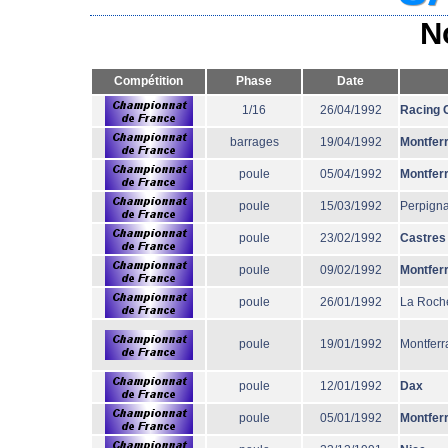
N
Compétition
Phase
Date
1/16
26/04/1992
Racing 
barrages
19/04/1992
Montfer
poule
05/04/1992
Montfer
poule
15/03/1992
Perpign
poule
23/02/1992
Castres
poule
09/02/1992
Montfer
poule
26/01/1992
La Roche
poule
19/01/1992
Montferr
poule
12/01/1992
Dax
poule
05/01/1992
Montfer