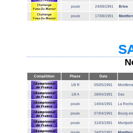
poule
24/08/1991
Brive
poule
17/08/1991
Montfer
SA
N
Compétition
Phase
Date
1/8 R
05/05/1991
Montferr
1/8 A
28/04/1991
Dax
poule
14/04/1991
La Roche
poule
07/04/1991
Bourg-en
poule
31/03/1991
Montpelli
poule
24/03/1991
Montferr