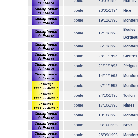
poule
30/01/1994
Rumilly
poule
23/01/1994
Nice
poule
19/12/1993
Montfer
Begles-
poule
12/12/1993
Bordea
poule
05/12/1993
Montfer
poule
28/11/1993
Castres
poule
21/11/1993
Périgue
poule
14/11/1993
Montfer
poule
07/11/1993
Montfer
poule
24/10/1993
Toulon
poule
17/10/1993
Nîmes
poule
10/10/1993
Montfer
poule
03/10/1993
Brive
poule
26/09/1993
Montfer