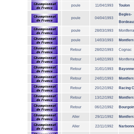
poule
11/04/1993
Toulon
Begles-
poule
04/04/1993
Bordeau
poule
28/03/1993
Montferr
poule
14/03/1993
Montferr
Retour
28/02/1993
Cognac
Retour
14/02/1993
Montferr
Retour
31/01/1993
Bayonne
Retour
24/01/1993
Montferr
Retour
20/12/1992
Racing 
Retour
13/12/1992
Montferr
Retour
06/12/1992
Bourgoi
Aller
29/11/1992
Montferr
Aller
22/11/1992
Narbonn