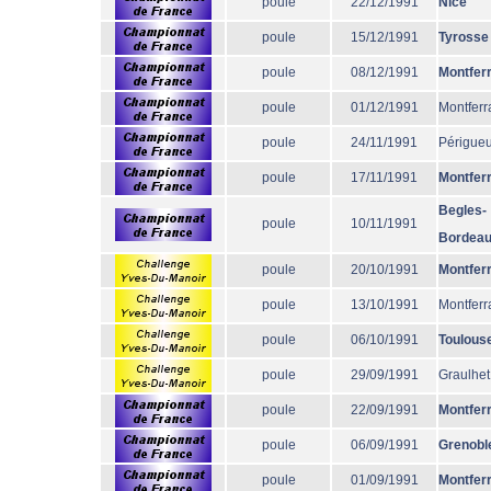
poule
22/12/1991
Nice
poule
15/12/1991
Tyrosse
poule
08/12/1991
Montfer
poule
01/12/1991
Montferr
poule
24/11/1991
Périgue
poule
17/11/1991
Montfer
Begles-
poule
10/11/1991
Bordea
poule
20/10/1991
Montfer
poule
13/10/1991
Montferr
poule
06/10/1991
Toulous
poule
29/09/1991
Graulhet
poule
22/09/1991
Montfer
poule
06/09/1991
Grenobl
poule
01/09/1991
Montfer