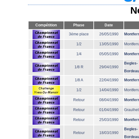
N
Compétition
Phase
Date
3éme place
26/05/1990
Montfer
1/2
13/05/1990
Montferr
1/4
05/05/1990
Montfer
Begles-
1/8 R
29/04/1990
Bordea
1/8 A
22/04/1990
Montfer
1/2
14/04/1990
Montferr
Retour
08/04/1990
Montfer
Retour
01/04/1990
Graulhet
Retour
25/03/1990
Montfer
Begles-
Retour
18/03/1990
Bordea