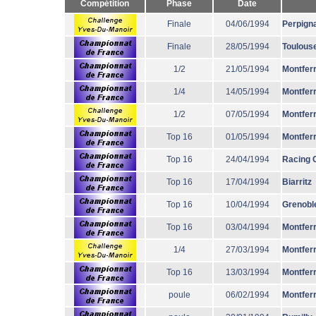
Compétition
Phase
Date
Finale
04/06/1994
Perpign
Finale
28/05/1994
Toulous
1/2
21/05/1994
Montfer
1/4
14/05/1994
Montfer
1/2
07/05/1994
Montfer
Top 16
01/05/1994
Montfer
Top 16
24/04/1994
Racing 
Top 16
17/04/1994
Biarritz
Top 16
10/04/1994
Grenobl
Top 16
03/04/1994
Montfer
1/4
27/03/1994
Montfer
Top 16
13/03/1994
Montfer
poule
06/02/1994
Montfer