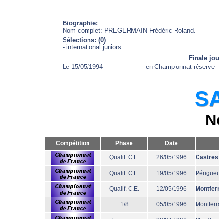
Biographie:
Nom complet: PREGERMAIN Frédéric Roland.
Sélections: (0)
- international juniors.
Finale jo
Le 15/05/1994
en Championnat réserve
SA
N
Compétition
Phase
Date
Qualif. C.E.
26/05/1996
Castres
Qualif. C.E.
19/05/1996
Périgue
Qualif. C.E.
12/05/1996
Montfer
1/8
05/05/1996
Montferr