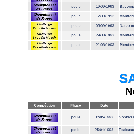
poule
19/09/1993
Bayonn
poule
12/09/1993
Montfer
poule
05/09/1993
Narbon
poule
29/08/1993
Montfer
poule
21/08/1993
Montfer
SA
N
Compétition
Phase
Date
poule
02/05/1993
Montferr
poule
25/04/1993
Toulouse