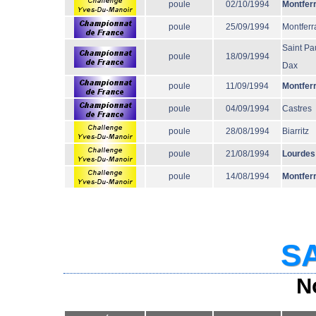
poule
02/10/1994
Montfer
poule
25/09/1994
Montferr
Saint Pa
poule
18/09/1994
Dax
poule
11/09/1994
Montfer
poule
04/09/1994
Castres
poule
28/08/1994
Biarritz
poule
21/08/1994
Lourdes
poule
14/08/1994
Montfer
SA
N