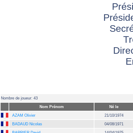
Prés
Présid
Secré
Tr
Dire
E
Nombre de joueur: 43
Nom Prénom
Né le
AZAM Olivier
21/10/1974
BADAUD Nicolas
04/08/1971
BARRIER David
14/04/1975