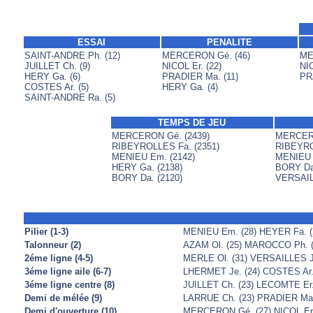
ESSAI
PENALITE
SAINT-ANDRE Ph. (12)
MERCERON Gé. (46)
ME
JUILLET Ch. (9)
NICOL Er. (22)
NIC
HERY Ga. (6)
PRADIER Ma. (11)
PR
COSTES Ar. (5)
HERY Ga. (4)
SAINT-ANDRE Ra. (5)
TEMPS DE JEU
MERCERON Gé. (2439)
MERCERO
RIBEYROLLES Fa. (2351)
RIBEYRO
MENIEU Em. (2142)
MENIEU 
HERY Ga. (2138)
BORY Da.
BORY Da. (2120)
VERSAILL
Pilier (1-3)
MENIEU Em. (28) HEYER Fa. (
Talonneur (2)
AZAM Ol. (25) MAROCCO Ph. (
2éme ligne (4-5)
MERLE Ol. (31) VERSAILLES J
3éme ligne aile (6-7)
LHERMET Je. (24) COSTES Ar.
3éme ligne centre (8)
JUILLET Ch. (23) LECOMTE Er
Demi de mélée (9)
LARRUE Ch. (23) PRADIER Ma.
Demi d'ouverture (10)
MERCERON Gé. (27) NICOL Er.