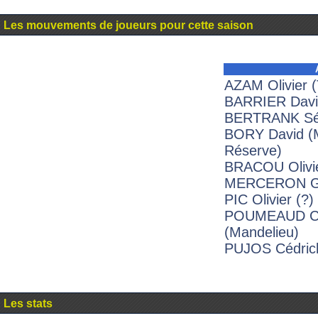
Les mouvements de joueurs pour cette saison
AZAM Olivier (
BARRIER Davi
BERTRANK Séb
BORY David (M
Réserve)
BRACOU Olivie
MERCERON Gér
PIC Olivier (?)
POUMEAUD Ch
(Mandelieu)
PUJOS Cédrick
Les stats