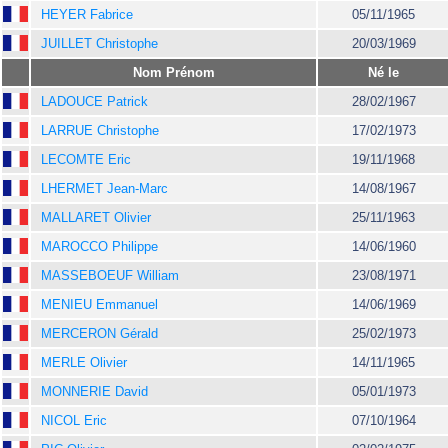
HEYER Fabrice
05/11/1965
JUILLET Christophe
20/03/1969
Nom Prénom
Né le
LADOUCE Patrick
28/02/1967
LARRUE Christophe
17/02/1973
LECOMTE Eric
19/11/1968
LHERMET Jean-Marc
14/08/1967
MALLARET Olivier
25/11/1963
MAROCCO Philippe
14/06/1960
MASSEBOEUF William
23/08/1971
MENIEU Emmanuel
14/06/1969
MERCERON Gérald
25/02/1973
MERLE Olivier
14/11/1965
MONNERIE David
05/01/1973
NICOL Eric
07/10/1964