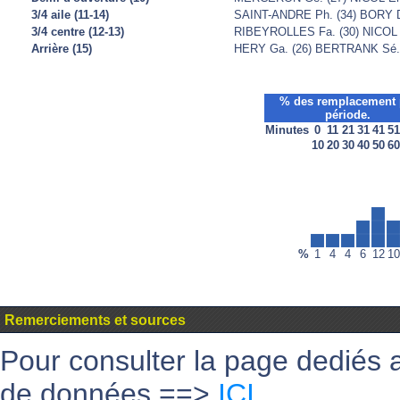
3/4 aile (11-14)
SAINT-ANDRE Ph. (34) BORY Da
3/4 centre (12-13)
RIBEYROLLES Fa. (30) NICOL 
Arrière (15)
HERY Ga. (26) BERTRANK Sé. 
% des remplacement 
période.
Minutes
0
11
21
31
41
51
10
20
30
40
50
60
%
1
4
4
6
12
10
Remerciements et sources
Pour consulter la page dediés 
de données ==>
ICI