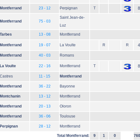
Montferrand
23 - 12
Perpignan
T
8
Saint Jean-de-
Montferrand
75 - 03
Luz
Tarbes
13 - 08
Montferrand
Montferrand
19 - 07
La Voulte
R
R
4
Montferrand
40 - 03
Romans
La Voulte
22 - 16
Montferrand
T
8
Castres
11 - 15
Montferrand
Montferrand
36 - 22
Bayonne
Montchanin
13 - 12
Montferrand
Montferrand
20 - 13
Oloron
Montferrand
36 - 06
Toulouse
Perpignan
28 - 12
Montferrand
Total Montferrand:
9
1
0
76