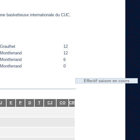
enne basketteuse internationale du CUC.
Graulhet
12
Montferrand
12
Montferrand
6
Montferrand
0
Effectif saison en cours
J
E
P
D
T
CJ
CO
CR