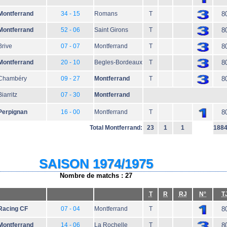
Montferrand
34 - 15
Romans
T
8
Montferrand
52 - 06
Saint Girons
T
8
Brive
07 - 07
Montferrand
T
8
Montferrand
20 - 10
Begles-Bordeaux
T
8
Chambéry
09 - 27
Montferrand
T
8
Biarritz
07 - 30
Montferrand
Perpignan
16 - 00
Montferrand
T
8
Total Montferrand:
23
1
1
188
SAISON 1974/1975
Nombre de matchs : 27
T
R
RJ
N°
T
Racing CF
07 - 04
Montferrand
T
8
Montferrand
14 - 06
La Rochelle
T
8