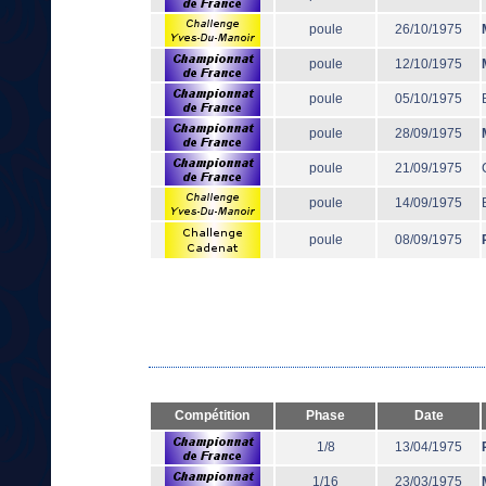
poule
26/10/1975
poule
12/10/1975
poule
05/10/1975
poule
28/09/1975
poule
21/09/1975
poule
14/09/1975
poule
08/09/1975
Compétition
Phase
Date
1/8
13/04/1975
1/16
23/03/1975