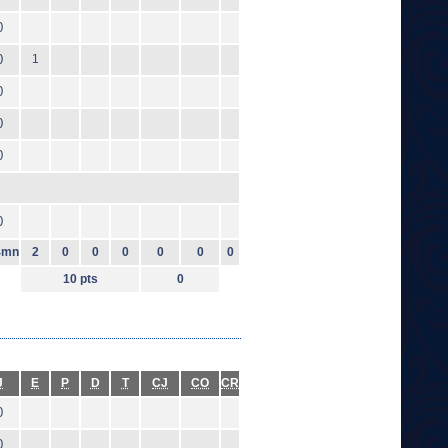
0
0
1
0
0
0
0
4mn
2
0
0
0
0
0
0
10 pts
0
J
E
P
D
T
CJ
CO
CR
0
0