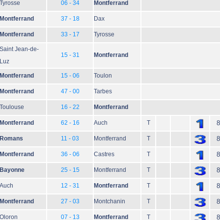
Tyrosse
06 - 34
Montferrand
Montferrand
37 - 18
Dax
Montferrand
33 - 17
Tyrosse
Saint Jean-de-
15 - 31
Montferrand
Luz
Montferrand
15 - 06
Toulon
Montferrand
47 - 00
Tarbes
Toulouse
16 - 22
Montferrand
Montferrand
62 - 16
Auch
T
8
Romans
11 - 03
Montferrand
T
8
Montferrand
36 - 06
Castres
T
8
Bayonne
25 - 15
Montferrand
T
8
Auch
12 - 31
Montferrand
T
8
Montferrand
27 - 03
Montchanin
T
8
Oloron
07 - 13
Montferrand
T
8