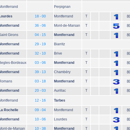
Montferrand
Perpignan
Lourdes
18 - 00
Montferrand
T
8
Montferrand
36 - 06
Mont-de-Marsan
T
8
Saint Girons
04 - 15
Montferrand
T
8
Montferrand
29 - 19
Biarritz
Montferrand
32 - 10
Brive
T
8
Begles-Bordeaux
03 - 06
Montferrand
T
8
Montferrand
39 - 13
Chambéry
T
8
Romans
03 - 18
Montferrand
T
8
Montferrand
20 - 03
Aurillac
T
8
Montferrand
12 - 16
Tarbes
La Rochelle
09 - 04
Montferrand
T
8
Montferrand
10 - 06
Lourdes
T
8
Mont-de-Marsan
10 - 38
Montferrand
T
8