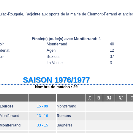
Dulac-Rougerie, l'adjointe aux sports de la mairie de Clermont-Ferrand et anci
Finale(s) jouée(s) avec Montferrand: 4
oir
Montferrand
40
adenat
Agen
12
oir
Beziers
37
La Voulte
3
SAISON 1976/1977
Nombre de matchs : 29
T
R
RJ
N°
T
Lourdes
15 - 09
Montferrand
Montferrand
13 - 16
Romans
Montferrand
33 - 15
Bagnères