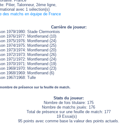
onalité: France
e: Pilier, Talonneur, 2ème ligne,
rnational avec 1 sélection(s)
te des matchs en équipe de France
Carrière de joueur:
son 1979/1980: Stade Clermontois
son 1976/1977: Montferrand (10)
son 1975/1976: Montferrand (24)
son 1974/1975: Montferrand (25)
son 1973/1974: Montferrand (20)
son 1972/1973: Montferrand (26)
son 1971/1972: Montferrand (24)
son 1970/1971: Montferrand (19)
son 1969/1970: Montferrand (23)
son 1968/1969: Montferrand (6)
son 1967/1968: Tulle
 nombre de présence sur la feuille de match.
Stats du joueur:
Nombre de fois titulaire: 175
Nombre de matchs joués: 176
Total de présence sur une feuille de match: 177
19 Essai(s)
95 points avec comme base la valeur des points actuels.