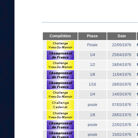
Compétition
Phase
Date
Finale
22/05/1976
1/4
25/04/1976
1/2
18/04/1976
1/8
11/04/1976
1/16
28/03/1976
1/4
14/03/1976
poule
07/03/1976
1/8
28/02/1976
poule
22/02/1976
poule
15/02/1976