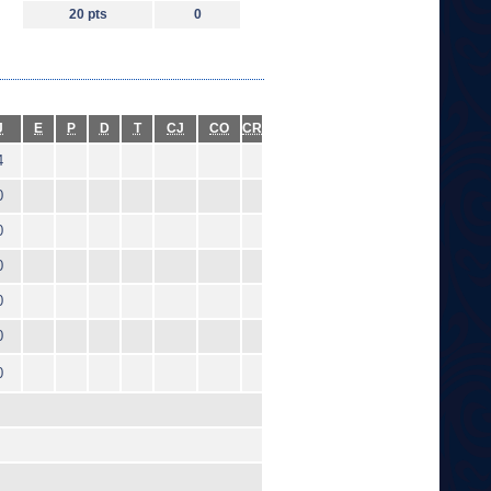
20 pts
0
J
E
P
D
T
CJ
CO
CR
4
0
0
0
0
0
0