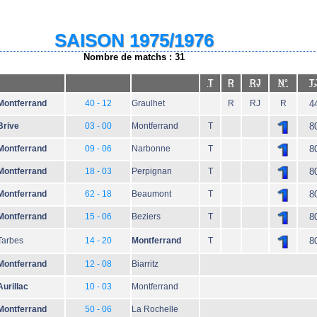
SAISON 1975/1976
Nombre de matchs : 31
T
R
RJ
N°
T
Montferrand
40 - 12
Graulhet
R
RJ
R
4
Brive
03 - 00
Montferrand
T
8
Montferrand
09 - 06
Narbonne
T
8
Montferrand
18 - 03
Perpignan
T
8
Montferrand
62 - 18
Beaumont
T
8
Montferrand
15 - 06
Beziers
T
8
Tarbes
14 - 20
Montferrand
T
8
Montferrand
12 - 08
Biarritz
Aurillac
10 - 03
Montferrand
Montferrand
50 - 06
La Rochelle