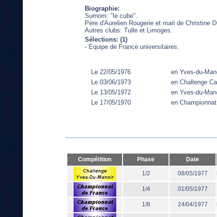
Biographie:
Surnom: "le cube".
Père d'Aurelien Rougerie et mari de Christine 
Autres clubs: Tulle et Limoges.
Sélections: (1)
- Equipe de France universitaires.
Le 22/05/1976
en Yves-du-Man
Le 03/06/1973
en Challenge C
Le 13/05/1972
en Yves-du-Man
Le 17/05/1970
en Championnat
Compétition
Phase
Date
1/2
08/05/1977
1/4
01/05/1977
1/8
24/04/1977