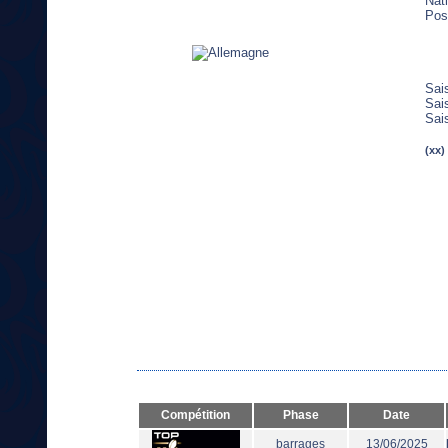
Nat
Pos
Sai
Sai
Sai
(xx)
Compétition
Phase
Date
barrages
13/06/2025