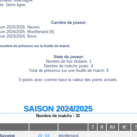
ionalité: Allemagne
te: 2ème ligne,
Carrière de joueur:
son 2025/2026: Nevers
son 2024/2025: Montferrand (6)
son 2023/2024: Brive
 nombre de présence sur la feuille de match.
Stats du joueur:
Nombre de fois titulaire: 1
Nombre de matchs joués: 4
Total de présence sur une feuille de match: 6
0 points avec comme base la valeur des points actuels.
SAISON 2024/2025
Nombre de matchs : 32
T
R
RJ
N°
T
Bayonne
20 - 03
Montferrand