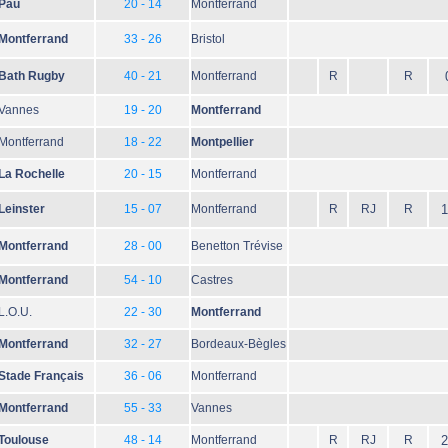
Pau
20 - 14
Montferrand
Montferrand
33 - 26
Bristol
Bath Rugby
40 - 21
Montferrand
R
R
Vannes
19 - 20
Montferrand
Montferrand
18 - 22
Montpellier
La Rochelle
20 - 15
Montferrand
Leinster
15 - 07
Montferrand
R
RJ
R
1
Montferrand
28 - 00
Benetton Trévise
Montferrand
54 - 10
Castres
L.O.U.
22 - 30
Montferrand
Montferrand
32 - 27
Bordeaux-Bègles
Stade Français
36 - 06
Montferrand
Montferrand
55 - 33
Vannes
Toulouse
48 - 14
Montferrand
R
RJ
R
2