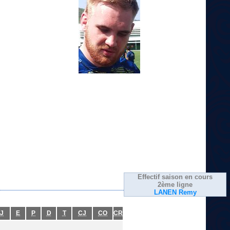
Effectif saison en cours
2ème ligne
LANEN Remy
J
E
P
D
T
CJ
CO
CR