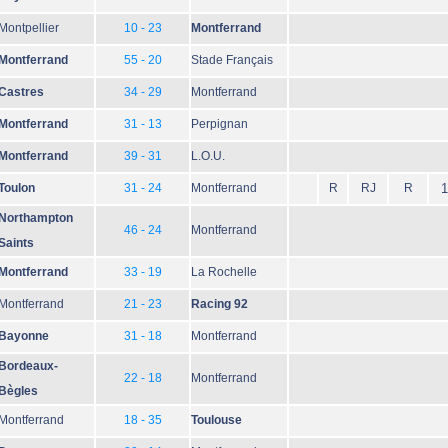
Montpellier
10 - 23
Montferrand
Montferrand
55 - 20
Stade Français
Castres
34 - 29
Montferrand
Montferrand
31 - 13
Perpignan
Montferrand
39 - 31
L.O.U.
Toulon
31 - 24
Montferrand
R
RJ
R
1
Northampton
46 - 24
Montferrand
Saints
Montferrand
33 - 19
La Rochelle
Montferrand
21 - 23
Racing 92
Bayonne
31 - 18
Montferrand
Bordeaux-
22 - 18
Montferrand
Bègles
Montferrand
18 - 35
Toulouse