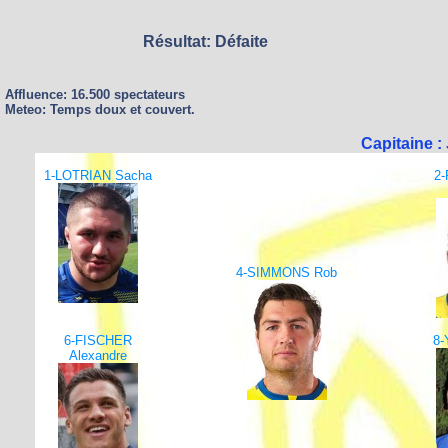
Résultat: Défaite
Affluence: 16.500 spectateurs
Meteo: Temps doux et couvert.
Capitaine 
1-LOTRIAN Sacha
2
4-SIMMONS Rob
6-FISCHER
8-
Alexandre