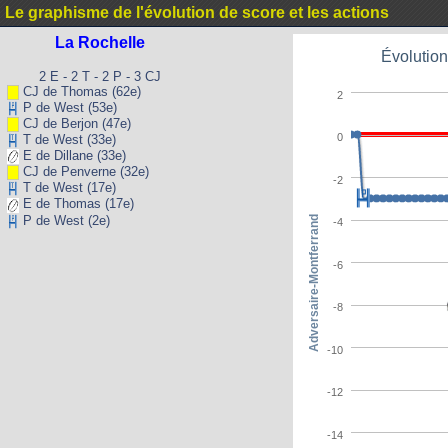
Le graphisme de l'évolution de score et les actions
La Rochelle
Évolution
2 E - 2 T - 2 P - 3 CJ
CJ de Thomas (62e)
2
P de West (53e)
CJ de Berjon (47e)
0
T de West (33e)
E de Dillane (33e)
CJ de Penverne (32e)
-2
T de West (17e)
E de Thomas (17e)
P de West (2e)
Adversaire-Montferrand
-4
-6
-8
-10
-12
-14