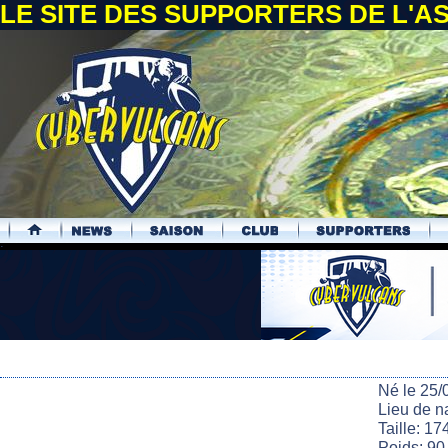
LE SITE DES SUPPORTERS DE L'
.
Né le 25/
Lieu de n
Taille: 17
Poids: 90