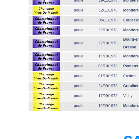
poule
19/11/1978
Montferr
poule
12/11/1978
Montferr
poule
05/11/1978
Carcass
poule
29/10/1978
Montferr
Bourg-en
poule
22/10/1978
Bresse
poule
15/10/1978
Montferr
poule
08/10/1978
Romans
poule
01/10/1978
Castres
poule
24/09/1978
Graulhet
poule
17/09/1978
Vichy
poule
10/09/1978
Montferr