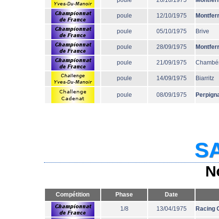
poule
26/10/1975
Montfer
poule
12/10/1975
Montfer
poule
05/10/1975
Brive
poule
28/09/1975
Montfer
poule
21/09/1975
Chambé
poule
14/09/1975
Biarritz
poule
08/09/1975
Perpign
SA
N
Compétition
Phase
Date
1/8
13/04/1975
Racing 