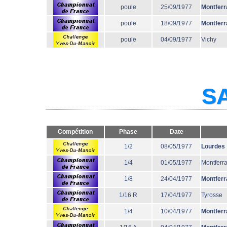
poule
25/09/1977
Montferr
poule
18/09/1977
Montferr
poule
04/09/1977
Vichy
SA
Compétition
Phase
Date
1/2
08/05/1977
Lourdes
1/4
01/05/1977
Montferr
1/8
24/04/1977
Montferr
1/16 R
17/04/1977
Tyrosse
1/4
10/04/1977
Montferr