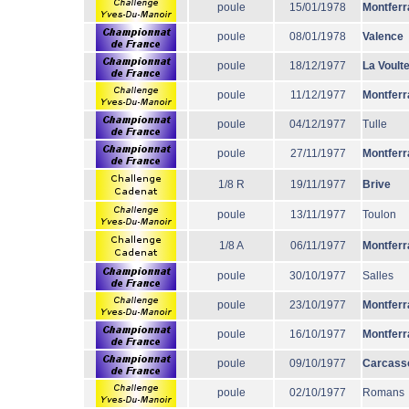
poule
15/01/1978
Montferr
poule
08/01/1978
Valence
poule
18/12/1977
La Voult
poule
11/12/1977
Montferr
poule
04/12/1977
Tulle
poule
27/11/1977
Montferr
1/8 R
19/11/1977
Brive
poule
13/11/1977
Toulon
1/8 A
06/11/1977
Montferr
poule
30/10/1977
Salles
poule
23/10/1977
Montferr
poule
16/10/1977
Montferr
poule
09/10/1977
Carcass
poule
02/10/1977
Romans