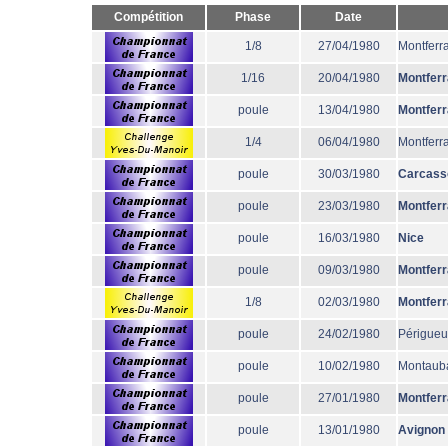
Compétition
Phase
Date
1/8
27/04/1980
Montferr
1/16
20/04/1980
Montfer
poule
13/04/1980
Montfer
1/4
06/04/1980
Montferr
poule
30/03/1980
Carcass
poule
23/03/1980
Montfer
poule
16/03/1980
Nice
poule
09/03/1980
Montfer
1/8
02/03/1980
Montfer
poule
24/02/1980
Périgueu
poule
10/02/1980
Montaub
poule
27/01/1980
Montfer
poule
13/01/1980
Avignon