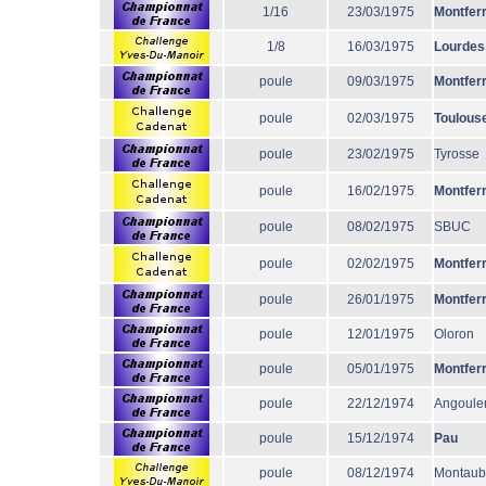
1/16
23/03/1975
Montfer
1/8
16/03/1975
Lourdes
poule
09/03/1975
Montfer
poule
02/03/1975
Toulous
poule
23/02/1975
Tyrosse
poule
16/02/1975
Montfer
poule
08/02/1975
SBUC
poule
02/02/1975
Montfer
poule
26/01/1975
Montfer
poule
12/01/1975
Oloron
poule
05/01/1975
Montfer
poule
22/12/1974
Angoul
poule
15/12/1974
Pau
poule
08/12/1974
Montau