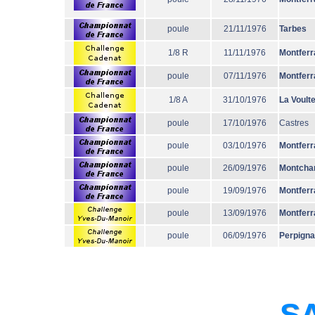
poule
21/11/1976
Tarbes
1/8 R
11/11/1976
Montferr
poule
07/11/1976
Montferr
1/8 A
31/10/1976
La Voult
poule
17/10/1976
Castres
poule
03/10/1976
Montferr
poule
26/09/1976
Montcha
poule
19/09/1976
Montferr
poule
13/09/1976
Montferr
poule
06/09/1976
Perpign
SA