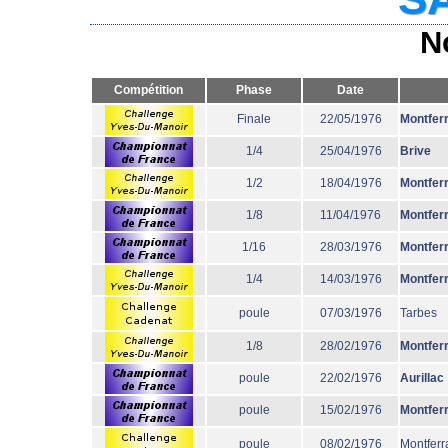
N
Compétition
Phase
Date
Finale
22/05/1976
Montfer
1/4
25/04/1976
Brive
1/2
18/04/1976
Montfer
1/8
11/04/1976
Montfer
1/16
28/03/1976
Montfer
1/4
14/03/1976
Montfer
poule
07/03/1976
Tarbes
1/8
28/02/1976
Montfer
poule
22/02/1976
Aurillac
poule
15/02/1976
Montfer
poule
08/02/1976
Montferr