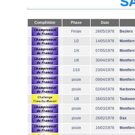
SA
Compétition
Phase
Date
Finale
28/05/1978
Beziers
1/2
14/05/1978
Montferr
1/4
07/05/1978
Montferr
1/8
30/04/1978
Montferr
1/16
23/04/1978
Montferr
poule
09/04/1978
Montferr
poule
02/04/1978
Narbonn
1/8
26/03/1978
Toulouse
poule
05/03/1978
Montferr
poule
26/02/1978
Dax
poule
19/02/1978
Montferr