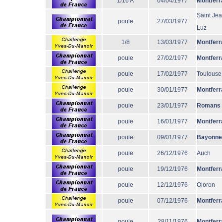
1/16 A
04/04/1977
Montferr
Saint Je
poule
27/03/1977
Luz
1/8
13/03/1977
Montferr
poule
27/02/1977
Montferr
poule
17/02/1977
Toulouse
poule
30/01/1977
Montferr
poule
23/01/1977
Romans
poule
16/01/1977
Montferr
poule
09/01/1977
Bayonne
poule
26/12/1976
Auch
poule
19/12/1976
Montferr
poule
12/12/1976
Oloron
poule
07/12/1976
Montferr
poule
28/11/1976
Montferr