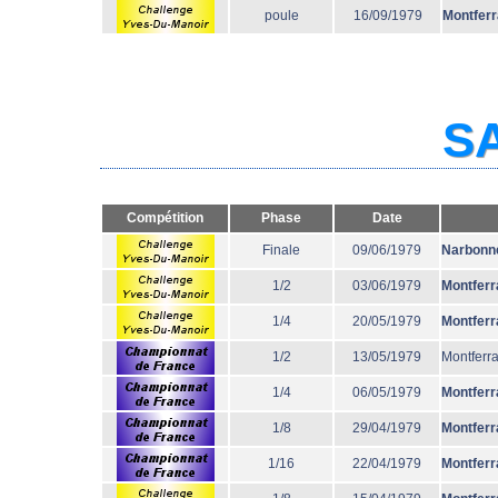
poule
16/09/1979
Montfer
SA
Compétition
Phase
Date
Finale
09/06/1979
Narbonn
1/2
03/06/1979
Montferr
1/4
20/05/1979
Montferr
1/2
13/05/1979
Montferr
1/4
06/05/1979
Montferr
1/8
29/04/1979
Montferr
1/16
22/04/1979
Montferr