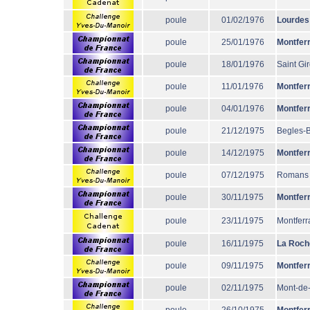
poule
01/02/1976
Lourdes
poule
25/01/1976
Montfer
poule
18/01/1976
Saint Gi
poule
11/01/1976
Montfer
poule
04/01/1976
Montfer
poule
21/12/1975
Begles-
poule
14/12/1975
Montfer
poule
07/12/1975
Romans
poule
30/11/1975
Montfer
poule
23/11/1975
Montferr
poule
16/11/1975
La Roch
poule
09/11/1975
Montfer
poule
02/11/1975
Mont-de