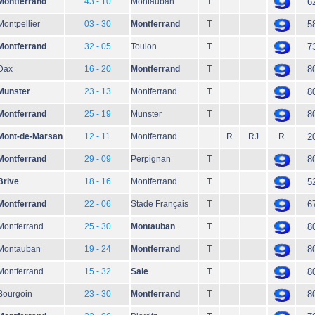
Montferrand
43 - 10
Montauban
T
6
Montpellier
03 - 30
Montferrand
T
5
Montferrand
32 - 05
Toulon
T
7
Dax
16 - 20
Montferrand
T
8
Munster
23 - 13
Montferrand
T
8
Montferrand
25 - 19
Munster
T
8
Mont-de-Marsan
12 - 11
Montferrand
R
RJ
R
2
Montferrand
29 - 09
Perpignan
T
8
Brive
18 - 16
Montferrand
T
5
Montferrand
22 - 06
Stade Français
T
6
Montferrand
25 - 30
Montauban
T
8
Montauban
19 - 24
Montferrand
T
8
Montferrand
15 - 32
Sale
T
8
Bourgoin
23 - 30
Montferrand
T
8