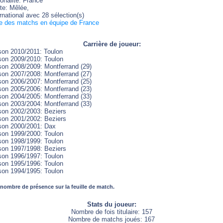
onalité: France
te: Mêlée,
rnational avec 28 sélection(s)
te des matchs en équipe de France
Carrière de joueur:
son 2010/2011: Toulon
son 2009/2010: Toulon
son 2008/2009: Montferrand (29)
son 2007/2008: Montferrand (27)
son 2006/2007: Montferrand (25)
son 2005/2006: Montferrand (23)
son 2004/2005: Montferrand (33)
son 2003/2004: Montferrand (33)
son 2002/2003: Beziers
son 2001/2002: Beziers
son 2000/2001: Dax
son 1999/2000: Toulon
son 1998/1999: Toulon
son 1997/1998: Beziers
son 1996/1997: Toulon
son 1995/1996: Toulon
son 1994/1995: Toulon
 nombre de présence sur la feuille de match.
Stats du joueur:
Nombre de fois titulaire: 157
Nombre de matchs joués: 167