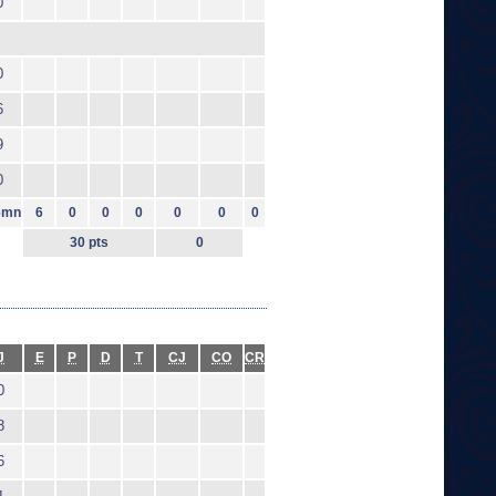
0
0
6
9
0
6mn
6
0
0
0
0
0
0
30 pts
0
J
E
P
D
T
CJ
CO
CR
0
8
6