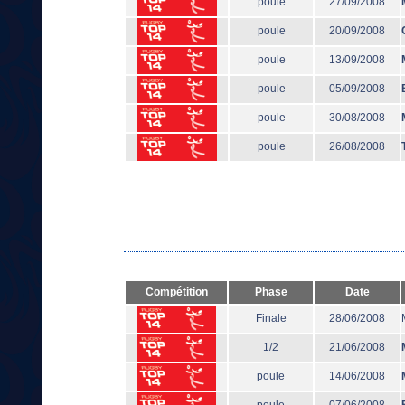
poule
27/09/2008
poule
20/09/2008
poule
13/09/2008
poule
05/09/2008
poule
30/08/2008
poule
26/08/2008
Compétition
Phase
Date
Finale
28/06/2008
1/2
21/06/2008
poule
14/06/2008