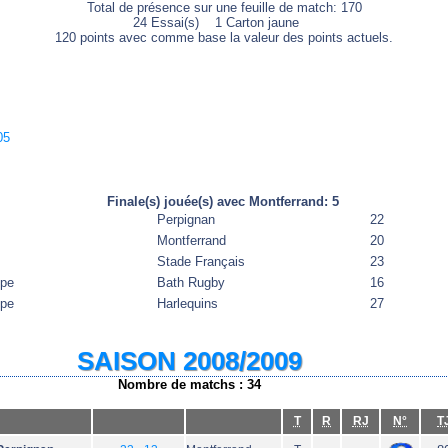
Total de présence sur une feuille de match: 170
24 Essai(s) 1 Carton jaune
120 points avec comme base la valeur des points actuels.
05
Finale(s) jouée(s) avec Montferrand: 5
Perpignan
22
Montferrand
20
Stade Français
23
ope
Bath Rugby
16
ope
Harlequins
27
SAISON 2008/2009
Nombre de matchs : 34
T
R
RJ
N°
T