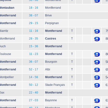
Bayonne
36 - 08
Montferrand
T
5
Montauban
18 - 16
Montferrand
Montferrand
38 - 07
Brive
Montferrand
29 - 15
Perpignan
Biarritz
11 - 16
Montferrand
T
7
Montferrand
28 - 35
Castres
T
8
Auch
15 - 36
Montferrand
Toulouse
11 - 23
Montferrand
T
8
Montferrand
36 - 07
Bourgoin
T
5
Montferrand
52 - 17
Albi
T
6
Montpellier
14 - 56
Montferrand
T
5
Montferrand
50 - 12
Stade Français
T
6
Dax
22 - 40
Montferrand
Montferrand
27 - 03
Bayonne
T
6