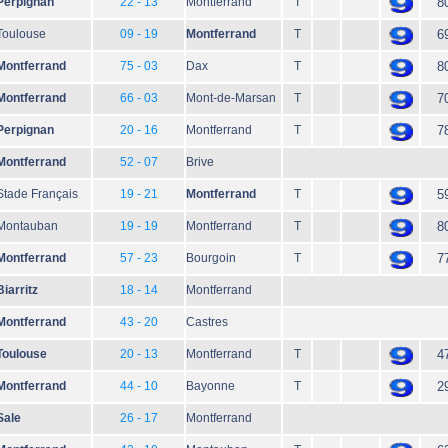
Perpignan
22 - 13
Montferrand
T
8
Toulouse
09 - 19
Montferrand
T
6
Montferrand
75 - 03
Dax
T
8
Montferrand
66 - 03
Mont-de-Marsan
T
7
Perpignan
20 - 16
Montferrand
T
7
Montferrand
52 - 07
Brive
Stade Français
19 - 21
Montferrand
T
5
Montauban
19 - 19
Montferrand
T
8
Montferrand
57 - 23
Bourgoin
T
7
Biarritz
18 - 14
Montferrand
Montferrand
43 - 20
Castres
Toulouse
20 - 13
Montferrand
T
4
Montferrand
44 - 10
Bayonne
T
2
Sale
26 - 17
Montferrand