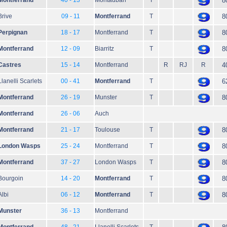
Montferrand
40 - 13
Montauban
T
8
Brive
09 - 11
Montferrand
T
8
Perpignan
18 - 17
Montferrand
T
8
Montferrand
12 - 09
Biarritz
T
8
Castres
15 - 14
Montferrand
R
RJ
R
4
Llanelli Scarlets
00 - 41
Montferrand
T
6
Montferrand
26 - 19
Munster
T
8
Montferrand
26 - 06
Auch
Montferrand
21 - 17
Toulouse
T
8
London Wasps
25 - 24
Montferrand
T
8
Montferrand
37 - 27
London Wasps
T
8
Bourgoin
14 - 20
Montferrand
T
8
Albi
06 - 12
Montferrand
T
8
Munster
36 - 13
Montferrand