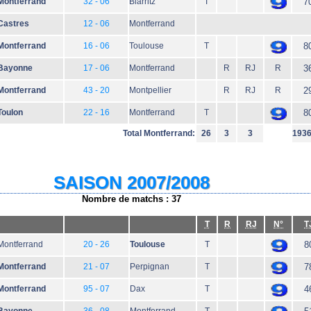
Montferrand
32 - 06
Biarritz
T
7
Castres
12 - 06
Montferrand
Montferrand
16 - 06
Toulouse
T
8
Bayonne
17 - 06
Montferrand
R
RJ
R
3
Montferrand
43 - 20
Montpellier
R
RJ
R
2
Toulon
22 - 16
Montferrand
T
8
Total Montferrand:
26
3
3
193
SAISON 2007/2008
Nombre de matchs : 37
T
R
RJ
N°
T
Montferrand
20 - 26
Toulouse
T
8
Montferrand
21 - 07
Perpignan
T
7
Montferrand
95 - 07
Dax
T
4