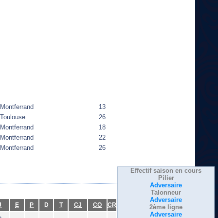
Montferrand
13
Toulouse
26
Montferrand
18
Montferrand
22
Montferrand
26
Effectif saison en cours
Pilier
Adversaire
Talonneur
Adversaire
J
E
P
D
T
CJ
CO
CR
2ème ligne
Adversaire