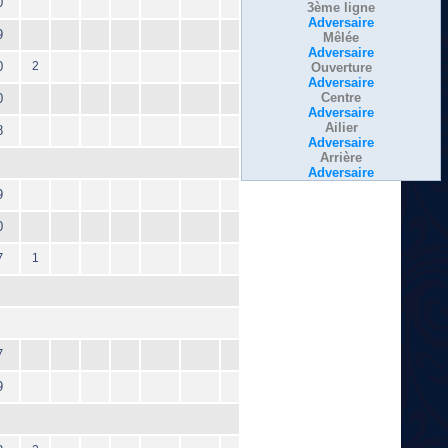
0
3ème ligne
Adversaire
9
Mêlée
Adversaire
0
2
Ouverture
Adversaire
Centre
0
Adversaire
Ailier
8
Adversaire
Arrière
Adversaire
9
0
7
1
7
9