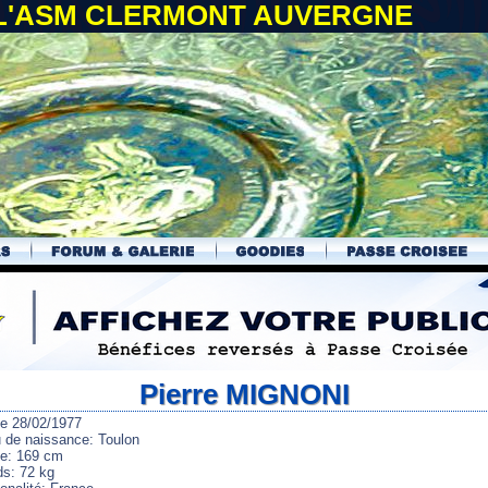
 L'ASM CLERMONT AUVERGNE
Pierre MIGNONI
le 28/02/1977
u de naissance: Toulon
lle: 169 cm
ds: 72 kg