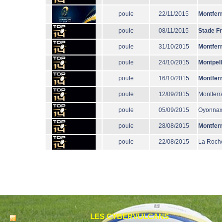
poule
22/11/2015
Montfer
poule
08/11/2015
Stade F
poule
31/10/2015
Montfer
poule
24/10/2015
Montpell
poule
16/10/2015
Montfer
poule
12/09/2015
Montferr
poule
05/09/2015
Oyonna
poule
28/08/2015
Montfer
poule
22/08/2015
La Roche
LES CYBERVULCANS