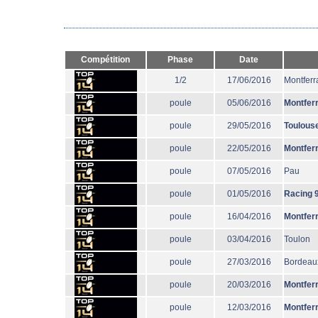
Compétition
Phase
Date
1/2
17/06/2016
Montferr
poule
05/06/2016
Montfer
poule
29/05/2016
Toulous
poule
22/05/2016
Montfer
poule
07/05/2016
Pau
poule
01/05/2016
Racing 
poule
16/04/2016
Montfer
poule
03/04/2016
Toulon
poule
27/03/2016
Bordeau
poule
20/03/2016
Montfer
poule
12/03/2016
Montfer