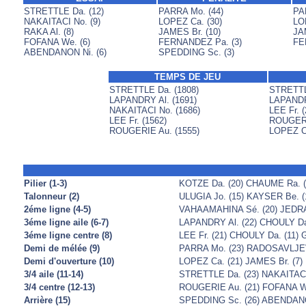
STRETTLE Da. (12)
PARRA Mo. (44)
PA
NAKAITACI No. (9)
LOPEZ Ca. (30)
LO
RAKA Al. (8)
JAMES Br. (10)
JAM
FOFANA We. (6)
FERNANDEZ Pa. (3)
FE
ABENDANON Ni. (6)
SPEDDING Sc. (3)
TEMPS DE JEU
STRETTLE Da. (1808)
STRETTL
LAPANDRY Al. (1691)
LAPANDRY
NAKAITACI No. (1686)
LEE Fr. (
LEE Fr. (1562)
ROUGERI
ROUGERIE Au. (1555)
LOPEZ Ca
Pilier (1-3)
KOTZE Da. (20) CHAUME Ra. (1
Talonneur (2)
ULUGIA Jo. (15) KAYSER Be. (
2éme ligne (4-5)
VAHAAMAHINA Sé. (20) JEDRAS
3éme ligne aile (6-7)
LAPANDRY Al. (22) CHOULY Da.
3éme ligne centre (8)
LEE Fr. (21) CHOULY Da. (11)
Demi de mélée (9)
PARRA Mo. (23) RADOSAVLJEVI
Demi d'ouverture (10)
LOPEZ Ca. (21) JAMES Br. (7
3/4 aile (11-14)
STRETTLE Da. (23) NAKAITACI 
3/4 centre (12-13)
ROUGERIE Au. (21) FOFANA We.
Arrière (15)
SPEDDING Sc. (26) ABENDANON 