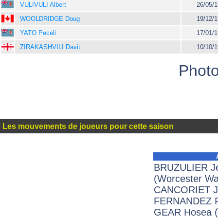
VULIVULI Albert
26/05/
WOOLDRIDGE Doug
19/12/
YATO Peceli
17/01/
ZIRAKASHVILI Davit
10/10/
Photo
Les mouvements de joueurs pour cette saison
BRUZULIER Je
(Worcester War
CANCORIET Ju
FERNANDEZ Pat
GEAR Hosea (