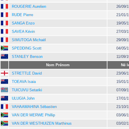
ROUGERIE Aurelien
26/09/
RUDE Pierre
21/01/
SANGA Enzo
19/05/
SAVEA Kévin
27/03/
SIMUTOGA Michaël
29/09/
SPEDDING Scott
04/05/
STANLEY Benson
11/09/
Nom Prénom
Né l
STRETTLE David
23/06/
TOEAVA Isaia
15/01/
TUICUVU Setariki
07/09/
ULUGIA John
17/01/
VAHAAMAHINA Sébastien
21/10/
VAN DER MERWE Phillip
03/06/
VAN DER WESTHUIZEN Marthinus
03/02/