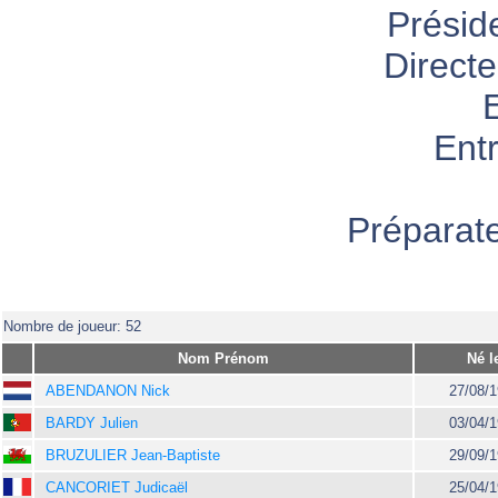
Présid
Directe
Entr
Préparat
Nombre de joueur: 52
Nom Prénom
Né l
ABENDANON Nick
27/08/
BARDY Julien
03/04/
BRUZULIER Jean-Baptiste
29/09/
CANCORIET Judicaël
25/04/