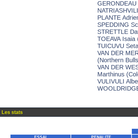
GERONDEAU Ca
NATRIASHVILI I
PLANTE Adrien
SPEDDING Sco
STRETTLE Dav
TOEAVA Isaia 
TUICUVU Setar
VAN DER MERW
(Northern Bulls
VAN DER WE
Marthinus (Col
VULIVULI Alber
WOOLDRIDGE 
Les stats
ESSAI
PENALITE