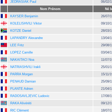
JEDRASIAK Paul
06/02/
Nom Prénom
Né l
KAYSER Benjamin
26/07/
KOLELISHVILI Viktor
09/10/
KOTZE Daniel
28/03/
LAPANDRY Alexandre
13/04/
LEE Fritz
29/08/
LOPEZ Camille
03/04/
NAKAITACI Noa
11/07/
NATRIASHVILI Irakli
25/01/
PARRA Morgan
15/11/
PENAUD Damian
25/09/
PLANTE Adrien
21/04/
RADOSAVLJEVIC Ludovic
17/08/
RAKA Alivéréti
09/12/
RIC Clément
18/07/