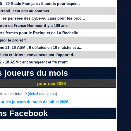
 - 20 Stade Français : 5 points pour espér...
rrand, cent ans au sommet.
 les pensées des Cybervulcans pour les proc...
on de France Honneur il y a 100 ans
ts fermés pour le Racing et de La Rochelle ...
quoi le projet ?
e 31 -18 ASM : 8 défaites en 10 matchs et a...
lleta et Urios : convaincus par l’apport d...
 - 18 ASM : encourageant et frustrant
s joueurs du mois
pour mai 2026
e votes total: 0 (
détail des votes
)
ur les joueurs du mois de juillet 2026
ns Facebook