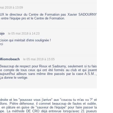
 mai 2018 à 13:09
OUX le directeur du Centre de Formation pas Xavier SADOURNY
en entre l'équipe pro et le Centre de Formation.
ojo
le 05 mai 2018 à 14:23
cision qui méritait d'etre soulignée !
ci
Miomobeach
le 05 mai 2018 à 15:05
Beaucoup de respect pour Rioux et Sadourny, seulement si tu fais
le compte de tous ceux qui ont été formés au club et qui jouent
aujourd'hui ailleurs sans même être passés par la case A.S.M..,
ça donne le vertige.
droite et les "poussez vous j'arrive" aux "coucou tu m'as vu ?" et
llons. Piètre défenseur, il commet beaucoup de fautes et oublie,
 en pâture en guise de "sauveur de l'équipe" pour faire passer la
Europe. La méthode DE CRO déjà entrevue lorsqu'avec 21 joueurs