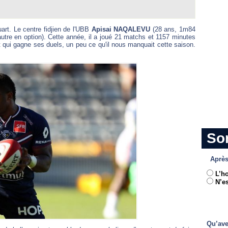
art. Le centre fidjien de l'UBB
Apisai NAQALEVU
(28 ans, 1m84
utre en option). Cette année, il a joué 21 matchs et 1157 minutes
t qui gagne ses duels, un peu ce qu'il nous manquait cette saison.
So
Après
L’h
N’es
Qu’ave