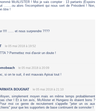
'ai nommé McALISTER ! Moi je sais compter : 13 partants (Espoirs
 ........ou alors l'incompétent qui nous sert de Président ! Non,
 titre !
!!!! ...... et nous surprendre ????
T
le 05 mai 2018 à 19:52
TA ? Permettez moi d'avoir un doute !
omobeach
le 05 mai 2018 à 20:09
c, si on te suit, il est mauvais Apisai tout !
ARMATA BOUGNAT
le 05 mai 2018 à 21:10
Moyen, simplement moyen mais en même temps probablement
pas cher ! Et à ton avis, McAlister et Hungano ils étaient bons ?
Pour moi ce genre de recrutement s'appelle "jeter un os aux
chiens" pour que les supporters de base continuent de somnoler !