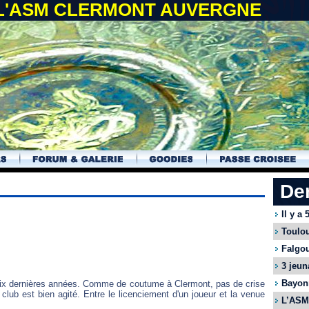
 L'ASM CLERMONT AUVERGNE
De
Il y a
Toulou
Falgou
3 jeun
Bayonn
dix dernières années. Comme de coutume à Clermont, pas de crise
e club est bien agité. Entre le licenciement d'un joueur et la venue
L’ASM 