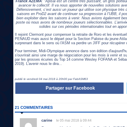
Franck AZEMA
: "Apisai est un centre très puissant, un gros porteu
avancer le collectif. Il va nous apporter de nouvelles solutions a
Défensivement, c’est aussi un joueur qui utilise son physique très 
saisons en ProD2 avant de continuer sa progression à l’UBB, il 
bien exploiter dans les saisons à venir. Nous avions également beso
poste où nous avons de nombreux joueurs sélectionnables. L’arrivée
solides sur ces périodes internationales tout en appor
Il rejoint Clermont pour compenser la retraite de Roro et les év
PENAUD mais aussi le départ pour la Section Paloise du jeune Atila
surprenant dans le sens où l'ASM va perdre un JIFF pour récupérer 
Pour terminer, Midi-Olympique annonce dans son édition d'aujourd'hu
s'ouvrirait ainsi une marge de négociation pour les mois à venir et 
par les grosses écuries du Top 14 comme Wesley FOFANA et Sébas
2019). L'avenir nous le dira...
publié le vendredi 04 mai 2018 à 20h00 par FabASM63
Partager sur Facebook
21 COMMENTAIRES
carine
le 05 mai 2018 à 09:44