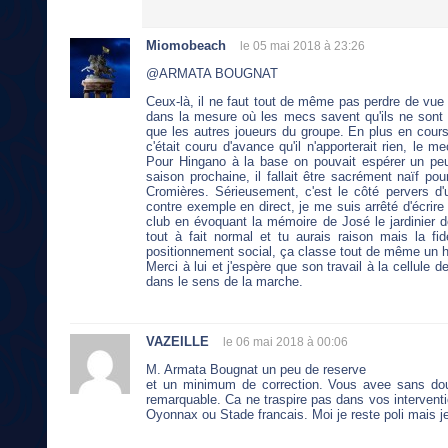
Miomobeach
le 05 mai 2018 à 23:26
@ARMATA BOUGNAT
Ceux-là, il ne faut tout de même pas perdre de vue
dans la mesure où les mecs savent qu'ils ne sont 
que les autres joueurs du groupe. En plus en cours 
c'était couru d'avance qu'il n'apporterait rien, le 
Pour Hingano à la base on pouvait espérer un peu
saison prochaine, il fallait être sacrément naïf pou
Cromières. Sérieusement, c'est le côté pervers d
contre exemple en direct, je me suis arrêté d'écrire 
club en évoquant la mémoire de José le jardinier d
tout à fait normal et tu aurais raison mais la fi
positionnement social, ça classe tout de même un
Merci à lui et j'espère que son travail à la cellule 
dans le sens de la marche.
VAZEILLE
le 06 mai 2018 à 00:06
M. Armata Bougnat un peu de reserve
et un minimum de correction. Vous avee sans dout
remarquable. Ca ne traspire pas dans vos intervent
Oyonnax ou Stade francais. Moi je reste poli mais je