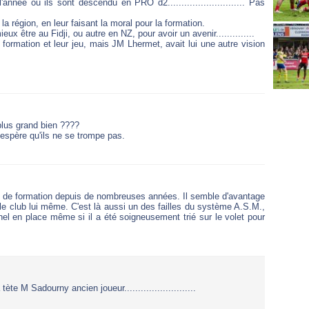
année ou ils sont descendu en PRO d2............................ Pas
 la région, en leur faisant la moral pour la formation.
eux être au Fidji, ou autre en NZ, pour avoir un avenir..............
ur formation et leur jeu, mais JM Lhermet, avait lui une autre vision
 plus grand bien ????
j'espère qu'ils ne se trompe pas.
e de formation depuis de nombreuses années. Il semble d'avantage
 le club lui même. C'est là aussi un des failles du système A.S.M.,
el en place même si il a été soigneusement trié sur le volet pour
te M Sadourny ancien joueur..........................