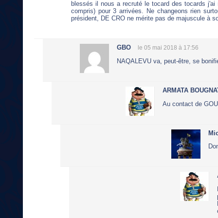
blessés il nous a recruté le tocard des tocards j
compris) pour 3 arrivées. Ne changeons rien surtout
président, DE CRO ne mérite pas de majuscule à son
GBO
le 05 mai 2018 à 17:56
NAQALEVU va, peut-être, se bonifier 
ARMATA BOUGNA
Au contact de GOUT
Mi
Don