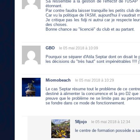
Sa ressemble à la gestion de l'effectif de l'USAP l'
étonnant.
Par contre faudra laisser tranquille les petits club de
Car vu la politique de l'ASM, aujourd'hui il vaudrait mi
Je critique pas les fidji ni autrui car je respecte le
des choses.
Bonne chance au "licencié" du club et au partant.
GBO
le 05 mai 2018 à 10:09
Pourquoi se séparer d'Atila Septar dont on disait le
les décisions du "très haut" sont impénétrables !!!! 
Miomobeach
le 05 mai 2018 à 10:29
Le cas Septar résume tout le problème de ce centr
destiné à alimenter la concurrence et la pro D2 que
preuve que le problème ne se limite pas au personn
se fondre dans ce mode de fonctionnement.
58jojo
le 05 mai 2018 à 12:34
le centre de formation possède a sa tè