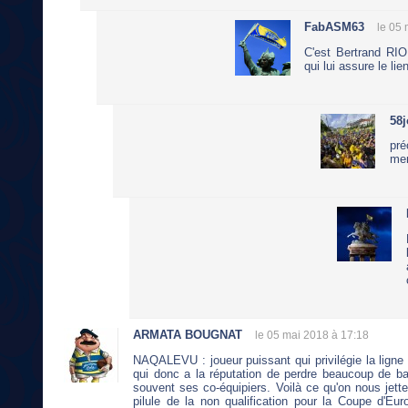
FabASM63
le 05
C'est Bertrand RI
qui lui assure le li
58j
pré
mer
ARMATA BOUGNAT
le 05 mai 2018 à 17:18
NAQALEVU : joueur puissant qui privilégie la ligne 
qui donc a la réputation de perdre beaucoup de ba
souvent ses co-équipiers. Voilà ce qu'on nous jette
pilule de la non qualification pour la Coupe d'