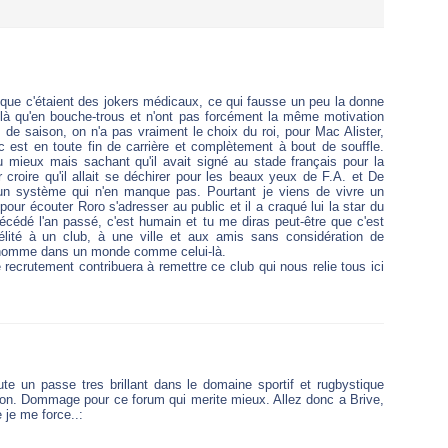
 que c'étaient des jokers médicaux, ce qui fausse un peu la donne
là qu'en bouche-trous et n'ont pas forcément la même motivation
de saison, on n'a pas vraiment le choix du roi, pour Mac Alister,
mec est en toute fin de carrière et complètement à bout de souffle.
 mieux mais sachant qu'il avait signé au stade français pour la
r croire qu'il allait se déchirer pour les beaux yeux de F.A. et De
'un système qui n'en manque pas. Pourtant je viens de vivre un
pour écouter Roro s'adresser au public et il a craqué lui la star du
écédé l'an passé, c'est humain et tu me diras peut-être que c'est
délité à un club, à une ville et aux amis sans considération de
 homme dans un monde comme celui-là.
de recrutement contribuera à remettre ce club qui nous relie tous ici
e un passe tres brillant dans le domaine sportif et rugbystique
ion. Dommage pour ce forum qui merite mieux. Allez donc a Brive,
 je me force..: