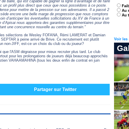
r de balle, qui est capable de gagner la ligne d’avantage et de faire
vec un profil plus direct que ceux que nous possédons à ce poste.
Fai
dense pour mettre de la pression sur ses adversaires. Il a passé 2
Au 
possède encore une belle marge de progression que nous comptons
Au t
in d’anticiper les éventuelles sollicitations du XV de France à un
 d’Apisai nous apportera des garanties supplémentaires pour être
tant une concurrence nouvelle au centre du terrain."
entuelles sélections de Wesley FOFANA, Rémi LAMERAT et Damian
Voir le
 SEPTAR à peine arrivé de Brive. Ce recrutement est plutôt
un non-JIFF, est-ce un choix du club ou du joueur?
Ga
i que l'ASM dégraisse pour mieux recruter plus tard. Le club
surtout pour les prolongations de joueurs déjà beaucoup approchés
tien VAHAAMAHINA (tous les deux enfin de contrat en juin
Partager sur Twitter