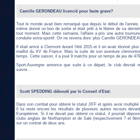
Camille GERONDEAU licencié pour faute grave?
Tout le monde avait bien remarqué que depuis le début de l'année, Ca
même donné un bon de sortie et était prêt à le libérer de sa derniè
tout moment. Mais cette semaine, l'affaire a pris une autre tournure
conduite extra-sportif. On ne reverra donc plus Camille GERONDEAU so
Il était arrivé à Clermont durant l'été 2015 et il en avait étonné pl
maillot du XV de France. Mais la suite de son aventure clermontoi
temps. Cette saison, il a joué 9 matchs pour un temps de jeu de 47
Sport-Auvergne annonce que suite à ce départ, le club devrait r
suivre...
Scott SPEDDING débouté par le Conseil d'Etat:
Dans son combat pour obtenir le statut JIFF et après avoir multipli
Il lui reste encore les résultats de plusieurs autres recours devan
Européènne. Si il ne devait pas obtenir ce statut, il pourrait dépose
clubs anglais de Northampton et de Sale (respectivement 7 et 9èm
sur un contrat de deux ans.