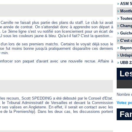
ASM 55
Montfe
Toutes
mille ne faisait plus partie des plans du staff. Le club lui avait
Champi
re année de contrat. On s'attendait donc à apprendre son départ à
. Le 3ème ligne s'est vu notifié son licenciement pour un écart de
Guiche
us les couleurs jaune & bleu. Qu'a-t-il fait? C'est la question...
C’est 
us d'un lors de ses premiers matchs. Certains le voyait déjà sous le
Bayonn
se fut moins bonne jusqu'à pratiquement disparaître ces derniers
9 min.
Urdapi
enforcer son paquet d'avant avec une nouvelle recrue. Affaire à
UBB 22
Le
Nombre d
é les recours, Scott SPEDDING a été débouté par le Conseil d'Etat.
Votez po
t le Tribunal Administratif de Versailles et devant la Commission
r ses valises en Angleterre. En effet, il serait en contact avec les
e de la Premiership). Dans les deux cas, les discussions portent
Fa