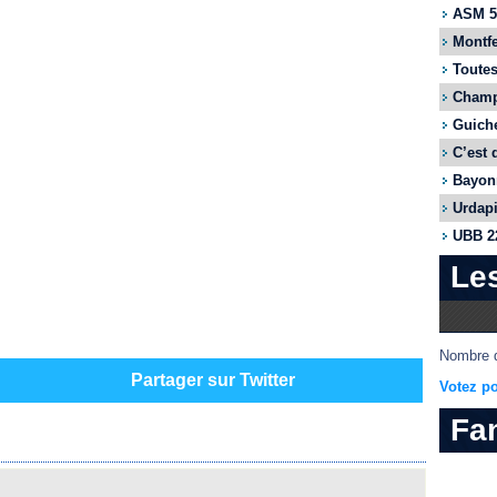
ASM 55
Montfe
Toutes
Champi
Guiche
C’est 
Bayonn
Urdapi
UBB 22
Le
Nombre d
Partager sur Twitter
Votez po
Fa