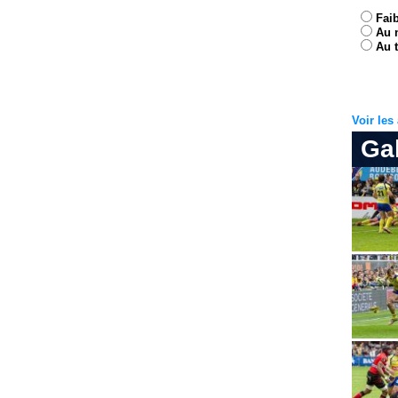
Fai
Au 
Au t
Voir le
Ga