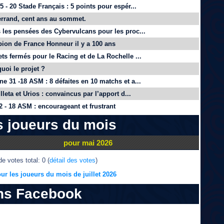
 - 20 Stade Français : 5 points pour espér...
rrand, cent ans au sommet.
 les pensées des Cybervulcans pour les proc...
on de France Honneur il y a 100 ans
ts fermés pour le Racing et de La Rochelle ...
quoi le projet ?
e 31 -18 ASM : 8 défaites en 10 matchs et a...
lleta et Urios : convaincus par l’apport d...
 - 18 ASM : encourageant et frustrant
s joueurs du mois
pour mai 2026
e votes total: 0 (
détail des votes
)
ur les joueurs du mois de juillet 2026
ns Facebook