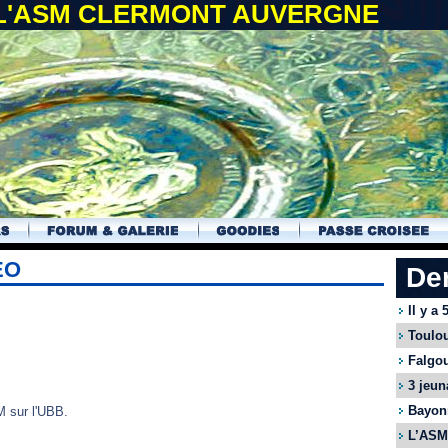
 L'ASM CLERMONT AUVERGNE
ÉO
De
Il y a
Toulou
Falgou
3 jeun
Bayonn
M sur l'UBB.
L’ASM 