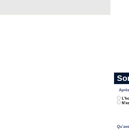
So
Après
L’h
N’es
Qu’ave