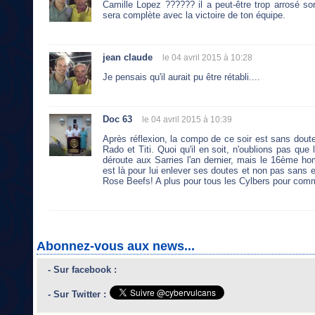
Camille Lopez ?????? il a peut-être trop arrosé son
sera complète avec la victoire de ton équipe.
jean claude
le 04 avril 2015 à 10:28
Je pensais qu'il aurait pu être rétabli....
Doc 63
le 04 avril 2015 à 10:39
Après réflexion, la compo de ce soir est sans doute
Rado et Titi. Quoi qu'il en soit, n'oublions pas que 
déroute aux Sarries l'an dernier, mais le 16ème hom
est là pour lui enlever ses doutes et non pas sans ell
Rose Beefs! A plus pour tous les Cylbers pour comme
Abonnez-vous aux news...
- Sur facebook :
- Sur Twitter :