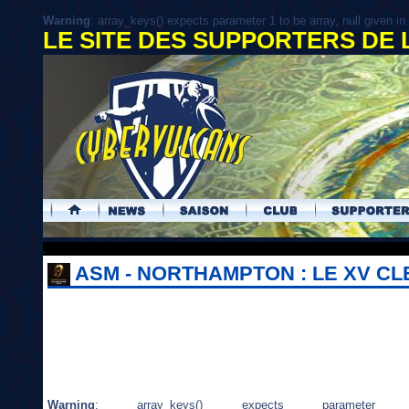
Warning
: array_keys() expects parameter 1 to be array, null given in
LE SITE DES SUPPORTERS DE
.
ASM - NORTHAMPTON : LE XV C
Warning
: array_keys() expects param