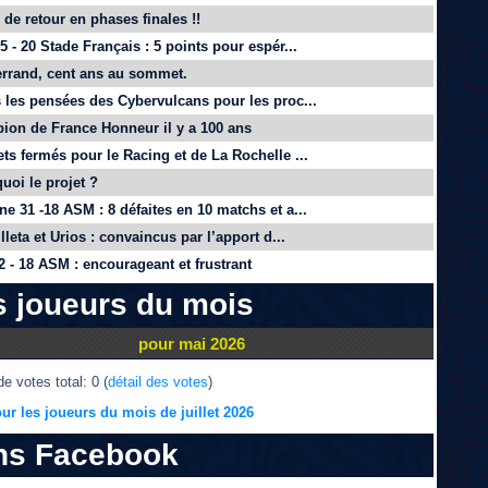
de retour en phases finales !!
 - 20 Stade Français : 5 points pour espér...
rrand, cent ans au sommet.
 les pensées des Cybervulcans pour les proc...
on de France Honneur il y a 100 ans
ts fermés pour le Racing et de La Rochelle ...
quoi le projet ?
e 31 -18 ASM : 8 défaites en 10 matchs et a...
lleta et Urios : convaincus par l’apport d...
 - 18 ASM : encourageant et frustrant
s joueurs du mois
pour mai 2026
e votes total: 0 (
détail des votes
)
ur les joueurs du mois de juillet 2026
ns Facebook