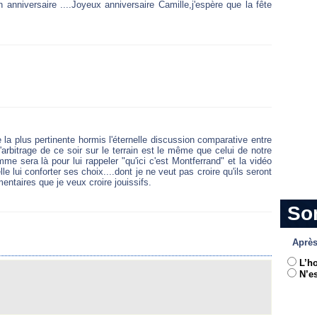
 anniversaire ....Joyeux anniversaire Camille,j'espère que la fête
 la plus pertinente hormis l'éternelle discussion comparative entre
l'arbitrage de ce soir sur le terrain est le même que celui de notre
me sera là pour lui rappeler "qu'ici c'est Montferrand" et la vidéo
e lui conforter ses choix....dont je ne veut pas croire qu'ils seront
ntaires que je veux croire jouissifs.
So
Après
L’h
N’es