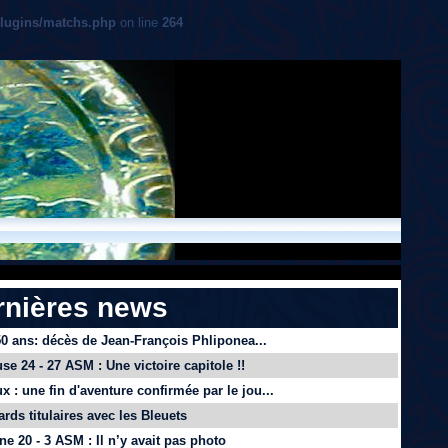
plugins/matchs.php
on line
264
rnières news
 50 ans: décès de Jean-François Phliponea...
se 24 - 27 ASM : Une victoire capitole !!
x : une fin d'aventure confirmée par le jou...
ards titulaires avec les Bleuets
e 20 - 3 ASM : Il n’y avait pas photo