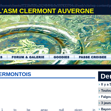
/home/clients/f7218d926a262484f4b9e597833704cd/web/site/wp-content/
 L'ASM CLERMONT AUVERGNE
LERMONTOIS
De
Il y a
Toulou
Falgou
3 jeun
Bayonn
eter 1 to be array, null given in