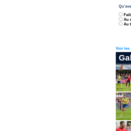
Qu’ave
Fai
Au 
Au t
Voir le
Ga