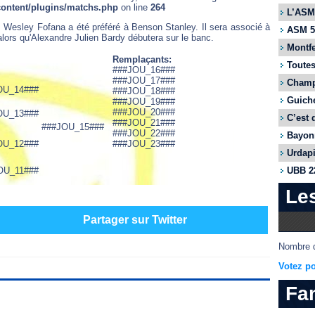
content/plugins/matchs.php
on line
264
L’ASM 
 Wesley Fofana a été préféré à Benson Stanley. Il sera associé à
ASM 55
ors qu'Alexandre Julien Bardy débutera sur le banc.
Montfe
Remplaçants:
Toutes
###JOU_16###
###JOU_17###
Champi
OU_14###
###JOU_18###
Guiche
###JOU_19###
###JOU_20###
OU_13###
C’est 
###JOU_21###
###JOU_15###
###JOU_22###
Bayonn
OU_12###
###JOU_23###
Urdapi
OU_11###
UBB 22
Le
Partager sur Twitter
Nombre d
Votez po
Fa