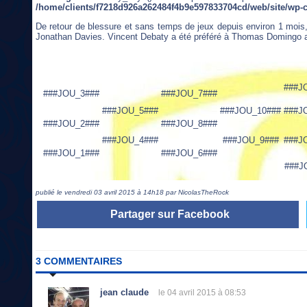
/home/clients/f7218d926a262484f4b9e597833704cd/web/site/wp-
De retour de blessure et sans temps de jeux depuis environ 1 mois,
Jonathan Davies. Vincent Debaty a été préféré à Thomas Domingo al
###J
###JOU_3###
###JOU_7###
###JOU_5###
###JOU_10###
###J
###JOU_2###
###JOU_8###
###JOU_4###
###JOU_9###
###J
###JOU_1###
###JOU_6###
###J
publié le vendredi 03 avril 2015 à 14h18 par NicolasTheRock
Partager sur Facebook
3 COMMENTAIRES
jean claude
le 04 avril 2015 à 08:53